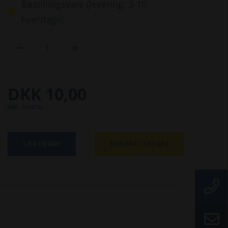
Bestillingsvare (levering: 3-10
hverdage)


DKK 10,00
inkl. moms
LÆG I KURV
KONTAKT SÆLGER