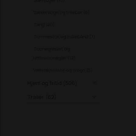
Støvsuger (15)
Sækkevogn og trillebør (6)
Tang (20)
Tommestok og målebånd (7)
Topnøglesæt og
umbraconøgler (12)
Værktøjskasse og -vogn (5)
Hjem og fritid (506)

Trailer (62)
