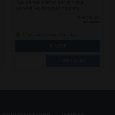
Flad pensel fremstillet af hvide
svinehår og forsynet med en
nikkelkappe uden spole og et
DKK 29,25
plasthåndtag.
Denne pensel er robust,
Inkl. moms
behagelig og velegnet til alle
malingstyper og ideel til grundmaling.
På eget lager (levering: 1-3 hverdage)
Bredde: 80 mm
Børstehårsmateriale:
Syntetisk
Håndtag: Bøgetræ
SE MERE
& BRUGTE MASKINER
MÆRKER