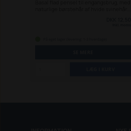
Basal flad pensel til engangsbrug, med
naturlige børstehår af hvide svinehår,
plastikhåndtag, og fortinnet kappe.
DKK 12,50
Ikke egnet til vandbaseret maling.
Inkl. moms
Bredde: 40 mm
Håndtag: Plast
På eget lager (levering: 1-3 hverdage)
SE MERE
INFORMATION
NYE 