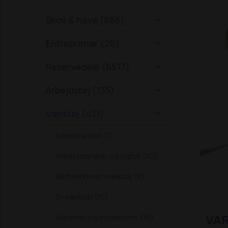
Skov & have (886)

Entreprenør (28)

Reservedele (6517)

Arbejdstøj (135)

Værktøj (431)

Konstruktion (7)
Arbejdslamper og lygter (52)
Batteridrevet værktøj (8)
El-værktøj (10)
VA
Hammer og mejsel mm. (15)