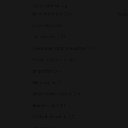
Højtryksrenser og
Pense
algebehandling (33)
Kompressor (9)
Luft-værktøj (16)
Oliekander og smøreudstyr (34)
Pensler og børster (18)
Ringgafler (60)
Skiftenøgler (7)
Skruetrækker og bits (70)
Skæreskiver (20)
Startkabel og lader (7)