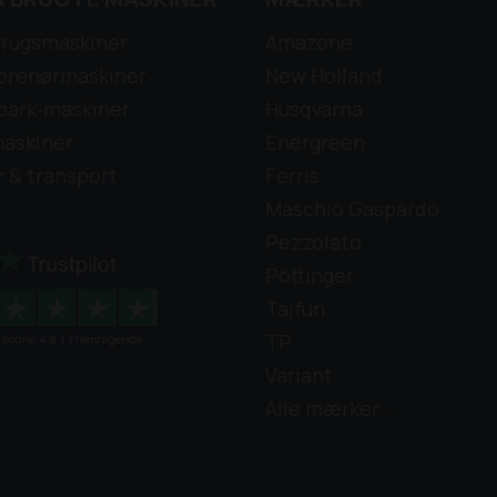
rugsmaskiner
Amazone
prenørmaskiner
New Holland
park-maskiner
Husqvarna
askiner
Energreen
r & transport
Ferris
Maschio Gaspardo
Pezzolato
Pöttinger
Tajfun
TP
Variant
Alle mærker...