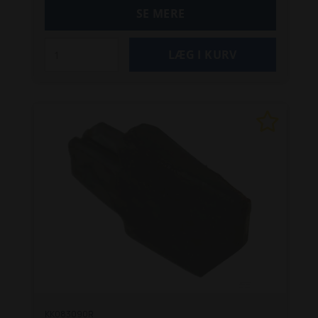
SE MERE
KK083090R