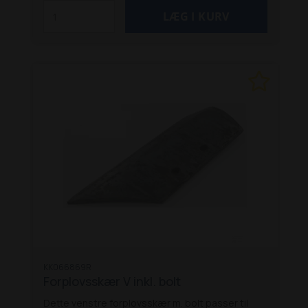
KK066869R
Forplovsskær V inkl. bolt
Dette venstre forplovsskær m. bolt passer til