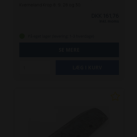
Kverneland Krop 8, 9, 28 og 30.
DKK 161,76
Inkl. moms
På eget lager (levering: 1-3 hverdage)
SE MERE