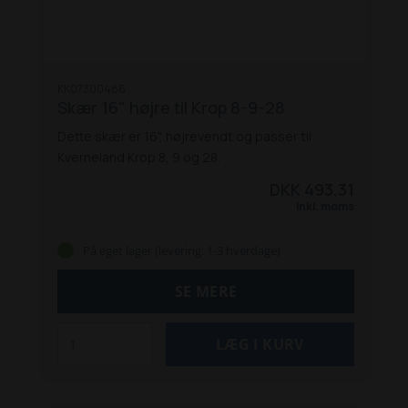
KK07300486
Skær 16" højre til Krop 8-9-28
Dette skær er 16", højrevendt og passer til
Kverneland Krop 8, 9 og 28.
DKK 493,31
Inkl. moms
På eget lager (levering: 1-3 hverdage)
SE MERE