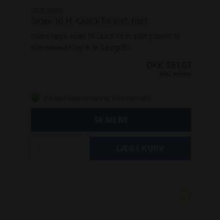
KK083018R
Skær 16 H. Quick Fit inkl. bolt
Dette højre skær 16 Quick Fit m. bolt passer til
Kverneland Krop 8, 9, 28 og 30.
DKK 351,01
Inkl. moms
På eget lager (levering: 1-3 hverdage)
SE MERE