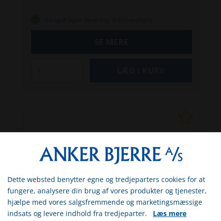
På eget lager (levering: 1-3 hverdage)
SE MERE
Dette websted benytter egne og tredjeparters cookies for at
Vælg venligst om du er
fungere, analysere din brug af vores produkter og tjenester,
erhvervs- eller privatkunde
hjælpe med vores salgsfremmende og marketingsmæssige
indsats og levere indhold fra tredjeparter.
Læs mere
ERHVERV