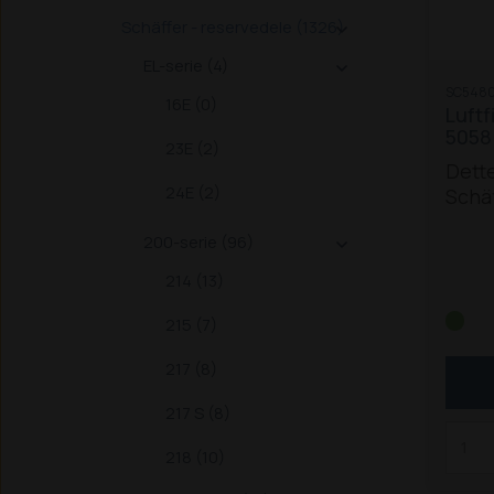
Schäffer - reservedele (1326)

EL-serie (4)

SC5480
16E (0)
Luftf
5058
23E (2)
Dette 
24E (2)
Schä
200-serie (96)
TS
5

(F28
214 (13)
/ 305
4048
215 (7)
5058
217 (8)
217 S (8)
218 (10)