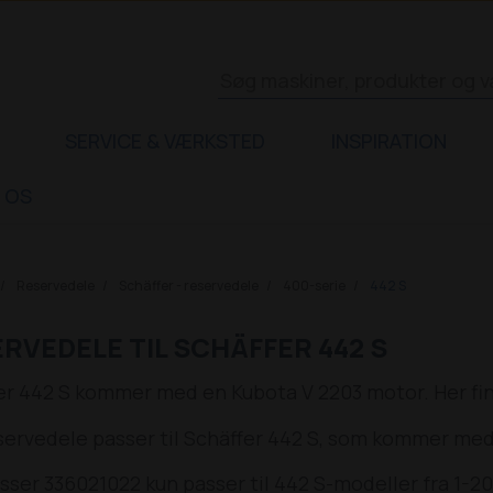
SERVICE & VÆRKSTED
INSPIRATION
 OS
Reservedele
Schäffer - reservedele
400-serie
442 S
RVEDELE TIL SCHÄFFER 442 S
er 442 S kommer med en Kubota V 2203 motor. Her fin
eservedele passer til Schäffer 442 S, som kommer me
sser 336021022 kun passer til 442 S-modeller fra 1-20