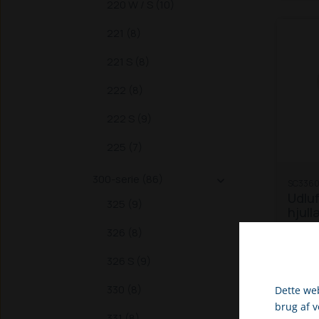
220 W / S (10)
221 (8)
221 S (8)
222 (8)
222 S (9)
225 (7)
300-serie (86)

SC3360
Udluf
325 (9)
hjul
326 (8)
Dette
passe
326 S (9)
mode
850)
330 (8)
Dette web
D25 
brug af 
2000
331 (8)