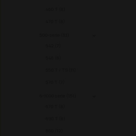
460 T (8)
470 T (8)
500-serie (33)

542 (7)
548 (8)
550 T / TS (11)
570 T (7)
6-1000 serie (151)

670 T (8)
690 T (8)
860 (12)