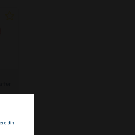
870 T
äffer
/
fter
09,38
ver
ere din
l. moms
214
221 S