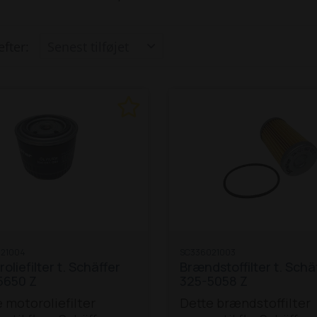
efter:
21004
SC336021003
oliefilter t. Schäffer
Brændstoffilter t. Schä
5650 Z
325-5058 Z
 motoroliefilter
Dette brændstoffilter