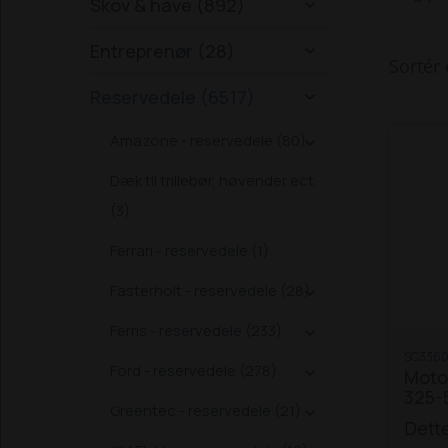
Skov & have (892)

Entreprenør (28)

Sortér 
Reservedele (6517)

Amazone - reservedele (80)

Dæk til trillebør, høvender ect.
(3)
Ferrari - reservedele (1)
Fasterholt - reservedele (28)

Ferris - reservedele (233)

SC3360
Ford - reservedele (278)

Motor
325-
Greentec - reservedele (21)

Dette