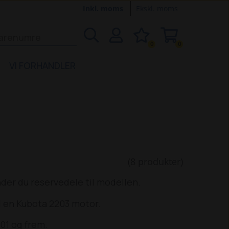
Inkl. moms
Ekskl. moms
0
0
VI FORHANDLER
(8 produkter)
der du reservedele til modellen.
d en Kubota 2203 motor.
01 og frem.