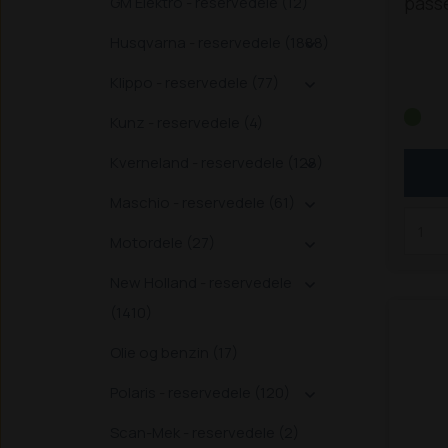
passe
GM Elektro - reservedele (12)
model
Husqvarna - reservedele (1888)

Z:
326 /
Klippo - reservedele (77)

440
TS
4
Kunz - reservedele (4)
T / T
Kverneland - reservedele (128)
(alle

S
203
Maschio - reservedele (61)

3033
3050 
Motordele (27)

3350
/ SLT
New Holland - reservedele

4042
(1410)
4160
4360
Olie og benzin (17)
/ ZS
Polaris - reservedele (120)

Scan-Mek - reservedele (2)