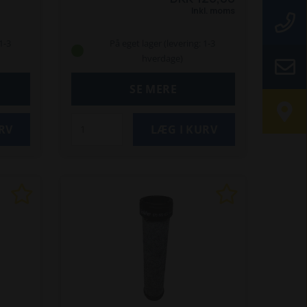
217 S
220 W/S
221 S
222 S
24
Inkl. moms
225
326
336 S
338
345 S
32
2022
2024
2024 SLT
2026
445
1-3
På eget lager (levering: 1-3
2028
2428
2628
2030
2032
S
hverdage)
2336
2345
2436
2445
3345
20
3026
3033 S
3036 S
3045
SE MERE
3046
3545