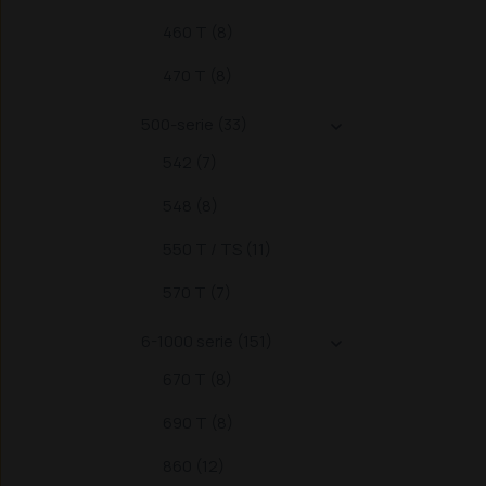
460 T (8)
470 T (8)
500-serie (33)

542 (7)
548 (8)
550 T / TS (11)
570 T (7)
6-1000 serie (151)

670 T (8)
690 T (8)
860 (12)