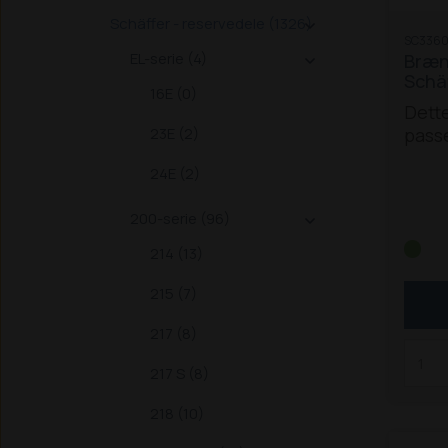
farli
Schäffer - reservedele (1326)

SC3360
på en
EL-serie (4)
Brænd

sende
Schä
du de
16E (0)
Dette
du de
23E (2)
passe
palle
Schä
eller
24E (2)
du af
221 S
Palle
200-serie (96)

326 /
også 
338
3
evt. 
214 (13)
S
450
Palle
215 (7)
542
dyrer
670 
217 (8)
T (F2
før 7
217 S (8)
2022
2026
218 (10)
2032