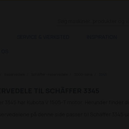
SERVICE & VÆRKSTED
INSPIRATION
 OS
Reservedele
Schäffer - reservedele
3000-serie
3345
RVEDELE TIL SCHÄFFER 3345
er 3345 har Kubota V 1505-T motor. Herunder finder du
eservedelene på denne side passer til Schäffer 3345 u