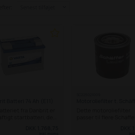
efter:
SC225021009
it Batteri 74 Ah (E11)
Motoroliefilter t. Schäf
atteriet fra Danbrit er
Dette motoroliefilter
aftigt startbatteri, der
passer til flere Schäffe
r til en række
modeller:
217 S
22
DKK 1.768,75
DKK 1
ellige maskiner, bl.a.
S
221 S
222 S
225
326
3
Inkl. moms
Ink