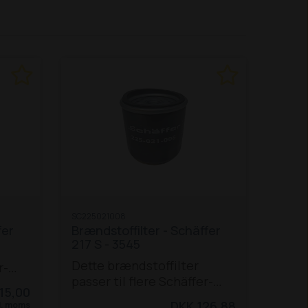
SC225021008
fer
Brændstoffilter - Schäffer
217 S - 3545
Dette brændstoffilter
r-
passer til flere Schäffer-
0 W /
15,00
modeller:
D20 (1005)
36 S
DKK 126,88
l. moms