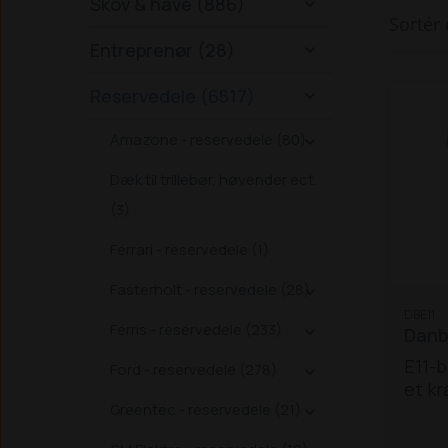
Skov & have (886)

Sortér 
Entreprenør (28)

Reservedele (6517)

Amazone - reservedele (80)

Dæk til trillebør, høvender ect.
(3)
Ferrari - reservedele (1)
Fasterholt - reservedele (28)

DBE11
Ferris - reservedele (233)
Danbr

E11-b
Ford - reservedele (278)

et kr
Greentec - reservedele (21)
passe

forsk