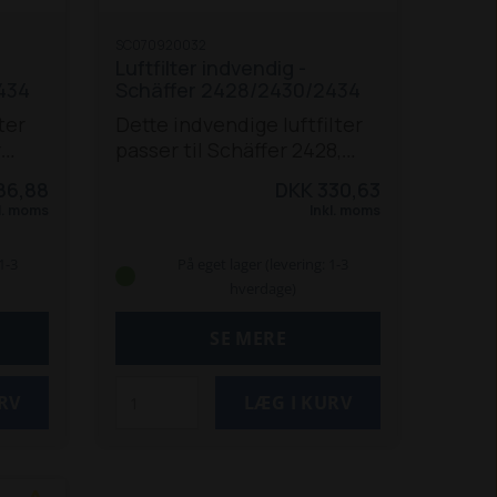
SC070920032
Luftfilter indvendig -
434
Schäffer 2428/2430/2434
ter
Dette indvendige luftfilter
r
passer til Schäffer 2428,
2430 og 2434.
86,88
DKK 330,63
l. moms
Inkl. moms
1-3
På eget lager (levering: 1-3
hverdage)
SE MERE