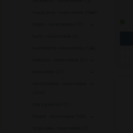
GM Elektro - reservedele (12)
flere
Husqvarna - reservedele (1888)

338, 
S, 45
Klippo - reservedele (77)

548,
Kunz - reservedele (4)
2026 
2034,
Kverneland - reservedele (128)

2345,
2445,
Maschio - reservedele (61)

SLT
S
3038,
Motordele (27)

3350,
New Holland - reservedele
3550 

Schäf
(1410)
Z, 40
Olie og benzin (17)
4260,
Schäf
Polaris - reservedele (120)

ZS
St
(LxB
Scan-Mek - reservedele (2)
Bem