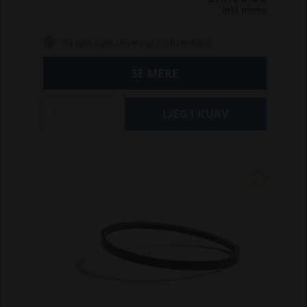
353V + VI Classic
Klippo, bl.a.:
Champion S
Inkl. moms
Cobra S
Comet S + SE
Excellent
Pro 19 S GCV
Pro
19 S
Pro 21 S
Pro 21 S GCV
Pro 21 SH - 2019
På eget lager (levering: 1-3 hverdage)
SE MERE