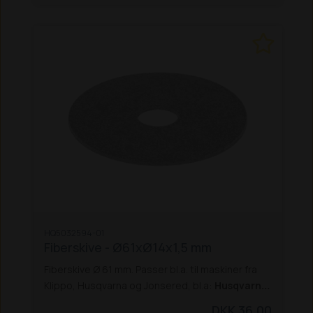
HQ5032594-01
Fiberskive - Ø61xØ14x1,5 mm
Fiberskive Ø 61 mm. Passer bl.a. til maskiner fra
Klippo, Husqvarna og Jonsered, bl.a:
Husqvarna,
bl.a.:
LC 247S
LC 347V + VI
LC 353V + VI
LC
DKK 36,00