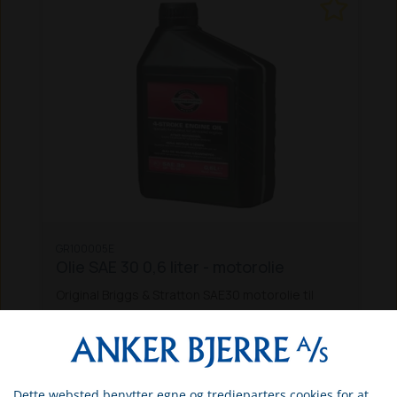
GR100005E
Olie SAE 30 0,6 liter - motorolie
Original Briggs & Stratton SAE30 motorolie til
mange slags havemaskiner. Indeholder 0,6
liter. Prisen er inkl. spildolieafgift og energi/CO2
DKK 62,53
afgift.
Inkl. moms
Dette websted benytter egne og tredjeparters cookies for at