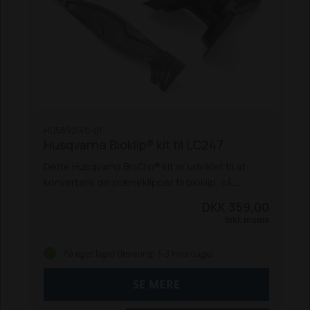
HQ5892148-01
Husqvarna Bioklip® kit til LC247
Dette Husqvarna BioClip® kit er udviklet til at
konvertere din plæneklipper til bioklip, så
græsset findeles i små stykker, der hurtigt
DKK 359,00
nedbrydes og fungerer som naturlig gødning til
Inkl. moms
plænen. Resultatet er en tættere og mere
robust græsplæne, som bedre klarer perioder
På eget lager (levering: 1-3 hverdage)
med tørke – uden behov for opsamling eller
ekstra håndtering.
Kittet består af en bioprop
SE MERE
samt en specialudviklet kniv, som sikrer optimal
cirkulation og findeling af græsset. Monteringen