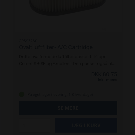
GR593260
Ovalt luftfilter- A/C Cartridge
Dette ovalformede luftfilter passer til Klippo
Comet S + SE og Excellent. Den passer også til
flere Husqvarna plæneklippere: LB 155S, LC247S,
DKK 80,75
LC 347V + VI, LC 353V + VI inkl. Classic-
Inkl. moms
modellerne.
Passer også til Briggs & Stratton
maskiner.
Længde: 111 mm
Bredde: 67 mm
På eget lager (levering: 1-3 hverdage)
Højde: 32 mm
Original nummer: 593260 /
798452.
SE MERE