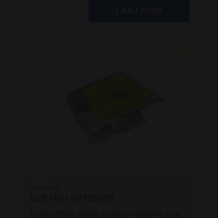
er enkel, og du får straks fordelene ved en mere
effektiv og bæredygtig klipning.
BioClip‑kittet er
kompatibelt med en lang række af Husqvarnas
benzinplæneklippere i LC 47‑serien, hvilket gør
det til en fleksibel og praktisk opgradering for
både privatbrugere og professionelle.
Specifikationer:
Passer til:
LC 247
LC
247S
LC 247SP
LC 347V
LC 347VI
LC 347VE
GR799579
Luft filter GR799579
Dette luftfilter passer til Klippo Champion S og