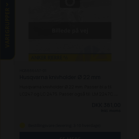
VAREGRUPPER
HQ5886457-01
Husqvarna knivholder Ø 22 mm
Husqvarna knivholder Ø 22 mm. Passer bl.a til
LC247 og LC 247S.
Passer også til:
LM 2247C,
LM 2247CD og LV 224CDP
LC 247SP
LC 511SP
DKK 381,00
Inkl. moms
Bestillingsvare (levering: 3-10 hverdage)