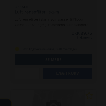
GR595191
Luft-rensefilter i skum
Luft rensefilter i skum, som passer til Klippo
Comet S + SE, og flg. Husqvarna plæneklippere:
LC 247S, LC 347V + VI, LC 353V + VI inkl Classic-
DKK 89,75
modellerne.
Inkl. moms
Bestillingsvare (levering: 3-10 hverdage)
SE MERE