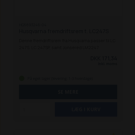
HQ5893246-04
Husqvarna fremdriftsrem t. LC247S
Denne fremdriftsrem fra Husqvarna passer til LC
247S, LC 247SP, samt Jonsered LM2247.
DKK 171,34
Inkl. moms
På eget lager (levering: 1-3 hverdage)
SE MERE