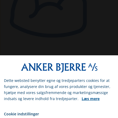
MUSKLERNE
Dette websted benytter egne og tredjeparters cookies for at
Vælg venligst om du er
fungere, analysere din brug af vores produkter og tjenester,
(KERNEKOMPETENCERNE)
erhvervs- eller privatkunde
hjælpe med vores salgsfremmende og marketingsmæssige
indsats og levere indhold fra tredjeparter.
Læs mere
ERHVERV
B
ASE I MIDT- & VESTJYLLAND -
PRIVAT
Cookie indstillinger
CENTRAL LOKATION