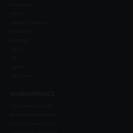
Energreen
Ferris
Maschio Gaspardo
Pezzolato
Pöttinger
Tajfun
TP
Variant
Alle mærker...
KUNDESERVICE
Opret webshop login
Butikker & åbningstider
Kontakt en medarbejder
Ofte stillede spørgsmål