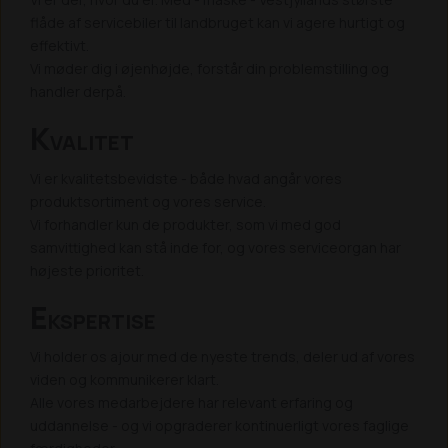
flåde af servicebiler til landbruget kan vi agere hurtigt og
effektivt.
Vi møder dig i øjenhøjde, forstår din problemstilling og
handler derpå.
K
VALITET
Vi er kvalitetsbevidste - både hvad angår vores
produktsortiment og vores service.
Vi forhandler kun de produkter, som vi med god
samvittighed kan stå inde for, og vores serviceorgan har
højeste prioritet.
E
KSPERTISE
Vi holder os ajour med de nyeste trends, deler ud af vores
viden og kommunikerer klart.
Alle vores medarbejdere har relevant erfaring og
uddannelse - og vi opgraderer kontinuerligt vores faglige