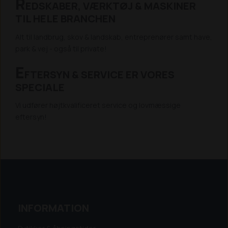
R
EDSKABER, VÆRKTØJ & MASKINER
TIL HELE BRANCHEN
Alt til landbrug, skov & landskab, entreprenører samt have,
park & vej - også til private!
E
FTERSYN & SERVICE ER VORES
SPECIALE
Vi udfører højtkvalificeret service og lovmæssige
eftersyn!
INFORMATION