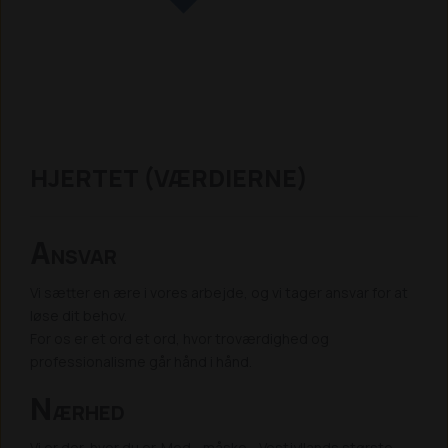
HJERTET (VÆRDIERNE)
A
NSVAR
Vi sætter en ære i vores arbejde, og vi tager ansvar for at
løse dit behov.
For os er et ord et ord, hvor troværdighed og
professionalisme går hånd i hånd.
N
ÆRHED
Vi er der, hvor du er. Med - måske - Vestjyllands største