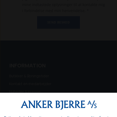
mine indtastede oplysninger til at kontakte mig
i forbindelse med min henvendelse. *
INFORMATION
Butikker & åbningstider
Kontakt en medarbejder
Nyheder & presse
Eventkalender
Kampagner & tilbud
Få finansiering