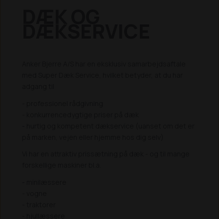
DÆK OG
DÆKSERVICE
Anker Bjerre A/S har en eksklusiv samarbejdsaftale
med Super Dæk Service, hvilket betyder, at du har
adgang til
- professionel rådgivning
- konkurrencedygtige priser på dæk
- hurtig og kompetent dækservice (uanset om det er
på marken, vejen eller hjemme hos dig selv)
Vi har en attraktiv prissætning på dæk - og til mange
forskellige maskiner bl.a.
- minilæssere
- vogne
- traktorer
- hjullæssere