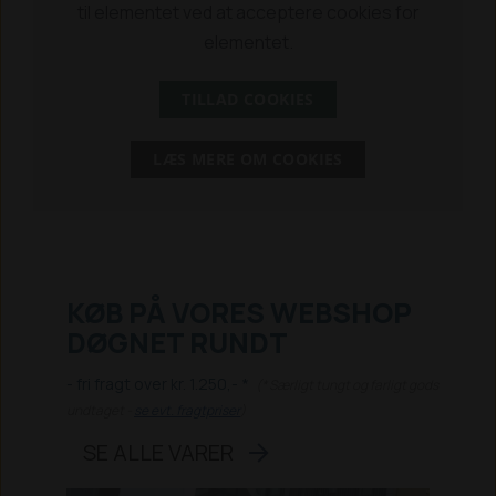
til elementet ved at acceptere cookies for
elementet.
TILLAD COOKIES
LÆS MERE OM COOKIES
KØB PÅ VORES WEBSHOP
DØGNET RUNDT
- fri fragt over kr. 1.250,- *
(* Særligt tungt og farligt gods
undtaget -
se evt. fragtpriser
)
SE ALLE VARER