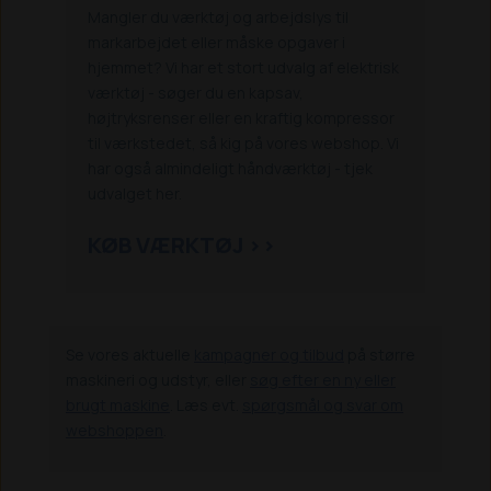
Mangler du værktøj og arbejdslys til
markarbejdet eller måske opgaver i
hjemmet? Vi har et stort udvalg af elektrisk
værktøj - søger du en kapsav,
højtryksrenser eller en kraftig kompressor
til værkstedet, så kig på vores webshop. Vi
har også almindeligt håndværktøj - tjek
udvalget her.
KØB VÆRKTØJ >>
Se vores aktuelle
kampagner og tilbud
på større
maskineri og udstyr, eller
søg efter en ny eller
brugt maskine
. Læs evt.
spørgsmål og svar om
webshoppen
.