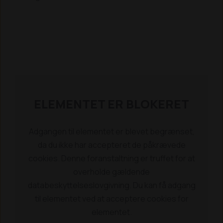
ELEMENTET ER BLOKERET
Adgangen til elementet er blevet begrænset,
da du ikke har accepteret de påkrævede
cookies. Denne foranstaltning er truffet for at
overholde gældende
databeskyttelseslovgivning. Du kan få adgang
til elementet ved at acceptere cookies for
elementet.