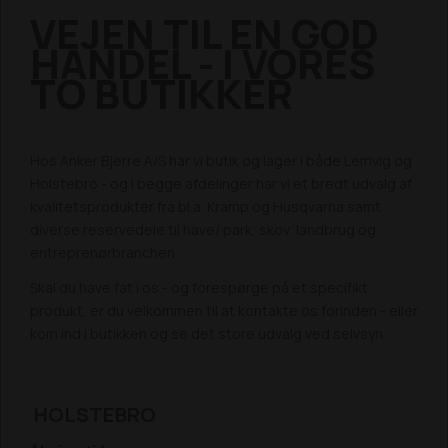
VEJEN TIL EN GOD
HANDEL - I VORES
TO BUTIKKER
Hos Anker Bjerre A/S har vi butik og lager i både Lemvig og
Holstebro - og i begge afdelinger har vi et bredt udvalg af
kvalitetsprodukter fra bl.a. Kramp og Husqvarna samt
diverse reservedele til have/ park, skov, landbrug og
entreprenørbranchen.
Skal du have fat i os - og forespørge på et specifikt
produkt, er du velkommen til at kontakte os forinden - eller
kom ind i butikken og se det store udvalg ved selvsyn.
HOLSTEBRO