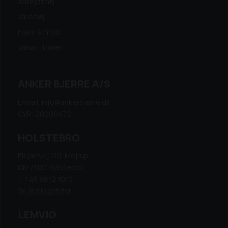
Arbejdstøj
Værktøj
Hjem & Fritid
Variant trailer
ANKER BJERRE A/S
E-mail: info@ankerbjerre.dk
CVR: 20200472
HOLSTEBRO
Elkjærvej 110, Mejrup
DK-7500 Holstebro
t: +45 9612 1010
Se åbningstider
LEMVIG