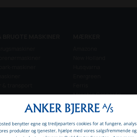
& BRUGTE MASKINER
MÆRKER
rugsmaskiner
Amazone
prenørmaskiner
New Holland
park-maskiner
Husqvarna
askiner
Energreen
r & transport
Ferris
Maschio Gaspardo
Pezzolato
Pöttinger
Tajfun
sted benytter egne og tredjeparters cookies for at fungere, analys
TP
vores produkter og tjenester, hjælpe med vores salgsfremmende og