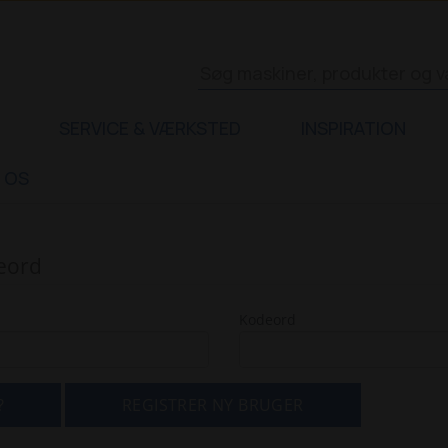
SERVICE & VÆRKSTED
INSPIRATION
 OS
deord
Kodeord
?
REGISTRER NY BRUGER