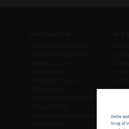
INFORMATION
NYE 
Butikker & åbningstider
Landb
Kontakt en medarbejder
Entre
Nyheder & presse
Have/
Eventkalender
Skovm
Kampagner & tilbud
Traile
Få finansiering
Få købstilbud på din maskine
Ledige stillinger
Sponsorater & samarbejde
Dette web
DNA & historie
brug af 