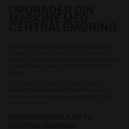
OPGRADÉR DIN
MASKINE MED
CENTRALSMØRING
Med centralsmøring forlænges levetiden på lejer, bolte,
bøsninger mm. – hvilket i sidste ende betyder mindre
slitage – og dermed lavere omkostninger på reparationer
og vedligeholdelse samt bedre brugtpris ved handel af
maskinen.
Vi har mange års erfaring med eftermontering af
hydraulik, oliepumper og centralsmøring
- og vi kan
naturligvis udføre opgaven hos Anker Bjerre A/S i både
Holstebro og Lemvig.
KONTAKTFORMULAR TIL
CENTRALSMØRING