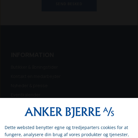
INFORMATION
Butikker & åbningstider
Kontakt en medarbejder
Nyheder & presse
Eventkalender
Kampagner & tilbud
Få finansiering
Få købstilbud på din maskine
Dette websted benytter egne og tredjeparters cookies for at
Vælg venligst om du er
Ledige stillinger
fungere, analysere din brug af vores produkter og tjenester,