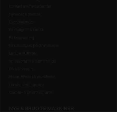
Kontakt en medarbejder
Nyheder & presse
Eventkalender
Kampagner & tilbud
Få finansiering
Få købstilbud på din maskine
Ledige stillinger
Sponsorater & samarbejde
DNA & historie
Ideen, hjertet & musklerne
Handelsbetingelser
Cookie- & privatlivspolitik
NYE & BRUGTE MASKINER