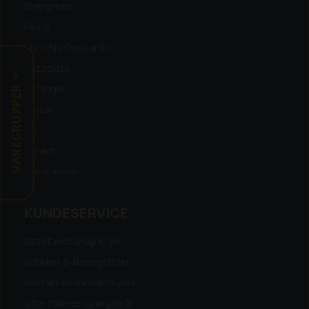
Energreen
Ferris
Maschio Gaspardo
Pezzolato
VAREGRUPPER
Pöttinger
Tajfun
TP
Variant
Alle mærker...
KUNDESERVICE
Opret webshop login
Butikker & åbningstider
Kontakt en medarbejder
Ofte stillede spørgsmål