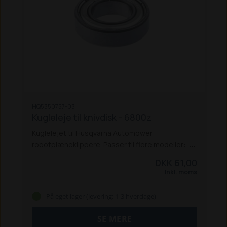
HQ5350757-03
Kugleleje til knivdisk - 6800z
Kuglelejet til Husqvarna Automower
robotplæneklippere. Passer til flere modeller:
105
220
305
305 (4 hjul)
305E Nera
310
310E
DKK 61,00
Nera
310 Mark II
315
315X
315 Mark II
320
320
Inkl. moms
Nera
330X
405X
405X Nera
410XE
410XE Nera
415X
420
430X
430X Nera
435X AWD
435X AWD
På eget lager (levering: 1-3 hverdage)
Nera
440
450X
450X Nera
520
535 AWD
550
SE MERE