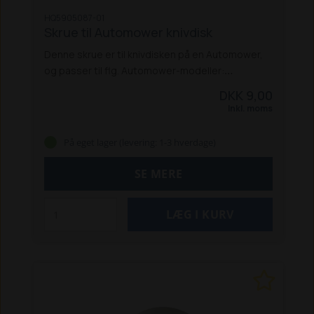
HQ5905087-01
Skrue til Automower knivdisk
Denne skrue er til knivdisken på en Automower,
og passer til flg. Automower-modeller:
Aspire R4
305 2021->
310 Mark II
310E Nera
315
DKK 9,00
315X
315 Mark II
320 Nera
405X
405XE Nera
Inkl. moms
410XE Nera
415X
430X
430X Nera
450X
450X
Nera
420 2021->
440 2021->
520
535 AWD
550
På eget lager (levering: 1-3 hverdage)
Ceora RZ 43L
Ceora RZ 43M
Passer derudover
også til en række Gardena Sileno City og Life
SE MERE
modeller.