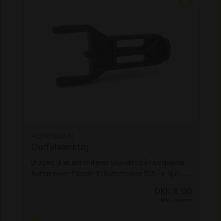
HQ5987642-01
Gaffelværktøj
Bruges til at afmonterer skjoldet på Husqvarna
Automower. Passer til Automower 305 (4 hjul),
310 Mark II, 310E Nera 315 Mark II, 405X og 415X
DKK 8,00
Inkl. moms