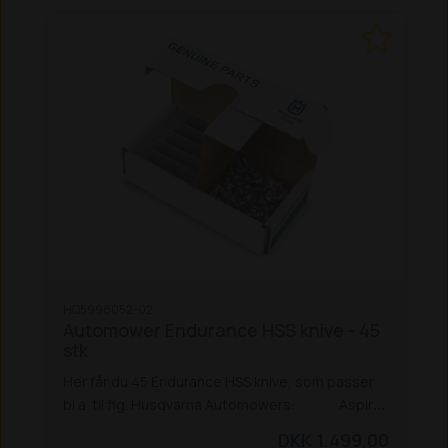
HQ5998052-02
Automower Endurance HSS knive - 45
stk
Her får du 45 Endurance HSS knive, som passer
bl.a. til flg. Husqvarna Automowers:
Aspire
R4
105
305
305 (4 hjul)
310 Mark II
315 Mark II
320
DKK 1.499,00