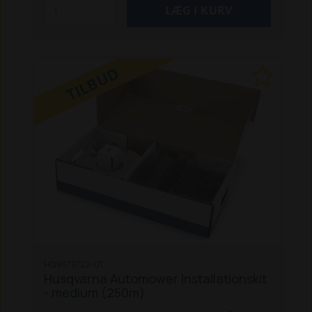
plænearealer på maks. 2.500 m2.
Passer til
følgende:
105
305 (4 hjul)
305E Nera
310E
Nera
310 Mark II
315
315X
315 Mark II
320
320
Nera
330X
405X
405XE Nera
410XE Nera
415X
TILBUD
420
430X
430X Nera
435X AWD
440
450X Nera
520
535 AWD
550
Aspire R4
HQ9679722-01
Husqvarna Automower Installationskit
- medium (250m)