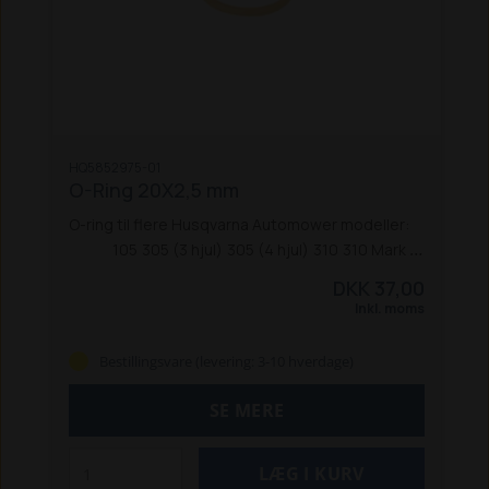
HQ5852975-01
O-Ring 20X2,5 mm
O-ring til flere Husqvarna Automower modeller:
105
305 (3 hjul)
305 (4 hjul)
310
310 Mark II
315
315X
315 Mark II
320 Nera
405X
415X
420
430X
DKK 37,00
430XH
430X Nera
435X AWD
440
450X
450X
Inkl. moms
EPOS
450X Nera
450XH
450XH EPOS
520
520H
535 AWD
550
550 EPOS
550H
550H EPOS
Ceora
Bestillingsvare (levering: 3-10 hverdage)
RZ 43M
SE MERE