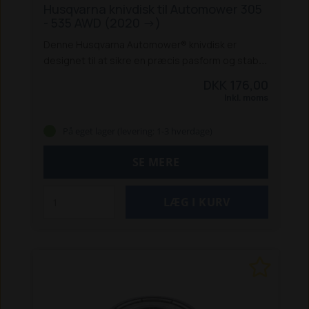
Husqvarna knivdisk til Automower 305
- 535 AWD (2020 ->)
Denne Husqvarna Automower® knivdisk er
designet til at sikre en præcis pasform og stabil
drift sammen med originale knive fra Husqvarna.
DKK 176,00
Konstruktionen er robust, og giver et ensartet
Inkl. moms
klipperesultat og er udviklet til at matche
Husqvarnas høje kvalitetsstandarder.
Knivdisken
På eget lager (levering: 1-3 hverdage)
her passer til flere Automower®-modeller,
herunder 305, 310, 315, 315X, 405X, 415X og 435X
SE MERE
AWD (2020 ->) , og er en uundværlig reservedel
til vedligeholdelse af din robotplæneklipper.
Specifikationer:
Vægt: 125 g
Egenskaber:
Original Husqvarna knivdisk, sikrer perfekt
pasform, kompatibel med Husqvarna knive, giver
optimalt klipperesultat
Kompatible modeller:
Automower® 305, 305E Nera, 310, 310E Nera, 310
Mark II, 315, 315X, 315 Mark II, 405X, 410XE Nera,
415X, 435X AWD, 435X AWD Nera, 535 AWD