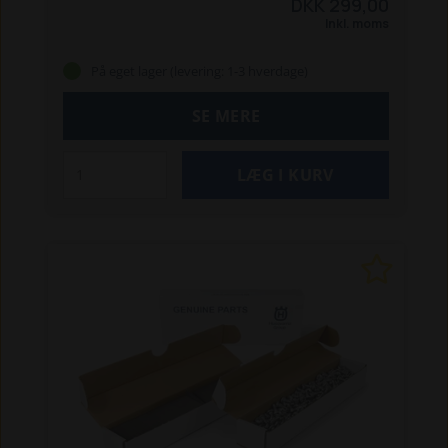
DKK 299,00
let rengøring og vedligeholdelse. Sættet er
Inkl. moms
udviklet til nem rengøring og vedligeholdelse af
både Automower® og ladestation, og passer til
På eget lager (levering: 1-3 hverdage)
en lang række modeller.
Indholdet omfatter to
specialdesignede børster – én med slank og
SE MERE
stejl form til trange områder og én med skraber
til fjernelse af græs og snavs. Der medfølger
også en skruetrækker til udskiftning af klinger, en
slibepude til rengøring af stik, en microfiberklud
samt en Husqvarna® Active Clean-spray, som
giver plastdele en skinnende finish.
Sprayen er
biologisk nedbrydelig og fosfatfri, og er testet
og godkendt til brug på Husqvarna-produkter. Et
praktisk og miljøvenligt valg til vedligeholdelse af
din Automower®.
Passer til følgende
modeller: Aspire R4, 105, 305, 310 Mark II, 310E
Nera, 315 Mark II, 320, 320 Nera, 330X, 405X,
415X, 420, 430X, 430X Nera, 435X AWD, 440,
450X, 535 AWD
Specifikationer: