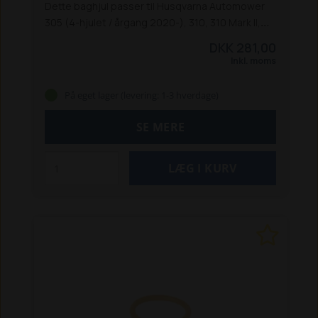
Dette baghjul passer til Husqvarna Automower
305 (4-hjulet / årgang 2020-), 310, 310 Mark II,
315 Mark II og 535 AWD.
DKK 281,00
Inkl. moms
På eget lager (levering: 1-3 hverdage)
SE MERE