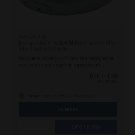
HQ5852969-02
Husqvarna knivdisk til Automower 310-
315-315X-435X-535
Husqvarna Automower® knivdisk er designet til
at sikre en præcis pasform og stabil drift
sammen med originale knive. Den robuste
DKK 141,00
konstruktion giver et ensartet klipperesultat og
Inkl. moms
er udviklet til at matche Husqvarnas høje
kvalitetsstandarder.
Knivdisken passer til flere
På eget lager (levering: 1-3 hverdage)
Automower®-modeller, herunder 310, 315, 315X,
435X AWD og 535 AWD, og er en essentiel
SE MERE
reservedel til vedligeholdelse af din
robotplæneklipper.
Specifikationer:
Vægt: 95 g
Egenskaber: Original Husqvarna
knivdisk, sikrer perfekt pasform, kompatibel med