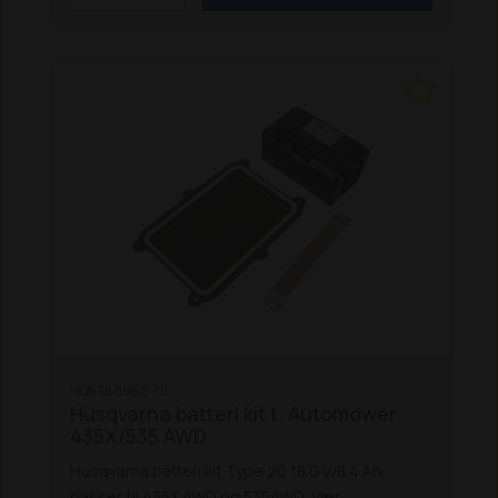
HQ5368960-01
Husqvarna batteri kit t. Automower
435X/535 AWD
Husqvarna batteri kit Type 20 18.0 V/8.4 Ah,
passer til 435X AWD og 535AWD.
Vær