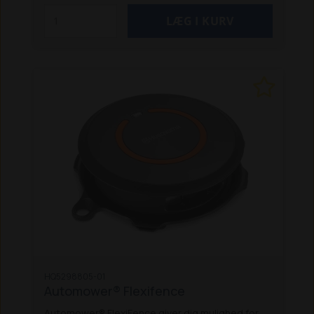
Samlemuffen sikrer pålidelig kontakt og effektiv
fugtbeskyttelse for en robust og holdbar
forbindelse.
Specifikationer:
Antal
samlemuffer: 5
Dimensioner Højde: 3,64 cm
Dimensioner Længde: 2,79 cm
Dimensioner
Bredde: 1,48 cm
Vægt: 7,8 g
Materiale: Plast
Egenskaber: Til installation, reparation eller
forlængelse af afgrænsningskabel
Nem at bruge
med forsegling
Holder kablet på plads
Lige
kabelindsatser for flad placering
Pålidelig
kontakt og fugtbeskyttelse
HQ5298805-01
Automower® Flexifence
Automower® FlexiFence giver dig mulighed for