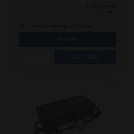
310
315
315X
435X AWD
535 AWD
Original
DKK 229,00
Husqvarna glideplade til robotplæneklipperens
Inkl. moms
klippesystem. Beskytter knivene mod skader
forårsaget af græsafklip, der kan sidde fast i
På eget lager (levering: 1-3 hverdage)
klippesystemet.
SE MERE