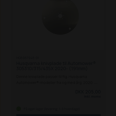
HQ5987948-01
Husqvarna knivplade til Automower®
305310/315/435X 2020- (191mm)
Denne knivplade passer til flg. Husqvarna
Automower®-modeller fra og med årg. 2020:
305 (4 hjul)
310
310E Nera
310 Mark II
315
315X
DKK 205,00
315 Mark II
405X
405XE Nera
410XE Nera
415X
Inkl. moms
435X AWD
435X AWD Nera
535 AWD
Diameter:
191 mm
På eget lager (levering: 1-3 hverdage)