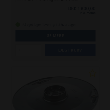
opmærksom på at efter batteriskiftet skal
DKK 1.800,00
plæneklipperen opdateres hos en autoriseret
Inkl. moms
Husqvarna-forhandler. Dette skyldes, at
ladecyklustælleren skal nulstilles, da 435X AWD
På eget lager (levering: 1-3 hverdage)
og 535 AWD har en grænse for antallet af
opladningscyklusser pr. batteri.
SE MERE