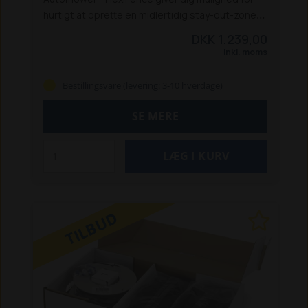
hurtigt at oprette en midlertidig stay-out-zone
uden at tilslutte til den primære
DKK 1.239,00
afgrænsningsledning. Det batteridrevne kabel
Inkl. moms
har en rækkevidde på 15 meter og er nemt at
installere med standardopsætning.
Systemet er
Bestillingsvare (levering: 3-10 hverdage)
intuitivt og pålideligt med LED-statusindikator,
op til 30 dages drift på én USB-opladning og
SE MERE
enkel opbevaring. Kompatibel med Automower®-
modeller fra 2016 og frem (kræver firmware fra
2022).
Specifikation:
Dimensioner
Længde: 18,62 cm
Dimensioner Bredde: 14,63
cm
Dimensioner Højde: 5,07 cm
Vægt: 0,75 kg
Afgrænsningskabel: 15 m
Kramper: 12 stk.
TILBUD
Strømforsyningsenhed: Ja
Batteridrevet kabel til
midlertidige stay-out-zoner
LED-statusindikator
Op til 30 dages drift pr. opladning
Oplades via
USB
Nem opbevaring
Intuitiv opsætning
Kompatibilitet: Automower® modelår 2016 og
senere (kræver firmware 2022) 305, 310, 310