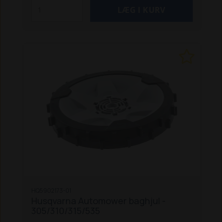
plænearealer på maks. 800 m2 eller komplekse
plænearealer på maks. 400 m2.
Egnet til flg.
Automowers:
105
305 (4 hjul)
305E Nera
310E Nera
310 Mark II
315
315X
315 Mark II
320
320 Nera
330X
405X
405XE Nera
410XE Nera
415X
420
430X
430X Nera
435X AWD
440
450X
Nera
520
535 AWD
550
Aspire R4
HQ5902173-01
Husqvarna Automower baghjul -
305/310/315/535