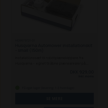
HQ9679721-01
Husqvarna Automower installationskit
- small (150m)
Installationssæt til robotplæneklippere fra
Husqvarna - egnet til åbne plænearealer på
maks. 800 m2 eller komplekse plænearealer på
DKK 929,00
maks. 400 m2. Afgrænsningskabel/guidekabel
I
Inkl. moms
pakken er inkluderet:
150m kabel,
300
stk. kramper,
3 stk. clips
3 stk. samlemuffer.
På eget lager (levering: 1-3 hverdage)
Installationssæt, der indeholder
afgrænsningskabel, pløkker, clips og
SE MERE
samlemuffer i forskellige antal og længder, der
passer til din have. Sæt Small – egnet til åbne