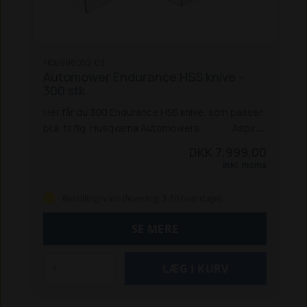
Type: Rengørings- og vedligeholdelsessæt
2
stk. specialbørster (slank og med skraber)
1 stk.
Skruetrækker til klingeskift
1 stk. Slibepude til stik
1 stk. Microfiberklud
1 stk. Husqvarna® Active
HQ5998052-03
Clean-spray
Anvendelse: Rengøring og
Automower Endurance HSS knive -
vedligeholdelse af Automower® og ladestation
300 stk
Kompatibilitet: Passer til de fleste Automower®-
Her får du 300 Endurance HSS knive, som passer
modeller
bl.a. til flg. Husqvarna Automowers:
Aspire
R4
105
305
305 (4 hjul)
310 Mark II
315 Mark II
320
DKK 7.999,00
Nera
405X
410XE Nera
415X
420
430X
435X AWD
Inkl. moms
440
450X
450X Nera
520
535 AWD
550
Bestillingsvare (levering: 3-10 hverdage)
SE MERE