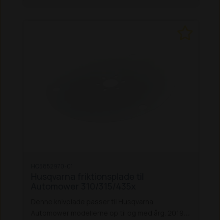
Husqvarna knive, giver optimalt klipperesultat
Kompatible modeller: Automower® 310, 315,
315X, 435X AWD, 535 AWD
HQ5852970-01
Husqvarna friktionsplade til
Automower 310/315/435x
Denne knivplade passer til Husqvarna
Automower modellerne op til og med årg. 2019: