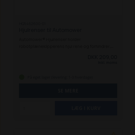
HQ5462600-01
Hjulrenser til Automower
Automower® Hjulrenser holder
robotplæneklipperens hjul rene og forhindrer
ophobning af græs, snavs og blade. Derved
DKK 209,00
opretholdes maksimal trækkraft på skråninger,
Inkl. moms
og risikoen for, at hjulene spinder, minimeres.
Desuden falder der ingen græsklumper af
På eget lager (levering: 1-3 hverdage)
Automower®, hvilket giver en pæn plæne.
Produktet er let at montere og passer til de
SE MERE
fleste Automower®-modeller.