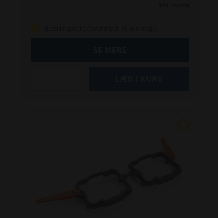
Nera
405X
410XE Nera
415X
420
430X
435X AWD
Inkl. moms
440
450X
450X Nera
520
535 AWD
550
Bestillingsvare (levering: 3-10 hverdage)
SE MERE