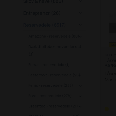
Skov & have (886)

Entreprenør (28)

Reservedele (6517)

Amazone - reservedele (80)

Dæk til trillebør, høvender ect.
(3)
MOF012
Låsem
Ferrari - reservedele (1)
BA/B
Låsem
Fasterholt - reservedele (28)

Masc
Ferris - reservedele (233)

Ford - reservedele (278)

Greentec - reservedele (21)
