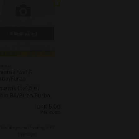
30072
øtrik 14x1,5
irba/Furba
øtrik 14x1,5 til
hio BA/Birba/Furba.
DKK 5,00
Inkl. moms
Bestillingsvare (levering: 3-10
hverdage)