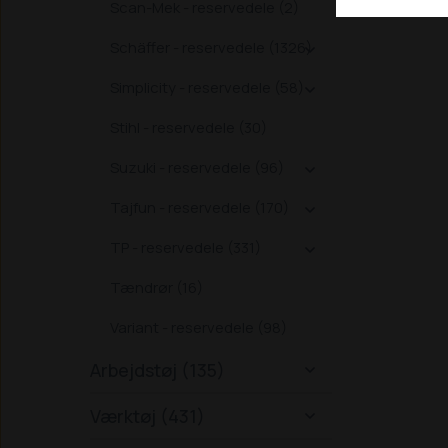
Scan-Mek - reservedele (2)
Schäffer - reservedele (1326)

Simplicity - reservedele (58)

Stihl - reservedele (30)
Suzuki - reservedele (96)

Tajfun - reservedele (170)

TP - reservedele (331)

Tændrør (16)
Variant - reservedele (98)
Arbejdstøj (135)

Værktøj (431)
