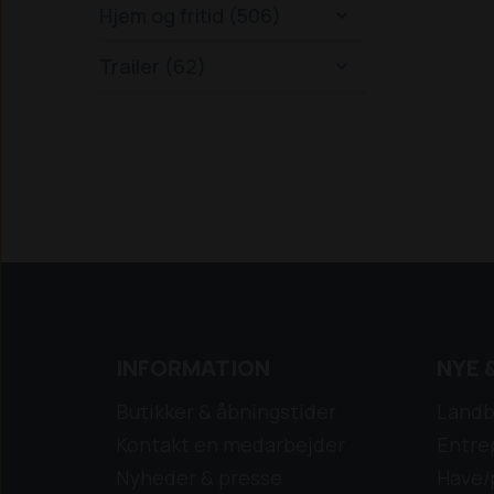
Hjem og fritid (506)

Trailer (62)

INFORMATION
NYE 
Butikker & åbningstider
Landb
Kontakt en medarbejder
Entre
Nyheder & presse
Have/