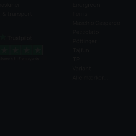
askiner
Energreen
r & transport
Ferris
Maschio Gaspardo
Pezzolato
Pöttinger
Tajfun
TP
Variant
Alle mærker...