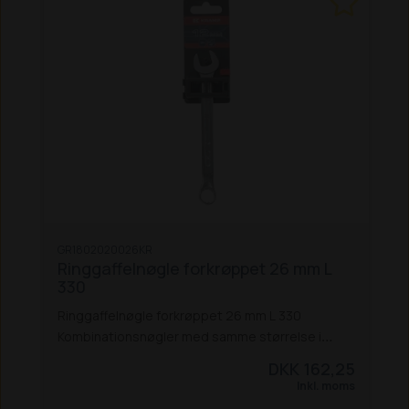
mod rust
Speciel tandprofil: 12-punkts ringende
Højt tilspændingsmoment, hvert hjørne giver
øget moment
15° vinkel ved ringenden
GR1802020026KR
Ringgaffelnøgle forkrøppet 26 mm L
330
Ringgaffelnøgle forkrøppet 26 mm L 330
Kombinationsnøgler med samme størrelse i
begge ender, designet til at arbejde under de
DKK 162,25
hårdeste forhold under tunge belastninger.
Inkl. moms
Specielt til professionelle mekanikere og