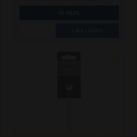
vægtstangsvirkning
Øget kraft til at løsne og
fastgøre skruer, møtrikker og bolte med mindre
SE MERE
kraft
Øget maksimalt moment med 25 %, uden at
beskadige møtrikken
Minimal glidning af nøglen,
når den er kontamineret af olie
Perfekt kalibreret
Produktoplysninger
Lavet af dråbestøbt
krom-vanadium-stål med satinfinish
10° vinkel
ved ringenden, 15° vinkel ved åben ende
Ringnøgle med 12-punkts drev
Speciel tandprofil
på hvert hjørne giver øget moment
Målene er i
overensstemmelse med DIN- og ISO-standarder
Mål
Metrisk
Størrelse
10.0 mm
11.0 mm
12.0 mm
13.0 mm
14.0 mm
16.0 mm
17.0 mm
19.0 mm
Profil
Ligeskærv