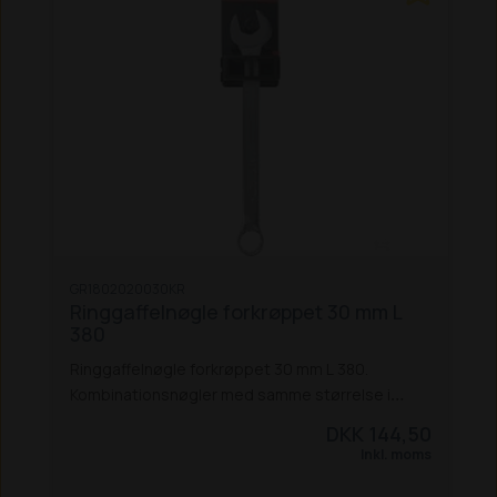
Højt tilspændingsmoment, hvert hjørne giver
øget moment
15° vinkel ved ringenden
Vægt og
mål:
Bredde, åben ende: 27mm
Bredde,
ring: 27mm
Længde: 345mm
Bredde, åben
hoved: 57,4mm
Mål: Metrisk
Vægt: 640 g
GR1802020030KR
Ringgaffelnøgle forkrøppet 30 mm L
380
Ringgaffelnøgle forkrøppet 30 mm L 380.
Kombinationsnøgler med samme størrelse i
begge ender, designet til at arbejde under de
DKK 144,50
hårdeste forhold under tunge belastninger.
Inkl. moms
Specielt til professionelle mekanikere og
værksteder.
Fordele:
God tilgængelighed