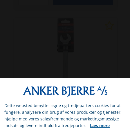
GR1802020017KR
Dette websted benytter egne og tredjeparters cookies for at
Vælg venligst om du er
Ringgaffelnøgle forkrøppet 17 mm L
fungere, analysere din brug af vores produkter og tjenester,
215
erhvervs- eller privatkunde
hjælpe med vores salgsfremmende og marketingsmæssige
Ringgaffelnøgle forkrøppet 17 mm L 215.
indsats og levere indhold fra tredjeparter.
Læs mere
ERHVERV