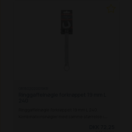
GR1802020019KR
Ringgaffelnøgle forkrøppet 19 mm L
240
Ringgaffelnøgle forkrøppet 19 mm L 240.
Kombinationsnøgler med samme størrelse i
begge ender, designet til at arbejde under de
DKK 72,25
hårdeste forhold under tunge belastninger.