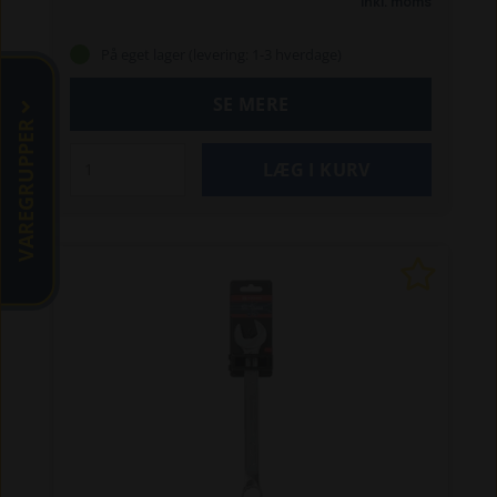
Inkl. moms
Specielt til professionelle mekanikere og
værksteder.
Fordele:
God tilgængelighed
På eget lager (levering: 1-3 hverdage)
og høj vægtstangsvirkning
Øget kraft til at løsne
og fastgøre skruer, møtrikker og bolte med
SE MERE
mindre kraft
Øget maksimalt moment med 25 %,
VAREGRUPPER
uden at beskadige møtrikken
Minimal glidning af
nøglen, når den er kontamineret af olie
Vare-
info:
Målene er i overensstemmelse med
DIN- og ISO-standarder
Lavet af krom-vanadium-
stål, dråbestøbt
Med satinfinish for at beskytte
mod rust
Speciel tandprofil: 12-punkts ringende
Højt tilspændingsmoment, hvert hjørne giver
øget moment
15° vinkel ved ringenden
Vægt og
mål:
Bredde, åben ende: 19mm
Bredde, ring: 19mm
Længde: 240mm
Bredde, åben hoved: 40,2mm
Mål: Metrisk
Vægt: 230 g