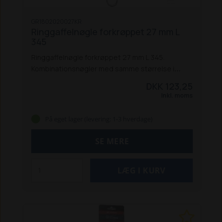
GR1802020027KR
Ringgaffelnøgle forkrøppet 27 mm L
345
Ringgaffelnøgle forkrøppet 27 mm L 345.
Kombinationsnøgler med samme størrelse i
begge ender, designet til at arbejde under de
DKK 123,25
hårdeste forhold under tunge belastninger.
Inkl. moms
Specielt til professionelle mekanikere og
værksteder.
Fordele:
God tilgængelighed
På eget lager (levering: 1-3 hverdage)
og høj vægtstangsvirkning
Øget kraft til at løsne
og fastgøre skruer, møtrikker og bolte med
SE MERE
mindre kraft
Øget maksimalt moment med 25 %,
uden at beskadige møtrikken
Minimal glidning af
nøglen, når den er kontamineret af olie
Vare-
info:
Målene er i overensstemmelse med
DIN- og ISO-standarder
Lavet af krom-vanadium-
stål, dråbestøbt
Med satinfinish for at beskytte
mod rust
Speciel tandprofil: 12-punkts ringende