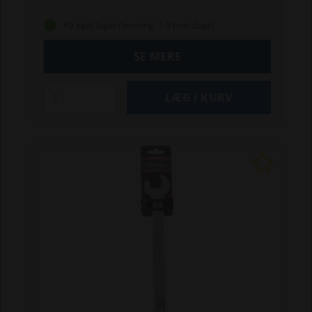
Specielt til professionelle mekanikere og
værksteder.
Fordele:
God tilgængelighed
På eget lager (levering: 1-3 hverdage)
og høj vægtstangsvirkning
Øget kraft til at løsne
og fastgøre skruer, møtrikker og bolte med
SE MERE
mindre kraft
Øget maksimalt moment med 25 %,
uden at beskadige møtrikken
Minimal glidning af
nøglen, når den er kontamineret af olie
Vare-
info:
Målene er i overensstemmelse med
DIN- og ISO-standarder
Lavet af krom-vanadium-
stål, dråbestøbt
Med satinfinish for at beskytte
mod rust
Speciel tandprofil: 12-punkts ringende
Højt tilspændingsmoment, hvert hjørne giver
øget moment
15° vinkel ved ringenden