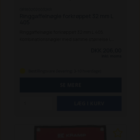
GR1802020032KR
Ringgaffelnøgle forkrøppet 32 mm L
405
Ringgaffelnøgle forkrøppet 32 mm L 405.
Kombinationsnøgler med samme størrelse i
begge ender, designet til at arbejde under de
DKK 206,00
hårdeste forhold under tunge belastninger.
Inkl. moms
Specielt til professionelle mekanikere og
værksteder.
Fordele:
God tilgængelighed
Bestillingsvare (levering: 3-10 hverdage)
og høj vægtstangsvirkning
Øget kraft til at løsne
og fastgøre skruer, møtrikker og bolte med
SE MERE
mindre kraft
Øget maksimalt moment med 25 %,
uden at beskadige møtrikken
Minimal glidning af
nøglen, når den er kontamineret af olie
Vare-
info:
Målene er i overensstemmelse med
DIN- og ISO-standarder
Lavet af krom-vanadium-
stål, dråbestøbt
Med satinfinish for at beskytte
mod rust
Speciel tandprofil: 12-punkts ringende
Højt tilspændingsmoment, hvert hjørne giver