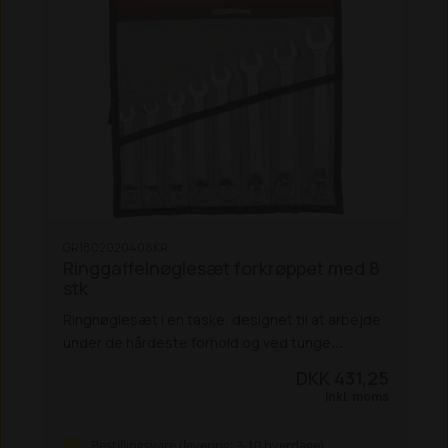
øget moment
15° vinkel ved ringenden
Vægt og
mål:
Bredde, åben ende: 32mm
Bredde, ring: 32mm
Længde: 405mm
Bredde, åben hoved: 68mm
Mål: Metrisk
Vægt: 880 g
GR1802020408KR
Ringgaffelnøglesæt forkrøppet med 8
stk
Ringnøglesæt i en taske, designet til at arbejde
under de hårdeste forhold og ved tunge
belastninger, specielt til professionelle
DKK 431,25
mekanikere og værksteder.
Fordele
Høj
Inkl. moms
slidbestandighed og langvarig beskyttelse mod
korrosion
God tilgængelighed og høj
Bestillingsvare (levering: 3-10 hverdage)