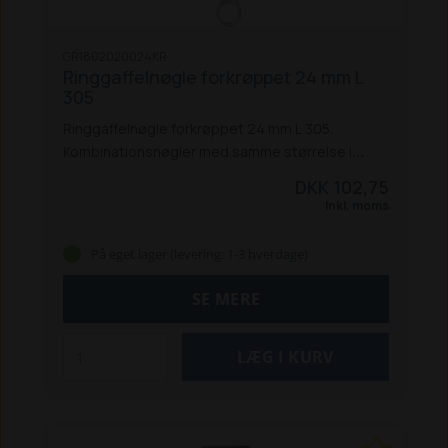
GR1802020024KR
Ringgaffelnøgle forkrøppet 24 mm L
305
Ringgaffelnøgle forkrøppet 24 mm L 305.
Kombinationsnøgler med samme størrelse i
begge ender, designet til at arbejde under de
DKK 102,75
hårdeste forhold under tunge belastninger.
Inkl. moms
Specielt til professionelle mekanikere og
værksteder.
Fordele:
God tilgængelighed
På eget lager (levering: 1-3 hverdage)
og høj vægtstangsvirkning
Øget kraft til at løsne
og fastgøre skruer, møtrikker og bolte med
SE MERE
mindre kraft
Øget maksimalt moment med 25 %,
uden at beskadige møtrikken
Minimal glidning af
nøglen, når den er kontamineret af olie
Vare-
info:
Målene er i overensstemmelse med
DIN- og ISO-standarder
Lavet af krom-vanadium-
stål, dråbestøbt
Med satinfinish for at beskytte