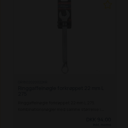
mod rust
Speciel tandprofil: 12-punkts ringende
Højt tilspændingsmoment, hvert hjørne giver
øget moment
15° vinkel ved ringenden
Vægt og
mål:
Bredde, åben ende: 21mm
Bredde,
ring: 21mm
Længde: 265mm
Bredde, åben
hoved: 44,9mm
Mål: Metrisk
Vægt: 310 g
GR1802020022KR
Ringgaffelnøgle forkrøppet 22 mm L
275
Ringgaffelnøgle forkrøppet 22 mm L 275.
Kombinationsnøgler med samme størrelse i
begge ender, designet til at arbejde under de
DKK 94,00
hårdeste forhold under tunge belastninger.
Inkl. moms