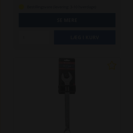
værksteder.
Fordele:
God tilgængelighed
Bestillingsvare (levering: 3-10 hverdage)
og høj vægtstangsvirkning
Øget kraft til at løsne
og fastgøre skruer, møtrikker og bolte med
SE MERE
mindre kraft
Øget maksimalt moment med 25 %,
uden at beskadige møtrikken
Minimal glidning af
nøglen, når den er kontamineret af olie
Vare-
info:
Målene er i overensstemmelse med
DIN- og ISO-standarder
Lavet af krom-vanadium-
stål, dråbestøbt
Med satinfinish for at beskytte
mod rust
Speciel tandprofil: 12-punkts ringende
Højt tilspændingsmoment, hvert hjørne giver
øget moment
15° vinkel ved ringenden