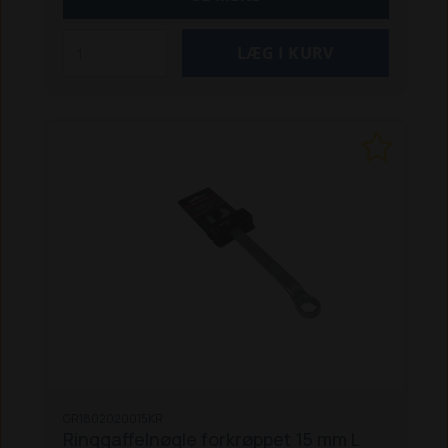
GR1802020015KR
Ringgaffelnøgle forkrøppet 15 mm L