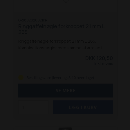
GR1802020021KR
Ringgaffelnøgle forkrøppet 21 mm L
265
Ringgaffelnøgle forkrøppet 21 mm L 265.
Kombinationsnøgler med samme størrelse i
begge ender, designet til at arbejde under de
DKK 120,50
hårdeste forhold under tunge belastninger.
Inkl. moms
Specielt til professionelle mekanikere og
værksteder.
Fordele:
God tilgængelighed
Bestillingsvare (levering: 3-10 hverdage)
og høj vægtstangsvirkning
Øget kraft til at løsne
og fastgøre skruer, møtrikker og bolte med
SE MERE
mindre kraft
Øget maksimalt moment med 25 %,
uden at beskadige møtrikken
Minimal glidning af
nøglen, når den er kontamineret af olie
Vare-
info:
Målene er i overensstemmelse med
DIN- og ISO-standarder
Lavet af krom-vanadium-
stål, dråbestøbt
Med satinfinish for at beskytte