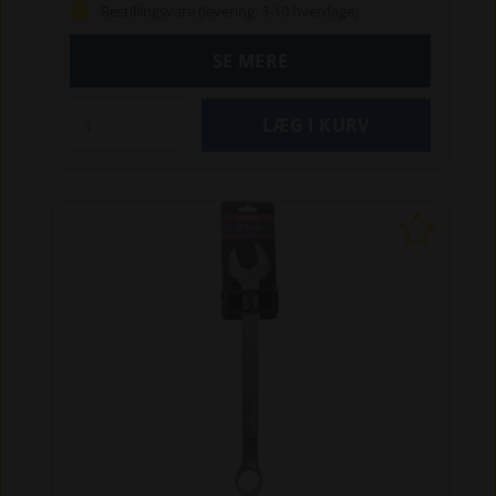
Bestillingsvare (levering: 3-10 hverdage)
og høj vægtstangsvirkning
Øget kraft til at løsne
og fastgøre skruer, møtrikker og bolte med
SE MERE
mindre kraft
Øget maksimalt moment med 25 %,
uden at beskadige møtrikken
Minimal glidning af
nøglen, når den er kontamineret af olie
Vare-
info:
Målene er i overensstemmelse med
DIN- og ISO-standarder
Lavet af krom-vanadium-
stål, dråbestøbt
Med satinfinish for at beskytte
mod rust
Speciel tandprofil: 12-punkts ringende
Højt tilspændingsmoment, hvert hjørne giver
øget moment
15° vinkel ved ringenden