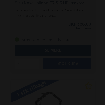
Siku New Holland T7.315 HD, traktor
Legetøjstraktor fra Siku - model New Holland
T7.315.
Specifikationer:
Størrelsesforhold: 1:32
Alder: 3+
Batterier: Nej
DKK 388,00
Dimensioner:
Længde: 18 cm
Bredde: 10
Inkl. moms
cm
Højde: 11 cm
På eget lager (levering: 1-3 hverdage)
SE MERE
1 stk tilbage