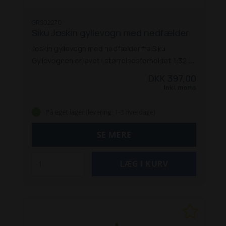
GRS02270
Siku Joskin gyllevogn med nedfælder
Joskin gyllevogn med nedfælder fra Siku.
Gyllevognen er lavet i størrelsesforholdet 1:32.
Godt legetøj for de mindste.
Specifikationer:
DKK 397,00
Størrelsesforhold: 1:32
Alder: 3+
Batterier: Nej
Inkl. moms
Materiale: Plast og metal
På eget lager (levering: 1-3 hverdage)
SE MERE