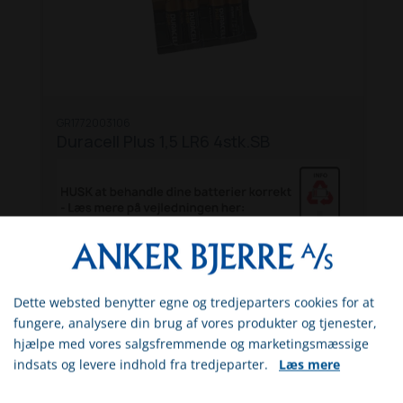
GR1772003106
Duracell Plus 1,5 LR6 4stk.SB
DKK 53,30
Inkl. moms
Dette websted benytter egne og tredjeparters cookies for at
Vælg venligst om du er
På eget lager (levering: 1-3 hverdage)
fungere, analysere din brug af vores produkter og tjenester,
erhvervs- eller privatkunde
hjælpe med vores salgsfremmende og marketingsmæssige
SE MERE
indsats og levere indhold fra tredjeparter.
Læs mere
ERHVERV