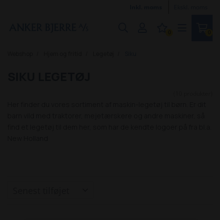
Inkl. moms
Ekskl. moms
0
0
Webshop
Hjem og fritid
Legetøj
Siku
SIKU LEGETØJ
(10 produkter)
Her finder du vores sortiment af maskin-legetøj til børn. Er dit
barn vild med traktorer, mejetærskere og andre maskiner, så
find et legetøj til dem her, som har de kendte logoer på fra bl.a.
New Holland