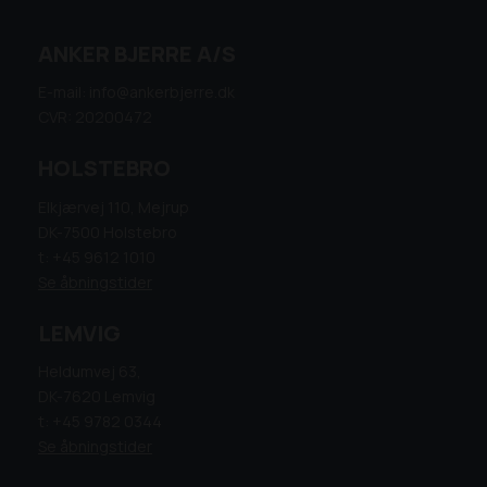
ANKER BJERRE A/S
E-mail: info@ankerbjerre.dk
CVR: 20200472
HOLSTEBRO
Elkjærvej 110, Mejrup
DK-7500 Holstebro
t: +45 9612 1010
Se åbningstider
LEMVIG
Heldumvej 63,
DK-7620 Lemvig
t: +45 9782 0344
Se åbningstider