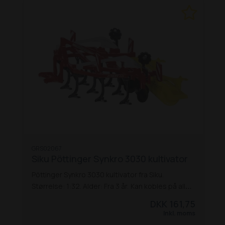
GRS02067
Siku Pöttinger Synkro 3030 kultivator
Pöttinger Synkro 3030 kultivator fra Siku.
Størrelse: 1:32. Alder: Fra 3 år.
Kan kobles på alle
SIKU legetøjstraktorer, udført med metalramme,
DKK 161,75
tænder og roterende pakkevalse.
Inkl. moms
Dimensioner (L x B x H): 175 x 97 x 110 mm
Godt