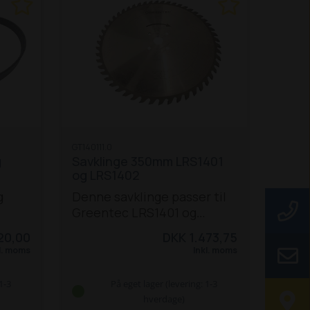
GT140111.0
g
Savklinge 350mm LRS1401
og LRS1402
g
Denne savklinge passer til
Greentec LRS1401 og
LRS1402.
20,00
DKK 1.473,75
l. moms
Inkl. moms
1-3
På eget lager (levering: 1-3
hverdage)