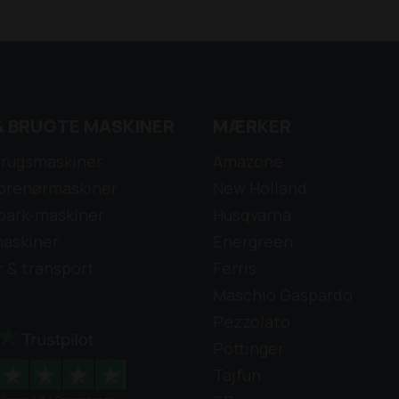
& BRUGTE MASKINER
MÆRKER
rugsmaskiner
Amazone
prenørmaskiner
New Holland
park-maskiner
Husqvarna
askiner
Energreen
r & transport
Ferris
Maschio Gaspardo
Pezzolato
Pöttinger
Tajfun