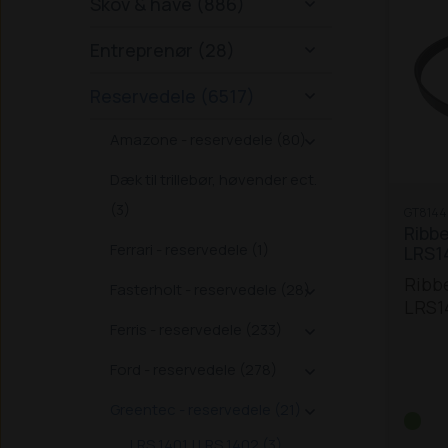
Skov & have (886)

Entreprenør (28)

Reservedele (6517)

Amazone - reservedele (80)

Dæk til trillebør, høvender ect.
(3)
GT8144
Ribb
Ferrari - reservedele (1)
LRS1
Ribb
Fasterholt - reservedele (28)

LRS1
Ferris - reservedele (233)

Ford - reservedele (278)

Greentec - reservedele (21)

LRS 1401 | LRS 1402 (3)