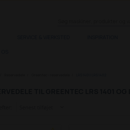
SERVICE & VÆRKSTED
INSPIRATION
 OS
Reservedele
Greentec - reservedele
LRS 1401 | LRS 1402
RVEDELE TIL GREENTEC LRS 1401 OG 
efter: