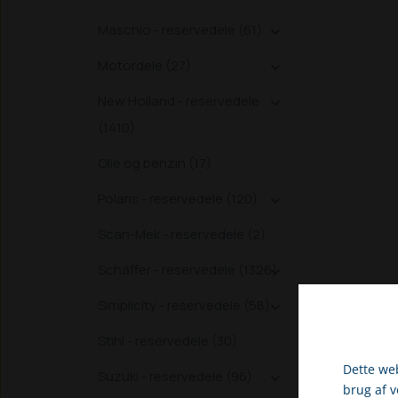
Maschio - reservedele (61)

Motordele (27)

New Holland - reservedele

(1410)
Olie og benzin (17)
Polaris - reservedele (120)

Scan-Mek - reservedele (2)
Schäffer - reservedele (1326)

Simplicity - reservedele (58)

Stihl - reservedele (30)
Dette web
Suzuki - reservedele (96)

brug af 