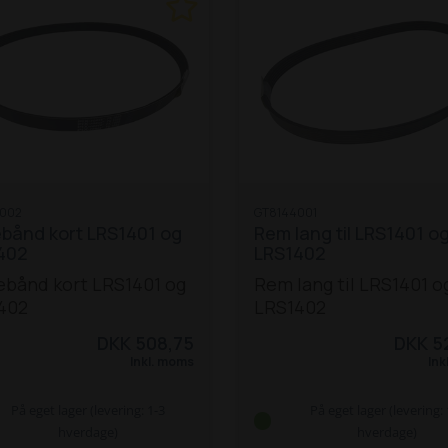
002
GT8144001
ebånd kort LRS1401 og
Rem lang til LRS1401 o
402
LRS1402
ebånd kort LRS1401 og
Rem lang til LRS1401 o
402
LRS1402
DKK 508,75
DKK 5
Inkl. moms
Ink
På eget lager (levering: 1-3
På eget lager (levering: 
hverdage)
hverdage)