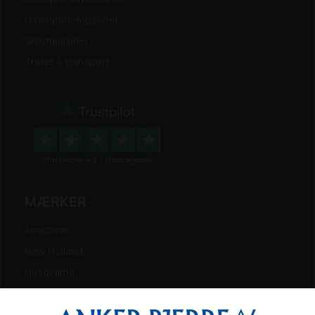
Have/park-maskiner
Skovmaskiner
Trailer & transport
MÆRKER
Amazone
New Holland
Husqvarna
Energreen
Ferris