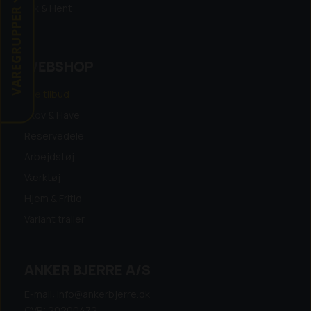
Klik & Hent
VAREGRUPPER
WEBSHOP
Alle tilbud
Skov & Have
Reservedele
Arbejdstøj
Værktøj
Hjem & Fritid
Variant trailer
ANKER BJERRE A/S
E-mail: info@ankerbjerre.dk
CVR: 20200472