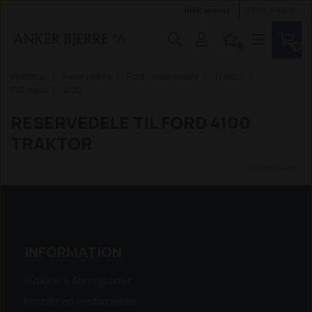
Inkl. moms
Ekskl. moms
0
0
Webshop
Reservedele
Ford - reservedele
Traktor
100-serie
4100
RESERVEDELE TIL FORD 4100
TRAKTOR
(0 produkter)
INFORMATION
Butikker & åbningstider
Kontakt en medarbejder