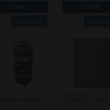
SE MERE
SE MERE
69164
NH162000190700
stoffilter f. NH TVT
Luftfilter udv. t. NH TV
195
195