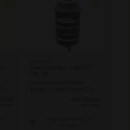
NH84269163
TVT
Brændstoffilter t. NH TVT
135-195
Dette brændstoffilter
 TVT
passer til New Holland TVT
VT
135, 145, 155, 170, 190 og 195
12,90
DKK 630,40
0 /
traktorer.
Passer også til
l. moms
Inkl. moms
T7510-550.
1-3
På eget lager (levering: 1-3
2,
hverdage)