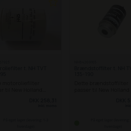
87923
NH84269165
oliefilter t. NH TVT
Brændstoffilter t. NH 
195
135-190
 motoroliefilter
Dette brændstoffilter
r til New Holland
passer til New Holland
orer: TVT 135, 145, 155,
135-190 traktor:
T
DKK 258,31
DKK 5
190 og 195.
Passer også
135 / 145 / 155 / 170 / 19
Inkl. moms
Ink
7510-550.
195
Erstatter:
162000080882,
På eget lager (levering: 1-3
På eget lager (levering: 
162000080923, 4733518
hverdage)
hverdage)
87660465