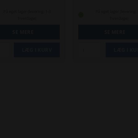
0-550.
T7510-550.
På eget lager (levering: 1-3
På eget lager (levering: 
hverdage)
hverdage)
SE MERE
SE MERE