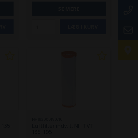
SE MERE
NH162000190710
T 135-
Luftfilter indv. t. NH TVT
135-195