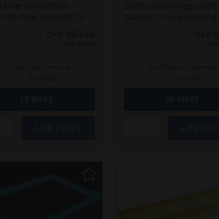
 brændstoffilter
Dette udvendige luftfil
r til New Holland TVT
passer til New Holland
145, 155, 170, 190 og 195
TVT 135, 145, 155, 170, 
DKK 560,46
DKK 8
orer.
Passer også til
195 traktorer.
Passer o
Inkl. moms
Ink
0-550.
til T7510-550.
På eget lager (levering: 1-3
Bestillingsvare (levering:
hverdage)
hverdage)
SE MERE
SE MERE