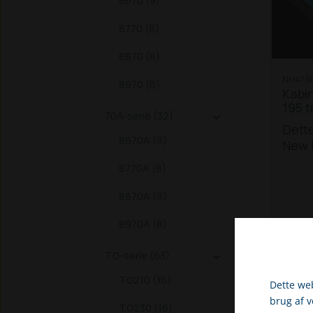
8670 (9)
8770 (8)
8870 (8)
NH4798
8970 (8)
Kabin
195 t
70A-serie (32)

Dette
8670A (8)
New 
trakt
8770A (8)
/ 155 
Ersta
8870A (8)
4710
8970A (8)
TG-serie (63)

TG210 (15)
Dette web
brug af 
TG230 (16)