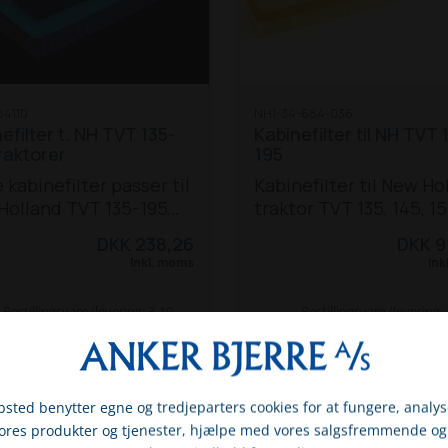
4110
NH1-34-684-036
efilter t. NH TVT 135-
Kabinefilter til NH TVT 
raktorer
195
 kabinefilter passer til
Kabinefilter til New Ho
Holland TVT 135-195
traktor TVT 135, 145, 15
orer:
TVT 135 / 145
170, 190 og 195.
DKK 238,26
DKK 9
/ 170 / 190 / 195
Inkl. moms
Ink
tter: 1-34-584-630 og
6551.
Bestillingsvare (levering: 3-10
Bestillingsvare (levering:
hverdage)
hverdage)
SE MERE
SE MERE
sted benytter egne og tredjeparters cookies for at fungere, analys
vores produkter og tjenester, hjælpe med vores salgsfremmende og