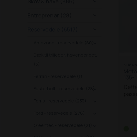
Skov & have (886)

Entreprenør (28)

Reservedele (6517)

Amazone - reservedele (80)

Dæk til trillebør, høvender ect.
(3)
NH842
Motor
Ferrari - reservedele (1)
135-
Dette
Fasterholt - reservedele (28)

passe
trakt
Ferris - reservedele (233)

170, 
Ford - reservedele (278)

til T
Greentec - reservedele (21)
