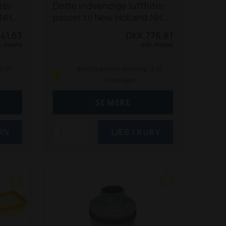
ter
Dette indvendige luftfilter
 NH
passer til New Holland NH
190 og
TVT 135, 145, 155, 170, 190 og
41,63
DKK 776,81
gså
195 traktorer.
Passer også
l. moms
Inkl. moms
til T7510-550.
 3-10
Bestillingsvare (levering: 3-10
hverdage)
SE MERE