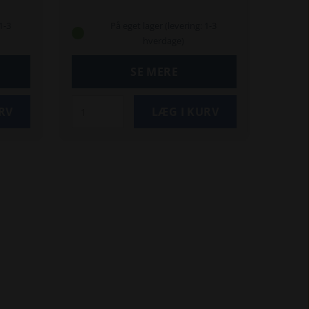
CR980, samt TVT-traktorer:
135, 145, 155, 170, 190 og 195.
1-3
På eget lager (levering: 1-3
hverdage)
SE MERE