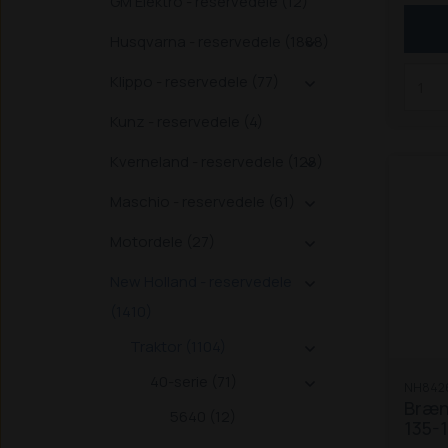
GM Elektro - reservedele (12)
Husqvarna - reservedele (1888)

Klippo - reservedele (77)

Kunz - reservedele (4)
Kverneland - reservedele (128)

Maschio - reservedele (61)

Motordele (27)

New Holland - reservedele

(1410)
Traktor (1104)

40-serie (71)

NH842
Brænd
5640 (12)
135-