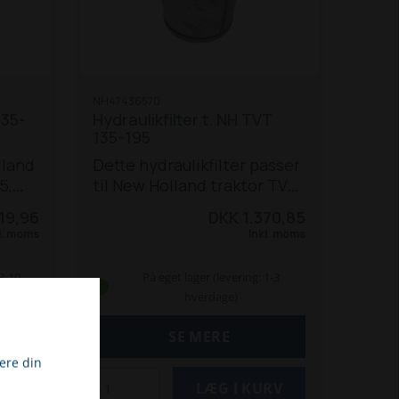
NH47436570
135-
Hydraulikfilter t. NH TVT
135-195
lland
Dette hydraulikfilter passer
5,
til New Holland traktor TVT
135, 145, 155, 170, 190 og 195.
19,96
DKK 1.370,85
Passer også til T7510-550.
l. moms
Inkl. moms
 3-10
På eget lager (levering: 1-3
hverdage)
SE MERE
ere din