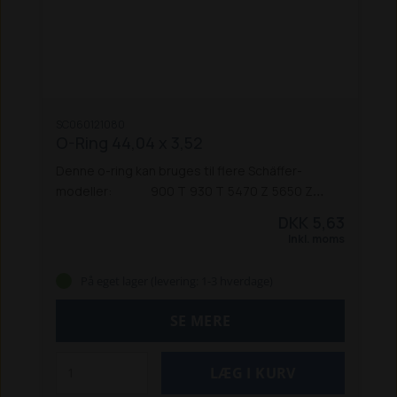
SC060121080
O-Ring 44,04 x 3,52
Denne o-ring kan bruges til flere Schäffer-
modeller:
900 T
930 T
5470 Z
5650 Z
5680 T / 5680 Z
6680 T / 6680 Z
6680 T (st 5) /
DKK 5,63
6680 Z (st 5)
8090 T
8600 Z
8610 T
9100 Z
Inkl. moms
9300 Z
9310 T
9330 T / 9330 Z
9510 T
9530 T
9610 T
9630 T
På eget lager (levering: 1-3 hverdage)
SE MERE