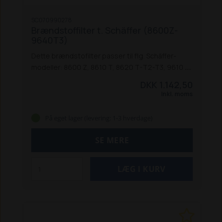
SC070990278
Brændstoffilter t. Schäffer (8600Z-
9640T3)
Dette brændstofilter passer til flg. Schäffer-
modeller: 8600 Z, 8610 T, 8620 T-T2-T3, 9610 T,
9630 T og 9640 T-T2-T3.
DKK 1.142,50
Inkl. moms
På eget lager (levering: 1-3 hverdage)
SE MERE