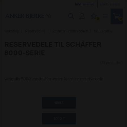
Inkl. moms
Ekskl. moms
0
0
Webshop
Reservedele
Schäffer - reservedele
8000-serie
RESERVEDELE TIL SCHÄFFER
8000-SERIE
(29 produkter)
Vælg din 8000-model herunder for at se reservedele.
8082
8090 T