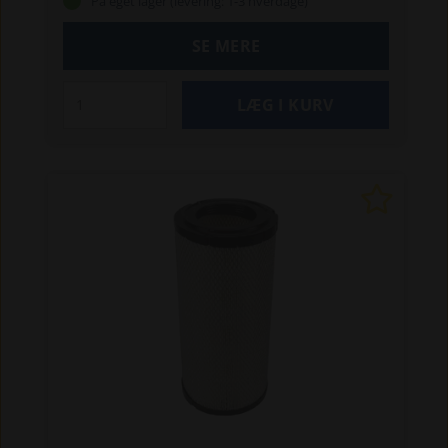
På eget lager (levering: 1-3 hverdage)
SE MERE