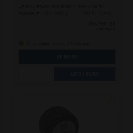
Dette hydraulikfilter passer til flere Schäffer-
modeller ml. 450 - 9100 Z:
450 T / TS
460
T
470 T
550 T / TS
570 T
670 T
690 T
870 T
DKK 991,25
(V3300-T efter 8-2000)
870 TS
870 TD
870 TDS
Inkl. moms
900 T
930 T
5050 Z / ZS
5058 Z
5058 ZS
5060 ZL
5070 Z
5090 Z
8082
8100
8100 D
8110
9110 Z
På eget lager (levering: 1-3 hverdage)
SE MERE