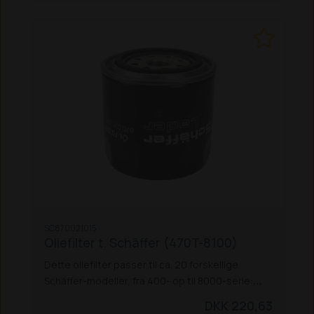
kunne sendes forsvarligt. Lægger du denne vare
i kurven, kan du derfor kun vælge pallefragt (kr.
150,- + moms) eller Afhentning (0 kr.), når du
afgiver ordren. Pallefragtens pris gælder også
selvom batteriets pris evt. overstiger kr. 1.000,-.
SC870021015
Oliefilter t. Schäffer (470T-8100)
Dette oliefilter passer til ca. 20 forskellige
Schäffer-modeller, fra 400- op til 8000-serie:
470 T
670 T
690 T
860
870 T (V330-T før og
DKK 220,63
efter 2000)
870 TS
4580 T
5058 ZS
5060 ZL