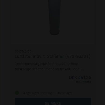
SC873021004
Luftfilter indv. t. Schäffer (470-9330T)
Dette indvendige luftfilter passer til flere
forskellige Schäffer modeller fra 400- op til
9000-serie:
470 T
570 T
670 T
690 T
870
DKK 441,25
T (V3300-T ef. 8-2000)
870 TS
870 TD
870 TDS
Inkl. moms
900 T
930 T
5058 ZS
5060 ZL
5070 Z
5090 Z
5370 Z
5390 Z
6370 T
6390 T
8082
8090 T
8100
På eget lager (levering: 1-3 hverdage)
/ 8100 D
8110
9100 Z
9300 Z
9330 T / 9330 Z
SE MERE