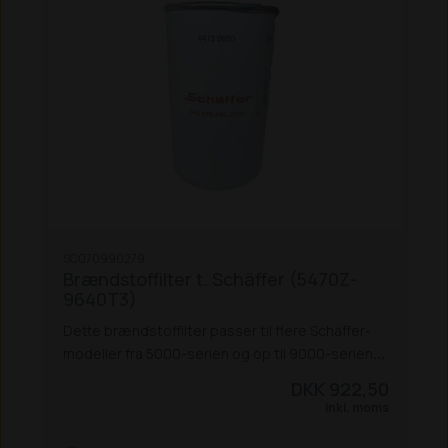
SC070990279
Brændstoffilter t. Schäffer (5470Z-
9640T3)
Dette brændstoffilter passer til flere Schäffer-
modeller fra 5000-serien og op til 9000-serien:
5470 Z
5680 T / 5680 Z
6680 T / 6880 Z
6680 T
DKK 922,50
(St 5) / 6680 (St 5)
8600 Z
8610 T
8620 T / T-2 /
Inkl. moms
T-3
9610 T
9630 T
9640 T / T-2 / T-3
Nordic 75