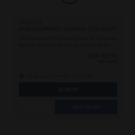
SC870021016
Brændstoffilter t. Schäffer (470-8100)
Dette brændstoffilter passer til ca. 20 forskellige
Schäffer-modeller, fra 400- op til 8000-serien:
470 T
570 T
670 T
690 T
860
870 T (V3300-T
DKK 397,50
før og efter 2000)
870 TS
4580 T
5058 ZS
5060
Inkl. moms
ZL
5070 Z
5090 Z
5370 Z
5390 Z
6370 T
6390 T
8082
8090 T
8100
På eget lager (levering: 1-3 hverdage)
SE MERE