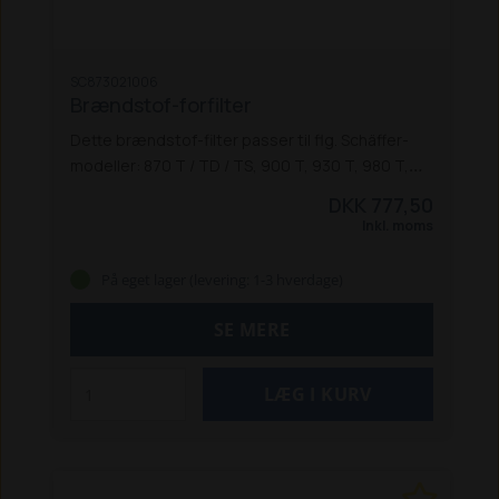
SC873021006
Brændstof-forfilter
Dette brændstof-filter passer til flg. Schäffer-
modeller: 870 T / TD / TS, 900 T, 930 T, 980 T,
8100 D, 8110 og 9110 Z.
DKK 777,50
Inkl. moms
På eget lager (levering: 1-3 hverdage)
SE MERE