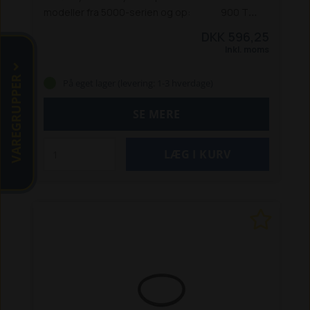
modeller fra 5000-serien og op:
900 T
930 T
5470 Z
5650 Z
5680 T / 5680 Z
6680 T /
DKK 596,25
6680 Z
6680 T (St 5) / 6680 Z (St 5)
8090 T
Inkl. moms
8600 Z
8610 T
9100 Z
9300 Z
9310 T
9330 T /
9330 Z
9510 T
9530 T
9610 T
9630 T
VAREGRUPPER
På eget lager (levering: 1-3 hverdage)
SE MERE