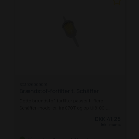
SC3026009001
Brændstof-forfilter t. Schäffer
Dette brændstof-forfilter passer til flere
Schäffer-modeller, fra 870T og op til 8100:
870 T (V3300-T ef. 8-2000)
870 TS
2020
2021
DKK 41,25
3026
3033 S / SV
3036 / 3036 S
3038
3045
3046
Inkl. moms
3050 / 3050 S
3150 / 3150 S
4042
4048 / 4048 S
4050
4160
8082
8090 T
8100