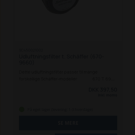
SC450021002
Udluftningsfilter t. Schäffer (670-
9660)
Dette udluftningsfilter passer til mange
forskellige Schäffer-modeller:
670 T
690
T
870 T (V330-T ef. 8-2000)
870 TS
870 TD
870
DKK 397,50
TDS
900 T
930 T
980 T
2020
2021
2202
2024
Inkl. moms
2024 SLT
2026
2026 S
2028
2030
2030 S
2032
2033
2034
2336
2345
2428
2430
2434
2436
På eget lager (levering: 1-3 hverdage)
2445
2628
2630
3026
3033 S
3033 SV
3036 /
3036 S
3038
3045
3046
3050 / 3050 S
3150 /
SE MERE
3150 S
3345
3350
3450
3460
3545
3550 T / SLT
3630
3650 T / SLT
3650 / 3650 T / 3650 SLT