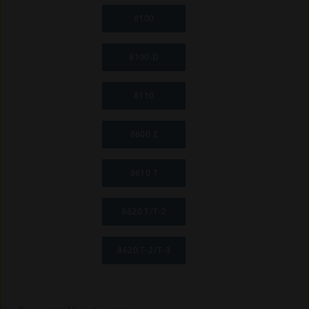
8100
8100-D
8110
8600 Z
8610 T
8620 T/T-2
8620 T-2/T-3