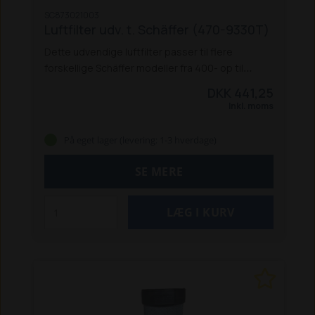
SC873021003
Luftfilter udv. t. Schäffer (470-9330T)
Dette udvendige luftfilter passer til flere
forskellige Schäffer modeller fra 400- op til
9000-serie:
470 T
570 T
670 T
690 T
870
DKK 441,25
T (V3300-T ef. 8-2000)
870 TS
870 TD
870 TDS
Inkl. moms
900 T
930 T
5058 ZS
5060 ZL
5070 Z
5090 Z
5370 Z
5390 Z
6370 T
6390 T
8082
8090 T
8100
På eget lager (levering: 1-3 hverdage)
/ 8100 D
8110
9100 Z
9300 Z
9330 T / 9330 Z
9310 T
SE MERE