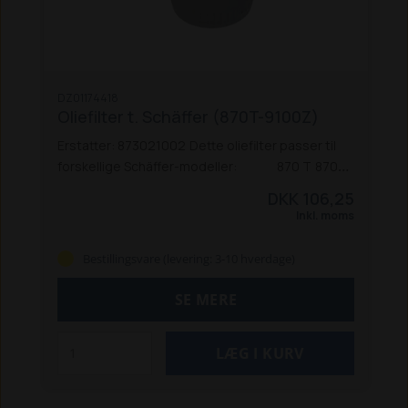
DZ01174418
Oliefilter t. Schäffer (870T-9100Z)
Erstatter: 873021002
Dette oliefilter passer til
forskellige Schäffer-modeller:
870 T
870
TD
870 TDS
900 T
930 T
8100 D
8110
9100 Z
DKK 106,25
Inkl. moms
Bestillingsvare (levering: 3-10 hverdage)
SE MERE