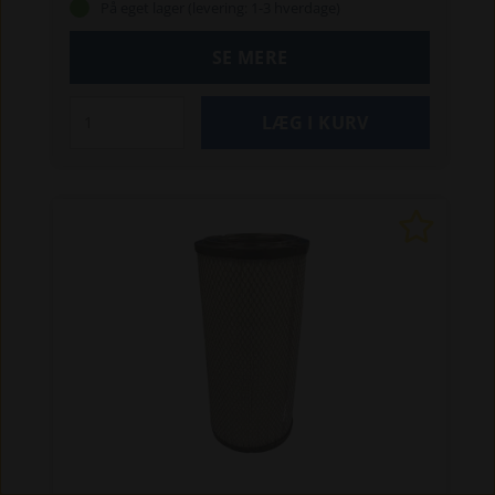
På eget lager (levering: 1-3 hverdage)
SE MERE