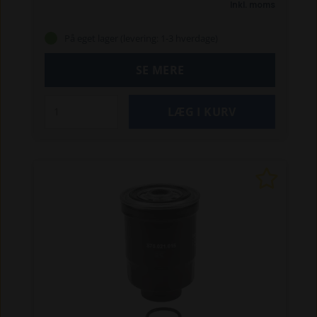
Inkl. moms
5070 Z
5090 Z
5370 Z
5390 Z
6370 T
6390 T
8082
8090 T
8100
På eget lager (levering: 1-3 hverdage)
SE MERE