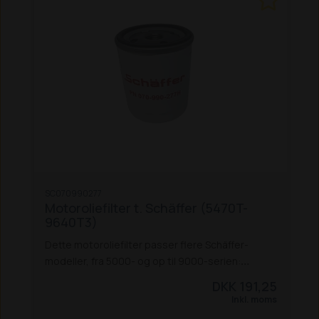
SC070990277
Motoroliefilter t. Schäffer (5470T-
9640T3)
Dette motoroliefilter passer flere Schäffer-
modeller, fra 5000- og op til 9000-serien:
5470 Z
5680 T / 5680 Z
6680 T / 6680 Z
6680 T
DKK 191,25
(St 5) / 6680 Z (st 5)
8600 Z
8610 T
8620 T / T-2
Inkl. moms
/ T-3
9640 T-2 / T-3
Nordic 75