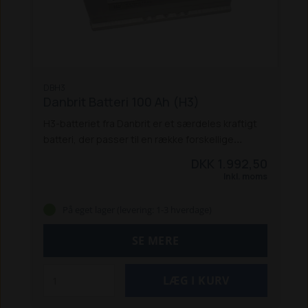
DBH3
Danbrit Batteri 100 Ah (H3)
H3-batteriet fra Danbrit er et særdeles kraftigt
batteri, der passer til en række forskellige
maskiner, bl.a. flere af Schäffer's modeller og
DKK 1.992,50
New Hollands traktorer og mejetærskere.
Str.
Inkl. moms
mm. (LxBxH): 353x175x190
Schäffer:
470
T
670 T, 690 T
870 TD, 870 TDS
900 T, 930 T
På eget lager (levering: 1-3 hverdage)
2245 S
3450 S, 3450 SLT, 3460 S, 3550 T, 3550 T
SLT, 3650 T, 3650 T SLT
4560 T, 4580 T, 4670
SE MERE
5070 Z, 5090 Z, 5370 Z, 5390 Z, 5470 Z, 5650 T,
5680 T
8082, 8090 T
9100 Z, 9300 Z, 9330 Z,
9380 T, 9510 T, 9530 T
Bemærk:
Denne vare er
farligt gods, og skal sendes på en palle, for at