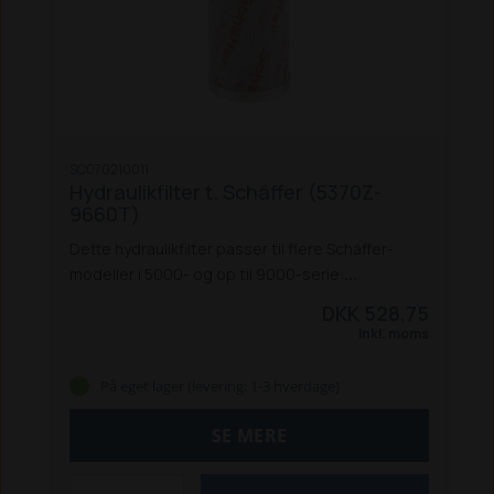
SC070210011
Hydraulikfilter t. Schäffer (5370Z-
9660T)
Dette hydraulikfilter passer til flere Schäffer-
modeller i 5000- og op til 9000-serie:
5370 Z
5390 Z
5470 Z
5680 T / 5680 Z
6370 T
DKK 528,75
6390 T
6680 T / 6680 Z
8090 T
8600 Z
8610 T
Inkl. moms
9300 Z
9310 T
9330 T / 9330 Z
9380 T
9510 T
9530 T
9610 T
9630 T
9660 T
På eget lager (levering: 1-3 hverdage)
SE MERE