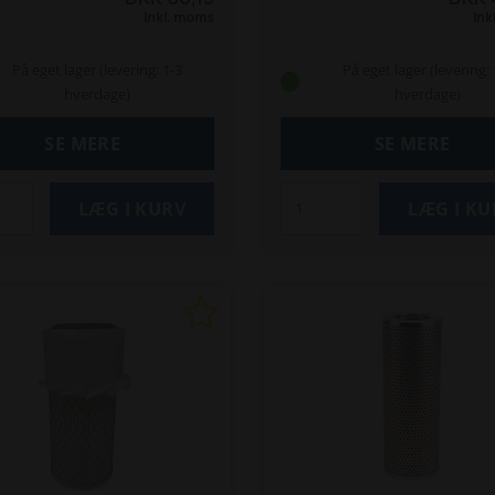
)
214
215
218
220 W
220
(850)
214
215
217
218
2
Inkl. moms
Ink
222
/ S
221
222
2020
2021
På eget lager (levering: 1-3
På eget lager (levering: 
hverdage)
hverdage)
SE MERE
SE MERE