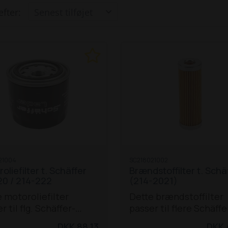
efter:
21004
SC218021002
oliefilter t. Schäffer
Brændstoffilter t. Schä
20 / 214-222
(214-2021)
 motoroliefilter
Dette brændstoffilter
r til flg. Schäffer-
passer til flere Schäffe
ller:
D15
D20
modeller:
D15
D2
DKK 88,13
DKK 