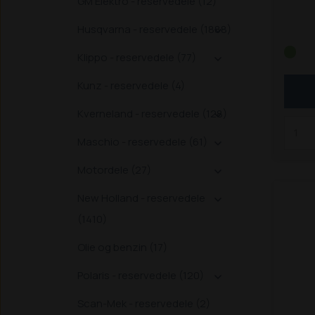
GM Elektro - reservedele (12)
(850
S
221
Husqvarna - reservedele (1888)

Klippo - reservedele (77)

Kunz - reservedele (4)
Kverneland - reservedele (128)

Maschio - reservedele (61)

Motordele (27)

New Holland - reservedele

(1410)
Olie og benzin (17)
Polaris - reservedele (120)

Scan-Mek - reservedele (2)