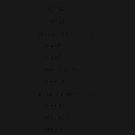
460 T (8)
470 T (8)
500-serie (33)

542 (7)
548 (8)
550 T / TS (11)
570 T (7)
6-1000 serie (151)

670 T (8)
690 T (8)
860 (12)