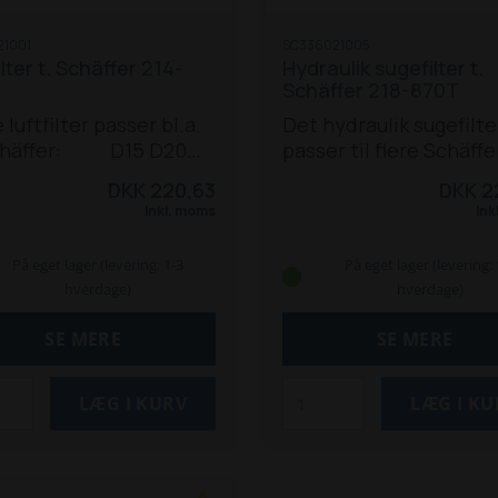
21001
SC336021005
ilter t. Schäffer 214-
Hydraulik sugefilter t.
Schäffer 218-870T
 luftfilter passer bl.a.
Det hydraulik sugefilte
chäffer:
D15
D20
passer til flere Schäffe
15
218
220 W / S
221
222
modeller og serier:
DKK 220,63
DKK 2
D20 (850)
D20 (1
Inkl. moms
Ink
D25 W
D40
D42
218
218
W
220 S
222
222 S
225
På eget lager (levering: 1-3
På eget lager (levering: 
326
326 S
330
331
332
3
hverdage)
hverdage)
336 S
338
345 S
440
44
S
448 S
542
548
550 T
SE MERE
SE MERE
TS
860
860 S
870 T