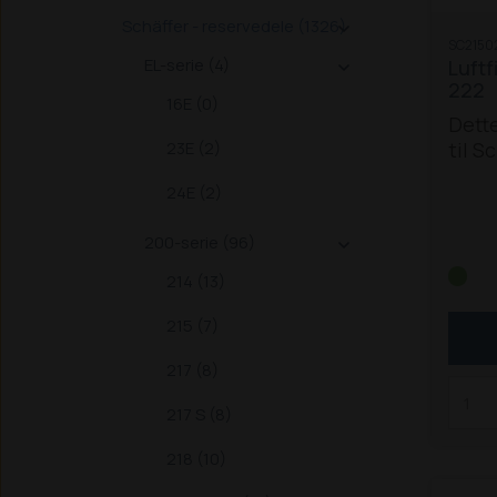
Schäffer - reservedele (1326)

SC2150
EL-serie (4)
Luftf

222
16E (0)
Dette
23E (2)
til S
214
2
24E (2)
200-serie (96)

214 (13)
215 (7)
217 (8)
217 S (8)
218 (10)