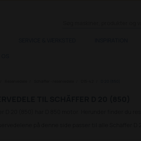
SERVICE & VÆRKSTED
INSPIRATION
 OS
Reservedele
Schäffer - reservedele
D15-42
D 20 (850)
RVEDELE TIL SCHÄFFER D 20 (850)
er D 20 (850) har D 850 motor. Herunder finder du res
servedelene på denne side passer til alle Schäffer D