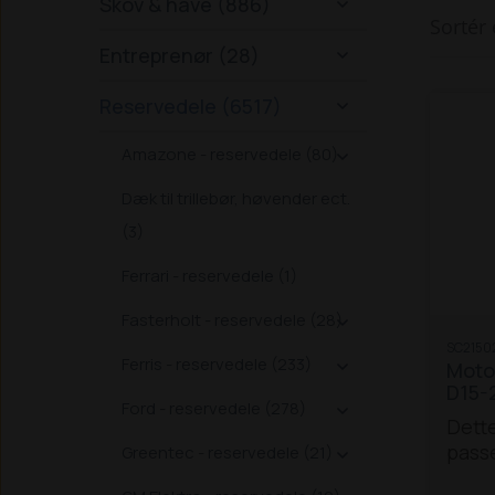
Skov & have (886)

Sortér 
Entreprenør (28)

Reservedele (6517)

Amazone - reservedele (80)

Dæk til trillebør, høvender ect.
(3)
Ferrari - reservedele (1)
Fasterholt - reservedele (28)

SC2150
Ferris - reservedele (233)
Motor

D15-
Ford - reservedele (278)

Dette
passe
Greentec - reservedele (21)

mode