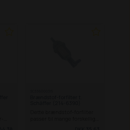
SC336000315
ffer
Brændstof-forfilter t.
Schäffer (214-6390)
Dette brændstof-forfilter
r-
passer til mange forskellige
0
Schäffer-modeller:
44,38
DKK 35,63