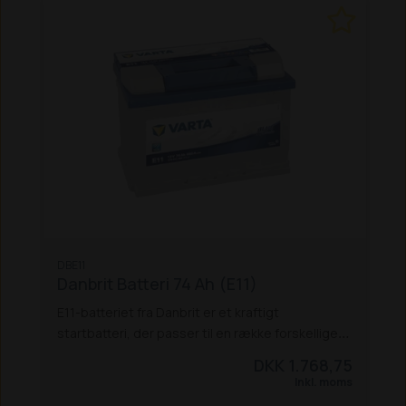
DBE11
Danbrit Batteri 74 Ah (E11)
E11-batteriet fra Danbrit er et kraftigt
startbatteri, der passer til en række forskellige
maskiner, bl.a. flere Schäffer-modeller:
DKK 1.768,75
Schäffer 326, 332, 336 (S), 338, 345 S
Schäffer
Inkl. moms
442, 448 S, 450 T, 450 TS,
Schäffer 548, 550T,