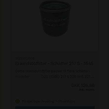
SC225021008
Brændstoffilter - Schäffer 217 S - 3545
Dette brændstoffilter passer til flere Schäffer-
modeller:
D20 (1005)
217 S
220 W/S
221 S
222 S
225
326
336 S
338
345 S
2022
2024
DKK 126,88
2024 SLT
2026
2028
2428
2628
2030
2032
Inkl. moms
2336
2345
2436
2445
3345
3026
3033 S
3036 S
3045
3046
3545
På eget lager (levering: 1-3 hverdage)