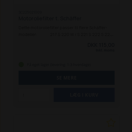
SC225021009
Motoroliefilter t. Schäffer
Dette motoroliefilter passer til flere Schäffer-
modeller:
217 S
220 W / S
221 S
222 S
225
326
336 S
338
345 S
2022
2024
2024 SLT
2026
DKK 115,00
2028
2030
2032
2336
2345
2428
2436
2445
Inkl. moms
2628
3026
3033 S
3036 S
3045
3046
3345
3545
D20 (1005)
På eget lager (levering: 1-3 hverdage)
SE MERE