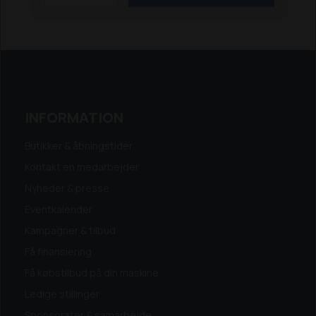
/ 4350 Z
4360 Z
4460
4560 T
4670
5050 Z /
5050 ZS
5058 Z / 5058 ZS
5060 ZL
5070 Z
5090
Z
5370 Z
5390 Z
5470 Z
5680 T / 5680 Z
6370 T
6390 T
6680 T / 6680 Z
8082
8090 T
8100 /
8100 D
8110
8600 Z
8610 T
9100 Z
9300 Z
9310
T
9330 T / 9330 Z
9380 T
9510 T
9530 T
9610 T
9630 T
9660 T
INFORMATION
Butikker & åbningstider
Kontakt en medarbejder
Nyheder & presse
Eventkalender
Kampagner & tilbud
Få finansiering
Få købstilbud på din maskine
Ledige stillinger
Sponsorater & samarbejde