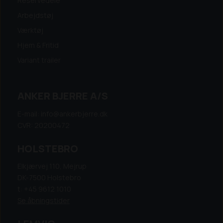
Reservedele
Arbejdstøj
Værktøj
Hjem & Fritid
Variant trailer
ANKER BJERRE A/S
E-mail: info@ankerbjerre.dk
CVR: 20200472
HOLSTEBRO
Elkjærvej 110, Mejrup
DK-7500 Holstebro
t: +45 9612 1010
Se åbningstider