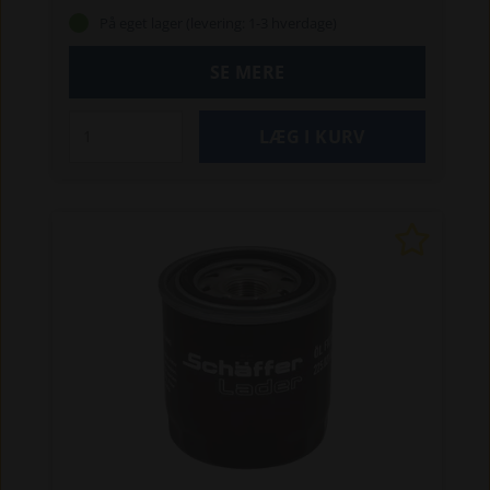
550TS
Schäffer 2026 S, 2030 S, 2033, 2033 S,
På eget lager (levering: 1-3 hverdage)
2034, 2045, 2336, 2336 SLT, 2345, 2345 SLT,
2434, 2436, 2445, 2445 S, 2630, 2630 SLT
SE MERE
Schäffer 3026, 3033 (S), 3038, 3046, 3050, 3150,
3345, 3350, 3360, 3450 S, 3460 S, 3550 T, 3630,
3650 T,
Schäffer 4042, 4048 S, 4050 Z, 4050 ZS,
4160, 4250, 4260, 4350 Z, 4360 Z
Schäffer 5050
Z, 5058, 5058 ZS
Str. mm. (LxBxH): 278x175x190
Bemærk:
Denne vare er farligt gods, og skal
sendes på en palle, for at kunne sendes
forsvarligt. Lægger du denne vare i kurven, kan
du derfor kun vælge pallefragt (kr. 150,- + moms)
eller Afhentning (0 kr.), når du afgiver ordren.
Pallefragtens pris gælder også selvom
batteriets pris evt. overstiger kr. 1.000,-.
Pallefragt til øer kan være dyrere.