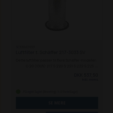
SC336021001
Luftfilter t. Schäffer 217-3033 SV
Dette luftfilter passer til flere Schäffer-modeller:
D 20 (1005)
217 S
220 S
221 S
222 S
225
325
326 / 326 S
330
331
332
336 / 336 S
338
345 S
DKK 537,50
440
2022
2026
2026 S (Pro 33)
2026 S (Nordic
Inkl. moms
35)
2030 S (Nordic 35 S)
2033
2033S (Nordic 38)
3033 S (Pro 45)
3033 S (Comfort 45)
3033 SV
På eget lager (levering: 1-3 hverdage)
SE MERE