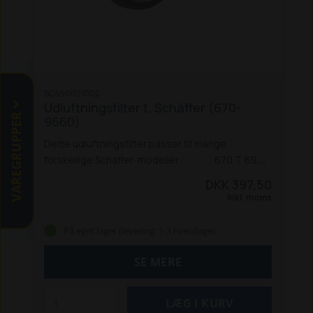
SC450021002
Udluftningsfilter t. Schäffer (670-
VAREGRUPPER
9660)
Dette udluftningsfilter passer til mange
forskellige Schäffer-modeller:
670 T
690
T
870 T (V330-T ef. 8-2000)
870 TS
870 TD
870
DKK 397,50
TDS
900 T
930 T
980 T
2020
2021
2202
2024
Inkl. moms
2024 SLT
2026
2026 S
2028
2030
2030 S
2032
2033
2034
2336
2345
2428
2430
2434
2436
På eget lager (levering: 1-3 hverdage)
2445
2628
2630
3026
3033 S
3033 SV
3036 /
3036 S
3038
3045
3046
3050 / 3050 S
3150 /
SE MERE
3150 S
3345
3350
3450
3460
3545
3550 T / SLT
3630
3650 T / SLT
3650 / 3650 T / 3650 SLT
4042
4048 / 4048 S
4050
4160
4250
4260
4350