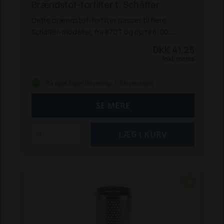
Brændstof-forfilter t. Schäffer
Dette brændstof-forfilter passer til flere
Schäffer-modeller, fra 870T og op til 8100:
870 T (V3300-T ef. 8-2000)
870 TS
2020
2021
DKK 41,25
3026
3033 S / SV
3036 / 3036 S
3038
3045
3046
Inkl. moms
3050 / 3050 S
3150 / 3150 S
4042
4048 / 4048 S
4050
4160
8082
8090 T
8100
På eget lager (levering: 1-3 hverdage)
SE MERE