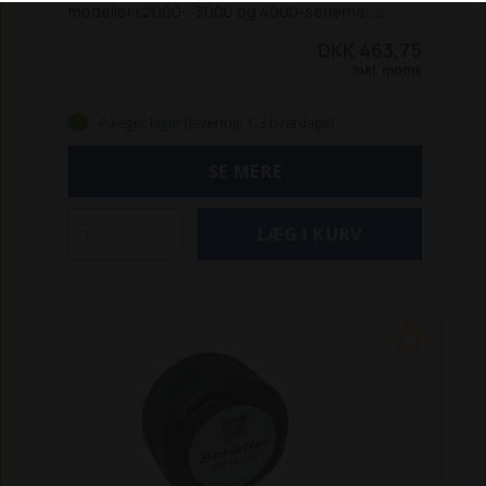
modeller i 2000-, 3000 og 4000-serierne:
2026 / 2026 S
2030 S
2033
3026
3033 S / 3033
DKK 463,75
SV
3036 / 3036 S
3038
3045
3046
3050 / 3050 S
Inkl. moms
3150 / 3150 S
4042
4048 / 4048 S
4050
4160
På eget lager (levering: 1-3 hverdage)
SE MERE