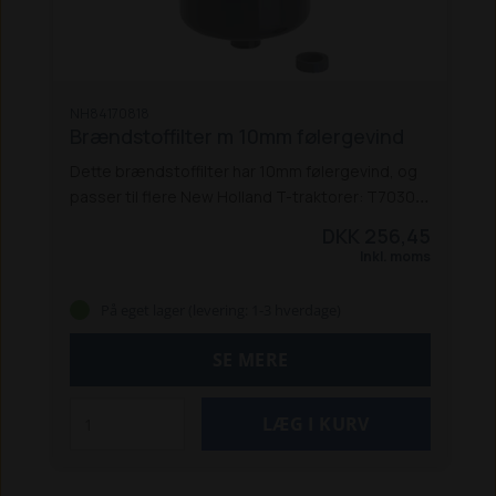
NH84170818
Brændstoffilter m 10mm følergevind
Dette brændstoffilter har 10mm følergevind, og
passer til flere New Holland T-traktorer: T7030,
T7040, T7050 og T7060 - både AC og PC.
DKK 256,45
Passer også til TSA-serien:
TS 100A / TS
Inkl. moms
115A / TS 125A / TS 135A
TS 110A Delta
På eget lager (levering: 1-3 hverdage)
SE MERE