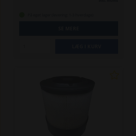
Inkl. moms
T7030 / 7040 / 7050 / 7060 / 7070 AC
T7.170 /
T7.210 PC 2011-16
T7.170 / T7.210 AC 2011-16
På eget lager (levering: 1-3 hverdage)
T7.220 / T7.250 / T7.260 / T7.270 AC
T7.220 /
T7.250 / T7.260 PC 2011-16
Hjullæssere /
SE MERE
gummigeder:
W110D
W130
W130D
W170
W170D
Rendegravere:
B115