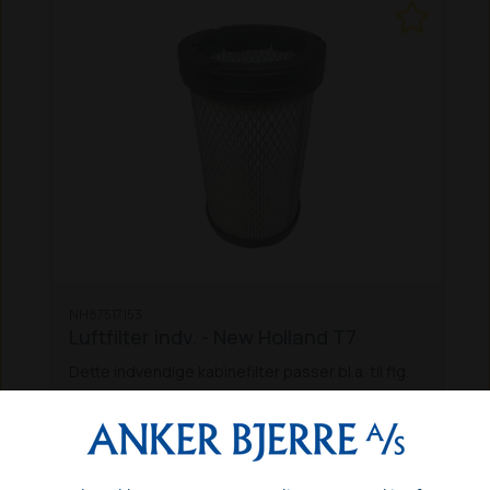
NH87517153
Luftfilter indv. - New Holland T7
Dette indvendige kabinefilter passer bl.a. til flg.
New Holland T7-modeller:
T7030, 7040,
7050, 7060, 7070 AC
T7030, 7040, 7050, 7060
DKK 657,91
PC
T7.220, T7.250, T7.260 PC 201
T7.220,
Inkl. moms
T7.250, T7.260 AC