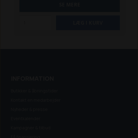
T7.220| T7.250| T7.260 PC 201
T7.220 | T7.250 |
SE MERE
T7.260 | T7.270 AC
Passer også til flere T5000
og T6000-modeller.
Ford-traktorer:
4635
/ 4835 / 5635 / 6635 / 7635
INFORMATION
Butikker & åbningstider
Kontakt en medarbejder
Nyheder & presse
Eventkalender
Kampagner & tilbud
Få finansiering