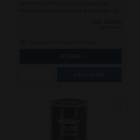
Dette motoroliefilter passer til mange New
Holland traktorer, hjullæssere, gummigeder og
rendegravere:
Traktorer:
TL 70 A / 80 A /
DKK 267,64
90 A / 100 A
TS 100 A / TS 115 A / TS 125 A / TS 135
Inkl. moms
A
T7030 / 7040 / 7050 / 7060 PC
T7030 / 7040 /
7050 / 7060 / 7070 AC
T7.170 / T7.210 PC 2011-16
På eget lager (levering: 1-3 hverdage)
T7.170 / T7.210 AC 2011-16
T7.220 / T7.250 /
T7.260 PC - 2011-16
T7.220 / T7.250 / T7.260 /
SE MERE
T7.270 AC - 2011-16
Hjullæssere / gummigeder
W110D
W130
W130D
W170
W170D
Rendegraver
LB115 (fra juni 2005 og frem)
B115