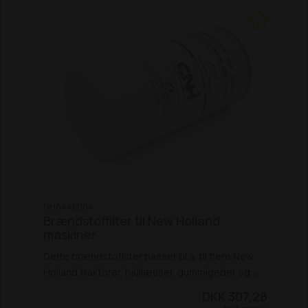
NH84412164
Brændstoffilter til New Holland
maskiner
Dette brændstoffilter passer bl.a. til flere New
Holland traktorer, hjullæsser, gummigeder og
rendegravere:
Traktorer:
TS 100A / 115A /
DKK 307,28
125A / 135A
T7030 / 7040 / 7050 / 7060 PC