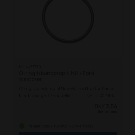
NH14457780
O-ring t/bundprop t. NH / Ford
traktorer
O-ring t/bundprop til New Holland traktor. Passer
bl.a. til mange T7-modeller:
NH TL 70 / 80 /
90 / 100
NH TL 70A / 80A / 90A / 100A
NH TM 120
DKK 3,54
/ 130 / 135 / 140 / 150 / 155 / 165 / 175 / 190
NH TS
Inkl. moms
100A / 115A / 125A / 135A
NH TS 115A Delta
NH
T7030 | 7040 | 7050 | 7060 PC
NH T7.170 | T7.210
På eget lager (levering: 1-3 hverdage)
PC 2011-16
NH T7.170 | T7.210 AC 2011-16
NH