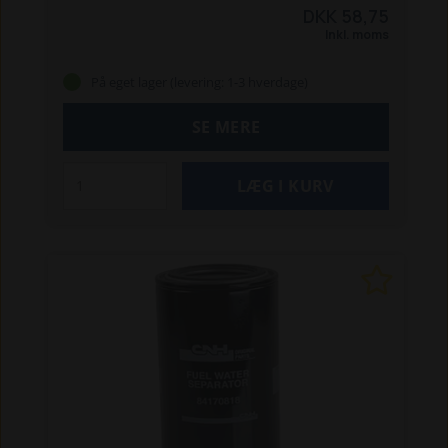
TM 120 / 130 / 140 / 155 / 175 / 190
T7030 / 7040 /
DKK 58,75
7050 / 7060 / 7070 AC
T7030 / 7040 / 7050 /
Inkl. moms
7060 PC
T7.170 / T7.210 AC 2011-16
T7.170 /
T7.210 PC 2011-16
T7.220 / T7.250 / T7.260 /
På eget lager (levering: 1-3 hverdage)
T7.270 AC
T7.220 / T7.250 / T7.260 PC 2011-16.
SE MERE