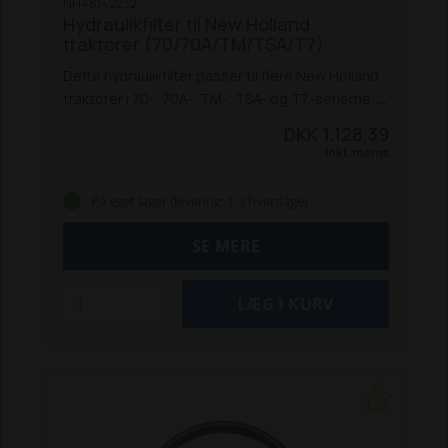
NH48142232
Hydraulikfilter til New Holland
traktorer (70/70A/TM/TSA/T7)
Dette hydraulikfilter passer til flere New Holland
traktorer i 70-, 70A-, TM-, TSA- og T7-serierne:
8670 / 8770 / 8870 / 8970 *
8670A / 8770A /
DKK 1.128,39
8870A / 8970A
TM 120 / 130 / 140 / 155 / 175 / 190
Inkl. moms
TS 100A / 115A / 125A / 135A
TS 110A Delta / 115A
Delta / 130A Delta
T7.220 / T7.250 / T7.260
På eget lager (levering: 1-3 hverdage)
Power Command
T7030 / 7040 / 7050 / 7060
Power Command
* Passer også til Ford-
SE MERE
modellerne
Passer også til flere T6000-
modeller.