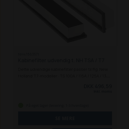
NH47863571
Kabinefilter udvendig t. NH TSA / T7
Dette udvendige kabinefilter passer til flg. New
Holland T7-modeller:
TS 100A / 115A / 125A / 135A
TS 110A Delta / 115A Delta / 130A Delta
DKK 496,59
T7030, 7040, 7050, 7060, 7070 AC
Inkl. moms
T7030, 7040, 7050, 7060 PC
T7.170, T7.210 AC 2011-16
På eget lager (levering: 1-3 hverdage)
T7.170, T7.210 PC 2011-16
T7.220, T7.250, T7.260 PC 201
SE MERE
T7.220, T7.250, T7.260 AC