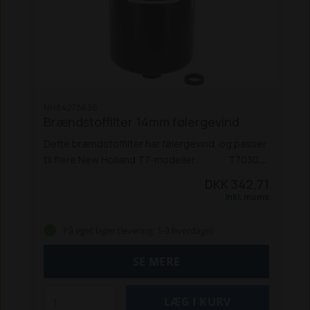
NH84278636
Brændstoffilter 14mm følergevind
Dette brændstoffilter har følergevind, og passer
til flere New Holland T7-modeller:
T7030 /
7040 / 7050 / 7060 / 7070 AC
T7.170 / T7.210 PC
DKK 342,71
2011-16
T7.170 / T7.210 AC 2011-16
T7.220 /
Inkl. moms
T7.250 / T7.260 / T7.270 AC
T7.220 / T7.250 /
T7.260 PC 2011-16
På eget lager (levering: 1-3 hverdage)
SE MERE