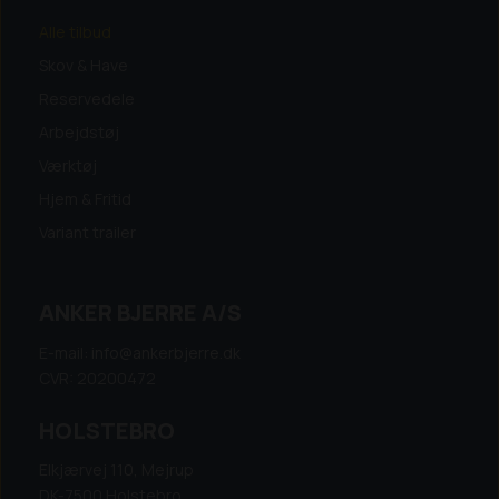
Alle tilbud
Skov & Have
Reservedele
Arbejdstøj
Værktøj
Hjem & Fritid
Variant trailer
ANKER BJERRE A/S
E-mail: info@ankerbjerre.dk
CVR: 20200472
HOLSTEBRO
Elkjærvej 110, Mejrup
DK-7500 Holstebro