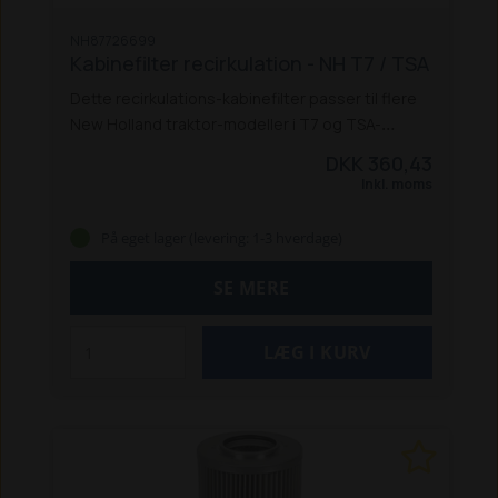
NH87726699
Kabinefilter recirkulation - NH T7 / TSA
Dette recirkulations-kabinefilter passer til flere
New Holland traktor-modeller i T7 og TSA-
serierne:
TS 100A / 115A / 125A / 135A
TS
DKK 360,43
110A Delta / 115A Delta / 130A Delta
7030 / 7040 /
Inkl. moms
7050 / 7060 PC
7030 / 7040 / 7050 / 7060 AC
T7.170 / T7.210 AC 2011-16
T7.170 / T7.210 PC
På eget lager (levering: 1-3 hverdage)
2011-16
T7.220 / T7.250 / T7.260 PC 2011-16
T7.220 / T7.250 / T7.260 / T7.270 AC 2011-16
SE MERE