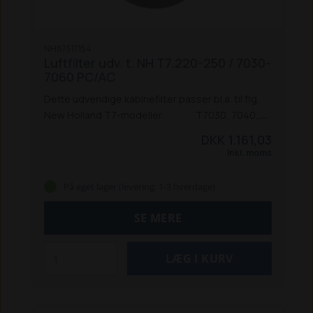
NH87517154
Luftfilter udv. t. NH T7.220-250 / 7030-
7060 PC/AC
Dette udvendige kabinefilter passer bl.a. til flg.
New Holland T7-modeller:
T7030, 7040,
7050, 7060, 7070 AC
T7030, 7040, 7050, 7060
DKK 1.161,03
PC
T7.220, T7.250, T7.260 PC 201
T7.220,
Inkl. moms
T7.250, T7.260 AC
På eget lager (levering: 1-3 hverdage)
SE MERE