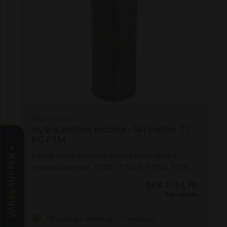
NH84476646
Hydraulikfilter indsats - NH traktor T7
PC / TM
Denne hydraulikfilter indsats passer til New
VAREGRUPPER
Holland traktorer: T7030, T7040, T7050, T7060,
samt TM 120, 130, 140, 155, 175 og 190.
DKK 1.151,70
Inkl. moms
På eget lager (levering: 1-3 hverdage)