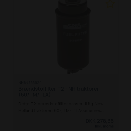
NH84565924
Brændstoffilter T2 - NH traktorer
(60/TM/TLA)
Dette T2-brændstoffilter passer til flg. New
Holland traktorer i 60-, TM-, TLA-serierne:
8160 / 8260 / 8360 / 8560 *
TM 110 / 115 / 120 /
DKK 278,36
125 / 130 / 135 / 140 / 150 / 155 / 165 / 175 / 190
TL
Inkl. moms
70A / 80A / 90A / 100A
* Passer også til disse