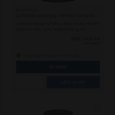
NH87394880
Luftfilter udvendig - NH 60/TM-serie
Dette indvendige luftfilter passer til New Holland
traktorer: 8160, 8260, 8360, 8560 og TM-
modellerne: 120, 125, 130, 135, 140, 150, 155, 165,
DKK 1.002,49
175 og 190.
Passer også til Fiat M100, M115, M135
Inkl. moms
og M160, samt tilsvarende Ford-modeller.
Erstatter: 87569540, 82008606, 82034439, 82034440, 
På eget lager (levering: 1-3 hverdage)
SE MERE