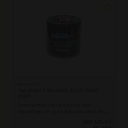
NH47450682
Vandfilter t. NH 5640-8340 / 8160-
8560
Dette vandfilter passer bl.a. til flg. New
Holland traktorer og rendegravere: 5640, 6640,
7740, 7840, 8240 og 8340, samt 8160, 8260,
DKK 405,66
8360, 8560, 655D og 675D.
Passer også til
Inkl. moms