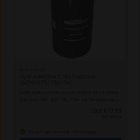
NH84248043
Hydraulikfilter t. NH traktorer
(40/60/TS/TSA/TM)
Dette hydraulikfilter passer til flere New Holland
traktorer i 40-, 60-, TS-, TSA- og TM-serierne:
5640 / 6640 / 7740 / 7840 / 8240 / 8340 *
8160 /
DKK 677,50
8260 / 8360 / 8560 *
TS 90 / 100 / 115
TS 100A /
Inkl. moms
115A / 125A / 135A
TS 100A Delta / TS 115A Delta
TM 125 / 135 / 150 / 165
TM 120 / 130 / 140 / 155
*
På eget lager (levering: 1-3 hverdage)
Passer også til Ford-modellerne.