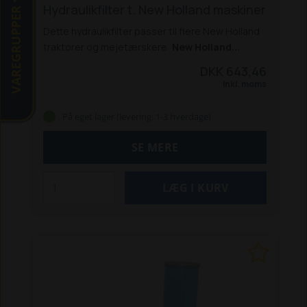
Hydraulikfilter t. New Holland maskiner
VAREGRUPPER
Dette hydraulikfilter passer til flere New Holland
traktorer og mejetærskere.
New Holland
traktorer:
5640 / 6640 / 7740 / 8240 /
DKK 643,46
8340 *
8160 / 8260 / 8360 / 8560 *
8670 / 8770 /
Inkl. moms
8870 / 8970 *
TS 80 / 90 / 100 / 115
TS 100A / 115A
/ 125A / 135A
TM 115 / 120 / 125 / 130 / 135 / 140 /
På eget lager (levering: 1-3 hverdage)
150 / 155 / 165
TG 210 / 230 / 255 / 285
T 8010 /
8020 / 8030 / 8040 / 8050
T7.170 / T7.210 PC
SE MERE
2011-16
T7.220 / T7.250 / T7.260 PC 2011-16
*
Passer også til Ford-modellerne
New Holland
mejetærskere:
TX62, TX64, TX65, TX68
CX 860, CX 880