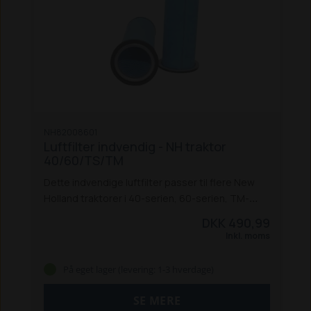
NH82008601
Luftfilter indvendig - NH traktor
40/60/TS/TM
Dette indvendige luftfilter passer til flere New
Holland traktorer i 40-serien, 60-serien, TM-
serien og TS-serien:
5640 / 6640 / 7740 /
DKK 490,99
7840 / 8240 **
8160 / 8260 / 8360 / 8560 **
TS
Inkl. moms
80 / 90 / 100 / 115
TM 115 / 125 / 135 / 150 / 165
**
Både New Holland og Ford
Passer også til Ford
På eget lager (levering: 1-3 hverdage)
100-serie og Fiat M100 / M115.
SE MERE