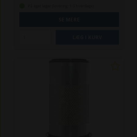
8670A / 8770A / 8870A / 8970A
TM 120 / 130 / 140
På eget lager (levering: 1-3 hverdage)
TS 80 / 90 / 100 / 110
Ford-traktorer:
4830 / 8630 / 8730 / 8830
5640 / 6640 / 7740 /
SE MERE
7840 / 8240 / 8340
8160 / 8260 / 8360 / 8560
8670 / 8770 / 8870 / 8970
TW 10 / 15 / 20 / 25 / 30
/35
New Holland-rendegravere:
655 D /
675 D