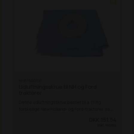
NH87800918
Udluftningsskrue til NH og Ford
traktorer
Denne udluftningsskrue passer bl.a. til flg.
forskellige New Holland- og Ford-traktorer, samt
rendegravere:
New Holland-traktorer:
DKK 151,54
5640 / 6640 / 7740 / 7840 / 8240 / 8340
8160 /
Inkl. moms
8260 / 8360 / 8560
8670 / 8770 / 8870 / 8970