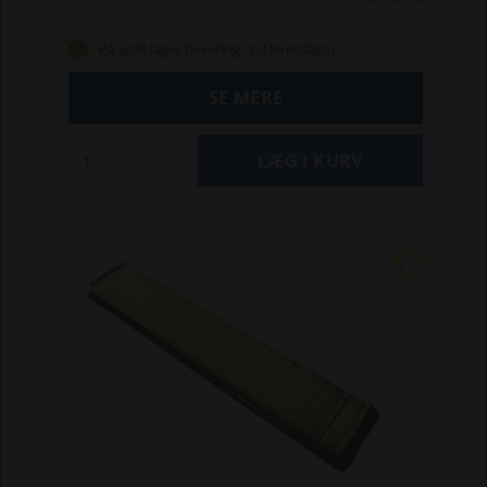
tilsvarende Ford-modeller.
Passer også til New
Holland 655D og 675D rendegravere.
På eget lager (levering: 1-3 hverdage)
SE MERE