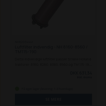
NH82034441
Luftfilter indvendig - NH 8160-8560 /
TM115-190
Dette indvendige luftfilter passer til New Holland
traktorer: 8160, 8260, 8360, 8560 og TM 115-190.
Passer også til Ford 60-serien.
Erstatter:
DKK 631,34
NH82008607, NH82034442, NH84260664
Inkl. moms
På eget lager (levering: 1-3 hverdage)
SE MERE