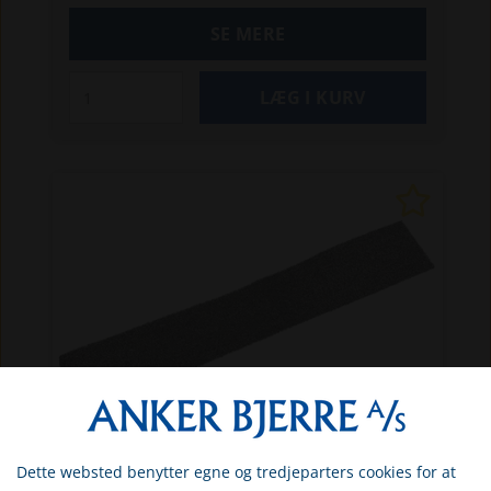
190
Filteret passer også til Ford 40- og 60-
SE MERE
serien.
Mejetærsker-modeller:
TX 30
TX
32
TX 34
TX 36
TX 62
TX 64
TX 65
TX 66
TX 68
Dette websted benytter egne og tredjeparters cookies for at
Vælg venligst om du er