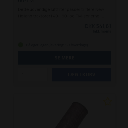
60-TM
Dette udvendige luftfilter passer til flere New
Holland traktorer i 40-, 60- og TM-serierne:
5640, 6640,7740,7840,8240 og 8340 *
8160 /
DKK 541,81
8260 *
TM 125 / 135 / 150 165
* Passer også til
Inkl. moms
Ford-modellerne
På eget lager (levering: 1-3 hverdage)
SE MERE