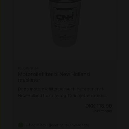
NH81879134
Motoroliefilter til New Holland
maskiner
Dette motoroliefilter passer til flere serier af
New Holland traktorer og TX-mejetærskere:
Traktor-modeller:
5640 / 6640 / 7740 /
DKK 118,90
7840 / 8240 / 8340
8160 / 8260 / 8360 / 8560
Inkl. moms
8670 / 8770 / 8870 / 8970
8670A / 8770A / 8870A
/ 8970A
TS 80 / 90 / 100 / 110 / 115 / 120
TM 125 /
På eget lager (levering: 1-3 hverdage)
135 / 150 / 165
TM 120 / 130 / 140 / 155
TM 175 /