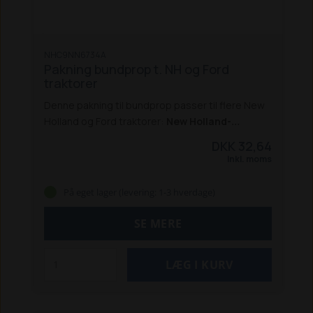
NHC9NN6734A
Pakning bundprop t. NH og Ford
traktorer
Denne pakning til bundprop passer til flere New
Holland og Ford traktorer:
New Holland-
traktorer:
5640 / 6640 / 7740 / 7840 /
DKK 32,64
8240 / 8340
8160 / 8260 / 8360 / 8560
8670 /
Inkl. moms
8770 / 8870 / 8970
8670A / 8770A / 8870A /
8970A
TM 120 / 130 / 135 / 140 / 150 / 165
TS 90 /
På eget lager (levering: 1-3 hverdage)
100 / 110 / 115
TS 100A / 115A / 125A / 135A
Ford-
traktorer:
5640 / 6640 / 7740 / 7840 /
SE MERE
8240 / 8340
8160 / 8260 / 8360 / 8560
8670 /
8770 / 8870 / 8970
TW 5 / 10 / 15 / 20 / 25 / 30 / 35