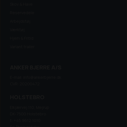
Skov & Have
Reservedele
Arbejdstøj
Værktøj
Hjem & Fritid
Variant trailer
ANKER BJERRE A/S
E-mail: info@ankerbjerre.dk
CVR: 20200472
HOLSTEBRO
Elkjærvej 110, Mejrup
DK-7500 Holstebro
t: +45 9612 1010
Se åbningstider