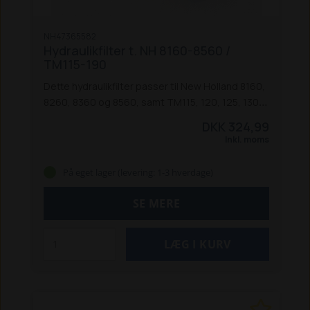
NH47365582
Hydraulikfilter t. NH 8160-8560 /
TM115-190
Dette hydraulikfilter passer til New Holland 8160,
8260, 8360 og 8560, samt TM115, 120, 125, 130,
135, 140, 150, 155, 165, 175 og 190 traktorer.
DKK 324,99
Inkl. moms
På eget lager (levering: 1-3 hverdage)
SE MERE