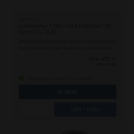
NH5196842
Kabinefilter t. NH / Ford traktorer (35-
40-60-TL-TLA)
Dette kabinefilter passer til flere New Holland og
Ford-traktorer. Se den fulde liste over modeller
her:
New Holland traktorer:
5640, 6640,
DKK 418,71
7740, 7840, 8240, 8340
8160, 8260, 8360, 8560
Inkl. moms
TL 70, TL 80, TL 90, TL 100
TL 70A, TL 80A, TL
90A, TL 100A
Ford traktorer:
4635,
På eget lager (levering: 1-3 hverdage)
4835, 5635, 6635, 7635
5640, 6640, 7740, 7840,
8240, 8340
8160, 8260, 8360, 8560
SE MERE