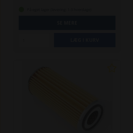
Ford-modeller
Erstatter: NH84559023,
På eget lager (levering: 1-3 hverdage)
NH2854796, NH2855756 NH84559024,
NH87803441, NH87840590
SE MERE