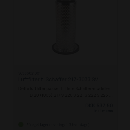
SC336021001
Luftfilter t. Schäffer 217-3033 SV
Dette luftfilter passer til flere Schäffer-modeller:
D 20 (1005)
217 S
220 S
221 S
222 S
225
325
326 / 326 S
330
331
332
336 / 336 S
338
345 S
DKK 537,50
440
2022
2026
2026 S (Pro 33)
2026 S (Nordic
Inkl. moms
35)
2030 S (Nordic 35 S)
2033
2033S (Nordic 38)
3033 S (Pro 45)
3033 S (Comfort 45)
3033 SV
På eget lager (levering: 1-3 hverdage)