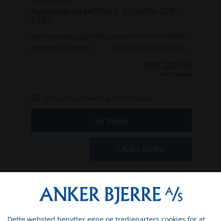
SC336021005
Hydraulik sugefilter t. Schäffer 218-
870T
Det hydraulik sugefilter passer til flere Schäffer-
modeller og serier:
D20 (850)
D20 (1005)
D25 S
D25 W
D40
D42
218
218
220 W
220 S
222
DKK 220,63
222 S
225
325
326
326 S
330
331
332
336
336 S
Inkl. moms
338
345 S
440
442
442 S
448 S
542
548
550 T
550 TS
860
860 S
870 T
På eget lager (levering: 1-3 hverdage)
SE MERE
Dette websted benytter egne og tredjeparters cookies for at