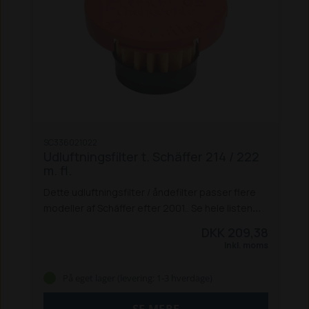
SC336021022
Udluftningsfilter t. Schäffer 214 / 222
m. fl.
Dette udluftningsfilter / åndefilter passer flere
modeller af Schäffer efter 2001.. Se hele listen
over modeller herunder.
214
217
217 S
DKK 209,38
(efter 1-2001)
221 S (efter 1-2001)
222 S (efter
Inkl. moms
1-2001)
326 (efter 1-2001)
326 S (efter 1-2001)
331 (efter 1-2001)
332 (efter 1-2001)
336 (efter
På eget lager (levering: 1-3 hverdage)
1-2001)
336 S (efter 1-2001)
338
345 S
442
(efter 1-2001)
442 S
448 S