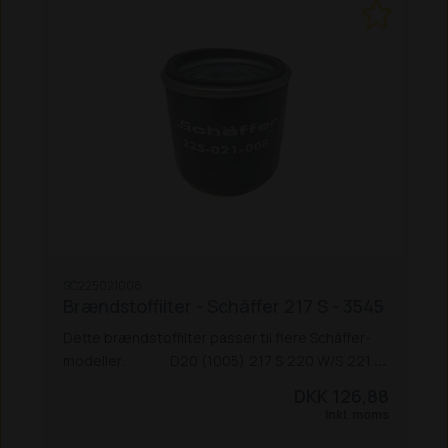
SC225021008
Brændstoffilter - Schäffer 217 S - 3545
Dette brændstoffilter passer til flere Schäffer-
modeller:
D20 (1005)
217 S
220 W/S
221 S
222 S
225
326
336 S
338
345 S
2022
2024
DKK 126,88
2024 SLT
2026
2028
2428
2628
2030
2032
Inkl. moms
2336
2345
2436
2445
3345
3026
3033 S
3036 S