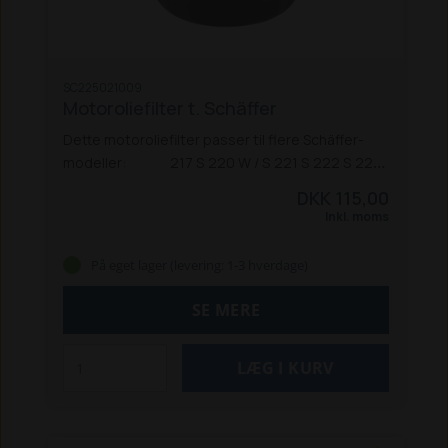
SC225021009
Motoroliefilter t. Schäffer
Dette motoroliefilter passer til flere Schäffer-
modeller:
217 S
220 W / S
221 S
222 S
225
326
336 S
338
345 S
2022
2024
2024 SLT
2026
DKK 115,00
2028
2030
2032
2336
2345
2428
2436
2445
Inkl. moms
2628
3026
3033 S
3036 S
3045
3046
3345
3545
D20 (1005)
På eget lager (levering: 1-3 hverdage)
SE MERE