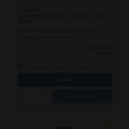
SC336000315
Brændstof-forfilter t. Schäffer (214-
6390)
Dette brændstof-forfilter passer til mange
forskellige Schäffer-modeller:
D15-D42
214
215
218
221 / 221 S
222 / 222 S
225
325
326
DKK 35,63
/ 326 S
330
331
332
336
338
345 S
440
442
442
Inkl. moms
S
448 S
450 T / TS
460 T
470 T
542
548
550 T /
TS
570 T
670 T
690 T
860 / 860 S
870 T (F2803 /
På eget lager (levering: 1-3 hverdage)
2503-T / V3300-T før 7-2000)
1422 SGT
1622
2022
2024
2024 SLT
2026 / 2026 S
2028
2030
SE MERE
/ 2030 S
2032
2033
2034
2336
2345
2436
2445
2428
2430
2434
2628
2630
3345
3350
3360
3450
3460
3545
3550 T / 3550 SLT
3560 T /
3650 SLT
3630
4250
4260
4350 / 4350 Z
4360 Z
4460
4560 T
4580 T
5050 Z / 5050 ZS
5058 Z /
5058 ZS
5060 ZL
5070 Z
5090 Z
5370 Z
5390 Z
5650 Z
6370 T
6390 T