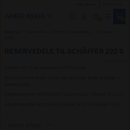
Inkl. moms
Ekskl. moms
0
0
Webshop
Reservedele
Schäffer - reservedele
200-serie
222 S
RESERVEDELE TIL SCHÄFFER 222 S
(9 produkter)
Schäffer 222 S har en Kubota D 1105 motor.
Reservedelene finder du her, og de passer til alle årgange er
denne model.
Udluftningsfilter SC336021007 passer til 221 S fra før 12-2000
Udluftningsfilter SC33602102 passer til 221 S fra efter 1-2001