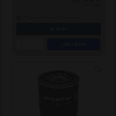
DKK 1.476,25
Schäffer 214, 217, 217 S, 221, 221 S, 222, 222 S
Inkl. moms
Schäffer 1622
Schäffer 2020, 2021, 2022, 2024,
2024 SLT, 2027, 2028, 2030 (10), 2032, 2033,
På eget lager (levering: 1-3 hverdage)
2033 S
Schäffer Nordic 38
Str. mm.
(LxBxH): 242x175x175
Bemærk:
Denne vare er
SE MERE
farligt gods, og skal sendes på en palle, for at
kunne sendes forsvarligt. Lægger du denne vare
i kurven, kan du derfor kun vælge pallefragt (kr.
150,- + moms) eller Afhentning (0 kr.), når du
afgiver ordren. Pallefragtens pris gælder også
selvom batteriets pris evt. overstiger kr. 1.000,-.