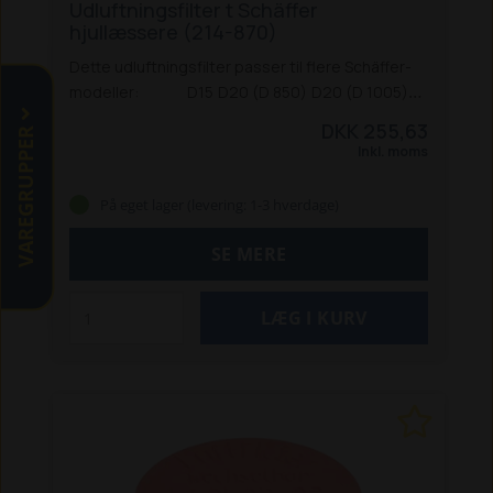
Udluftningsfilter t Schäffer
hjullæssere (214-870)
Dette udluftningsfilter passer til flere Schäffer-
modeller:
D15
D20 (D 850)
D20 (D 1005)
D25 W
D25 S
D40
D42
214 (før 12-2000)
215
217
DKK 255,63
VAREGRUPPER
(før 12-2000)
218
220 W
220 S
221
221 S (før
Inkl. moms
12-2000)
222
222 S (før 12-2000)
225
325
326
m. D 1005 / 1105 (før 12-2000)
326 S m. D
På eget lager (levering: 1-3 hverdage)
1403/1503 M
330
331/332 m. D 1430
336 m. D1703
(M) / D1803 (M)
336 S m. V1505 T
338 m. V1505
SE MERE
440
442 m. V 1903 (før 12-2000)
442 S m. V 2203
542
548
550 T m. F 2803
550 TS m. F 2503 T
860
m. S 2800
860 m. V 3300-T
870 m. F 2503 T
870 T
m. F 2803
870 T m. V 3300-T