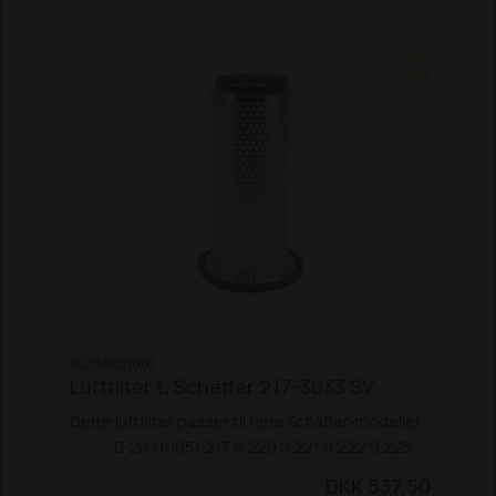
SC336021001
Luftfilter t. Schäffer 217-3033 SV
Dette luftfilter passer til flere Schäffer-modeller:
D 20 (1005)
217 S
220 S
221 S
222 S
225
325
326 / 326 S
330
331
332
336 / 336 S
338
345 S
DKK 537,50