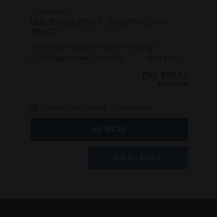
SC450021002
Udluftningsfilter t. Schäffer (670-
9660)
Dette udluftningsfilter passer til mange
forskellige Schäffer-modeller:
670 T
690
T
870 T (V330-T ef. 8-2000)
870 TS
870 TD
870
DKK 397,50
TDS
900 T
930 T
980 T
2020
2021
2202
2024
Inkl. moms
2024 SLT
2026
2026 S
2028
2030
2030 S
2032
2033
2034
2336
2345
2428
2430
2434
2436
På eget lager (levering: 1-3 hverdage)
2445
2628
2630
3026
3033 S
3033 SV
3036 /
3036 S
3038
3045
3046
3050 / 3050 S
3150 /
SE MERE
3150 S
3345
3350
3450
3460
3545
3550 T / SLT
3630
3650 T / SLT
3650 / 3650 T / 3650 SLT
4042
4048 / 4048 S
4050
4160
4250
4260
4350
/ 4350 Z
4360 Z
4460
4560 T
4670
5050 Z /
5050 ZS
5058 Z / 5058 ZS
5060 ZL
5070 Z
5090
Z
5370 Z
5390 Z
5470 Z
5680 T / 5680 Z
6370 T
6390 T
6680 T / 6680 Z
8082
8090 T
8100 /
8100 D
8110
8600 Z
8610 T
9100 Z
9300 Z
9310