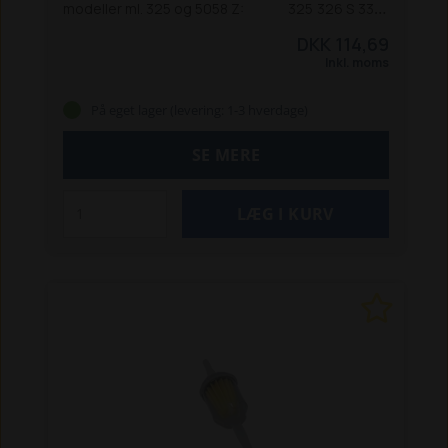
modeller ml. 325 og 5058 Z:
325
326 S
330
331
332
336
440
442
442 S
448 S
450 T / TS
DKK 114,69
460 T
470 T
542
548
550 T / TS
860 / 860 S
870
Inkl. moms
T (F2803 / F2503-T)
2026 S
2030 S
2033
2034
2434
3033 (SV)
3036 (S)
3038
3050 / 3050 S
På eget lager (levering: 1-3 hverdage)
3150 / 3150 S
3350
3360
3450
3460
3550 T / SLT
3560 T / SLT
4042
4048 / 4048 S
4050
4160
SE MERE
4250
4260
4350 / 4350 Z
4360 Z
4460
4560 T
5050 Z / ZS
5058 Z