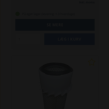
440
2022
2026
2026 S (Pro 33)
2026 S (Nordic
Inkl. moms
35)
2030 S (Nordic 35 S)
2033
2033S (Nordic 38)
3033 S (Pro 45)
3033 S (Comfort 45)
3033 SV
På eget lager (levering: 1-3 hverdage)
SE MERE