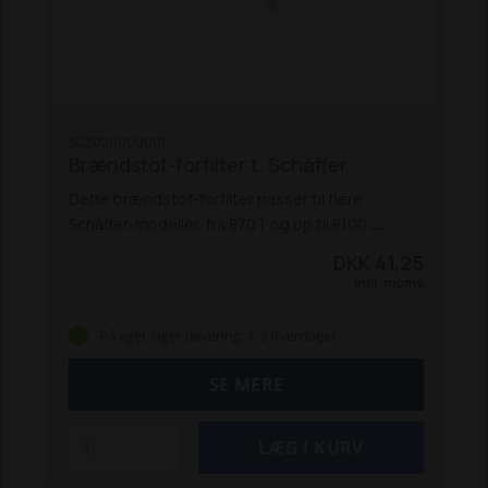
SC3026009001
Brændstof-forfilter t. Schäffer
Dette brændstof-forfilter passer til flere
Schäffer-modeller, fra 870T og op til 8100:
870 T (V3300-T ef. 8-2000)
870 TS
2020
2021
DKK 41,25
3026
3033 S / SV
3036 / 3036 S
3038
3045
3046
Inkl. moms
3050 / 3050 S
3150 / 3150 S
4042
4048 / 4048 S
4050
4160
8082
8090 T
8100
På eget lager (levering: 1-3 hverdage)
SE MERE