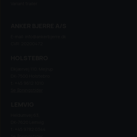
Variant trailer
ANKER BJERRE A/S
E-mail: info@ankerbjerre.dk
CVR: 20200472
HOLSTEBRO
Elkjærvej 110, Mejrup
DK-7500 Holstebro
t: +45 9612 1010
Se åbningstider
LEMVIG
Heldumvej 63,
DK-7620 Lemvig
t: +45 9782 0344
Se åbningstider