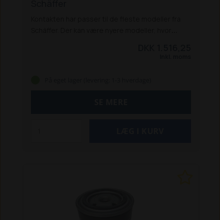
Schäffer
Kontakten har passer til de fleste modeller fra
Schäffer. Der kan være nyere modeller, hvor
denne kontakt ikke passer.
Kontakt os på tlf.
DKK 1.516,25
9612 1010, så står vi klar til at hjælpe dig.
Inkl. moms
På eget lager (levering: 1-3 hverdage)
SE MERE