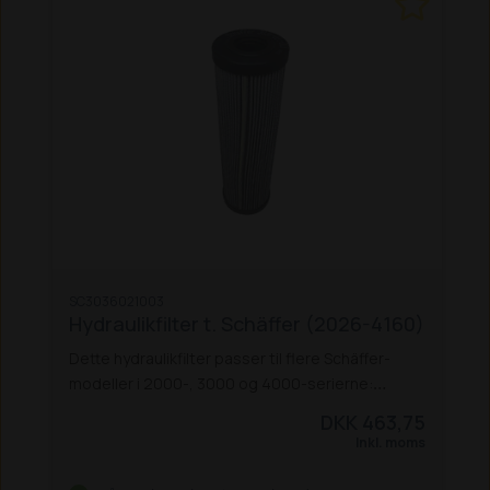
SC3036021003
Hydraulikfilter t. Schäffer (2026-4160)
Dette hydraulikfilter passer til flere Schäffer-
modeller i 2000-, 3000 og 4000-serierne:
2026 / 2026 S
2030 S
2033
3026
3033 S / 3033
DKK 463,75
SV
3036 / 3036 S
3038
3045
3046
3050 / 3050 S
Inkl. moms
3150 / 3150 S
4042
4048 / 4048 S
4050
4160