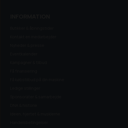
T
9330 T / 9330 Z
9380 T
9510 T
9530 T
9610 T
9630 T
9660 T
INFORMATION
Butikker & åbningstider
Kontakt en medarbejder
Nyheder & presse
Eventkalender
Kampagner & tilbud
Få finansiering
Få købstilbud på din maskine
Ledige stillinger
Sponsorater & samarbejde
DNA & historie
Ideen, hjertet & musklerne
Handelsbetingelser