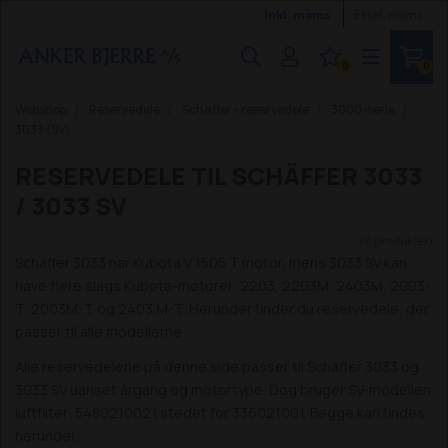
Inkl. moms
Ekskl. moms
0
0
Webshop
Reservedele
Schäffer - reservedele
3000-serie
3033 (SV)
RESERVEDELE TIL SCHÄFFER 3033
/ 3033 SV
(8 produkter)
Schäffer 3033 har Kubota V 1505 T motor, mens 3033 SV kan
have flere slags Kubota-motorer: 2203, 2203M, 2403M, 2003-
T, 2003M-T og 2403 M-T. Herunder finder du reservedele, der
passer til alle modellerne
Alle reservedelene på denne side passer til Schäffer 3033 og
3033 SV uanset årgang og motortype. Dog bruger SV-modellen
luftfilter: 548021002 i stedet for 336021001. Begge kan findes
herunder.