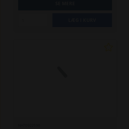
SE MERE
NH70922598