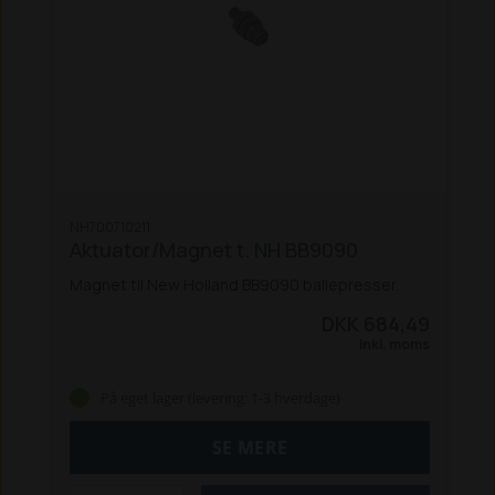
NH700710211
Aktuator/Magnet t. NH BB9090
Magnet til New Holland BB9090 ballepresser.
DKK 684,49
Inkl. moms
På eget lager (levering: 1-3 hverdage)
SE MERE