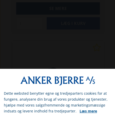
SE MERE
Dette websted benytter egne og tredjeparters cookies for at
Vælg venligst om du er
fungere, analysere din brug af vores produkter og tjenester,
erhvervs- eller privatkunde
hjælpe med vores salgsfremmende og marketingsmæssige
indsats og levere indhold fra tredjeparter.
Læs mere
ERHVERV