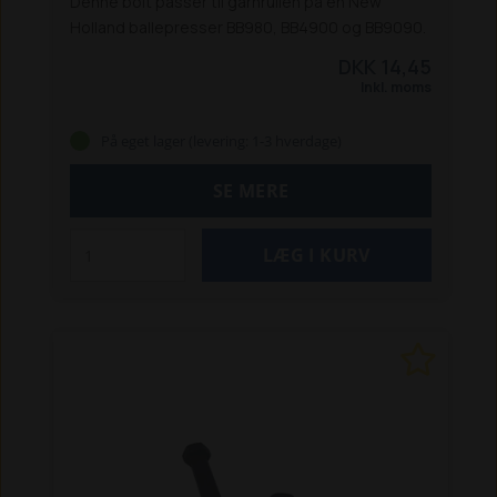
Denne bolt passer til garnrullen på en New
Holland ballepresser BB980, BB4900 og BB9090.
DKK 14,45
Inkl. moms
På eget lager (levering: 1-3 hverdage)
SE MERE