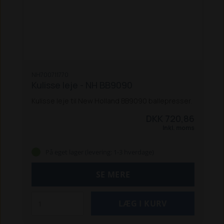
NH700711770
Kulisse leje - NH BB9090
Kulisse leje til New Holland BB9090 ballepresser.
DKK 720,86
Inkl. moms
På eget lager (levering: 1-3 hverdage)
SE MERE