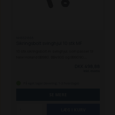
NH6521868
Sikringsbolt svinghjul 10 stk MF
10 stk sikringsbolt m. svinghjul, som passer til
New Holland BB980, BB4900 og BB9090
ballepressere.
DKK 498,88
Inkl. moms
På eget lager (levering: 1-3 hverdage)
SE MERE