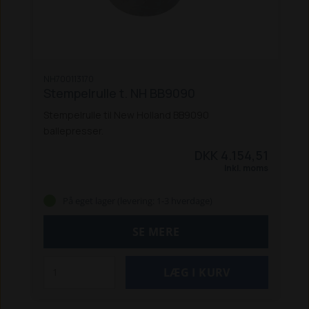
NH700113170
Stempelrulle t. NH BB9090
Stempelrulle til New Holland BB9090
ballepresser.
DKK 4.154,51
Inkl. moms
På eget lager (levering: 1-3 hverdage)
SE MERE