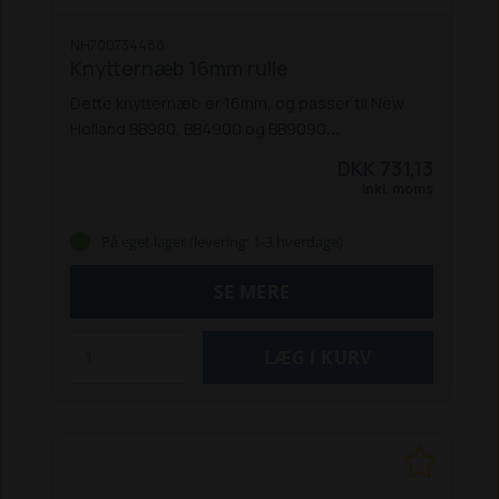
NH700734488
Knytternæb 16mm rulle
Dette knytternæb er 16mm, og passer til New
Holland BB980, BB4900 og BB9090
ballepressere.
DKK 731,13
Inkl. moms
På eget lager (levering: 1-3 hverdage)
SE MERE