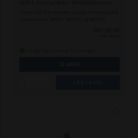
Stift t. knytterdrev - NH ballepresser
Denne stift til knytterdrev passer til New Holland
ballepressere: BB980, BB4900 og BB9090.
DKK 20,05
Inkl. moms
På eget lager (levering: 1-3 hverdage)
SE MERE