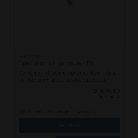
NH866566
Spec. møtrik t. garnrulle - T2
Denne møtrik til garnrulle passer til New Holland
ballepressere: BB980, BB4900 og BB9090.
DKK 74,60
Inkl. moms
På eget lager (levering: 1-3 hverdage)
SE MERE