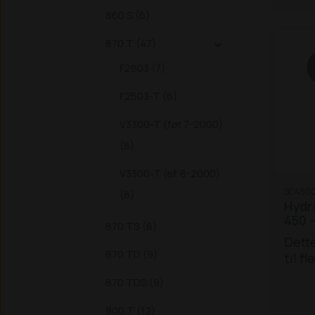
SLT
S
860 S (6)
3038,
3350,
870 T (47)

3550 
Schäf
F2803 (7)
Z, 40
F2503-T (6)
4260,
Schäf
V3300-T (før 7-2000)
ZS
St
(LxB
(8)
Bem
V3300-T (ef. 8-2000)
farli
SC4500
på en
(8)
Hydra
sende
450 -
du de
870 TS (8)
Dette
du de
870 TD (9)
til f
palle
ml. 4
eller
870 TDS (9)
/ TS
du af
570 
Palle
900 T (12)