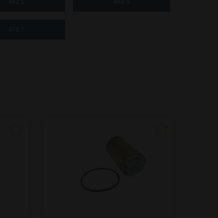
442 S
448 S
470 T