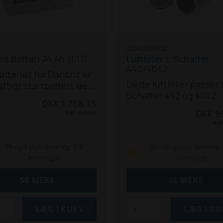
SC442021002
it Batteri 74 Ah (E11)
Luftfilter t. Schäffer
442/4042
atteriet fra Danbrit er
Dette luftfilter passer t
aftigt startbatteri, der
Schäffer 442 og 4042.
r til en række
DKK 1.768,75
ellige maskiner, bl.a.
DKK 9
Inkl. moms
 Schäffer-modeller:
Ink
Schäffer 326, 332, 336 (S),
345 S
Schäffer 442, 448
På eget lager (levering: 1-3
Bestillingsvare (levering:
0 T, 450 TS,
Schäffer
hverdage)
hverdage)
 550T, 550TS
Schäffer
S, 2030 S, 2033, 2033 S,
SE MERE
SE MERE
 2045, 2336, 2336 SLT,
 2345 SLT, 2434, 2436,
 2445 S, 2630, 2630