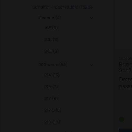
Schäffer - reservedele (1326)

EL-serie (4)

16E (0)
23E (2)
24E (2)
SC3360
Brænd
200-serie (96)

Schä
214 (13)
Dette
passe
215 (7)
Schä
217 (8)
221 S
217 S (8)
326 /
338
3
218 (10)
S
450