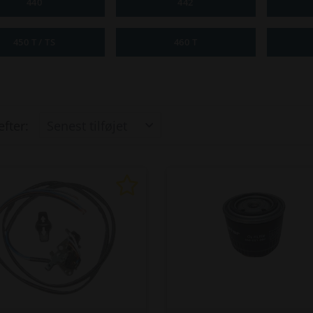
440
442
450 T / TS
460 T
efter: