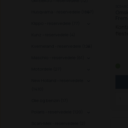
GM Elektro - reservedele (12)
SC5480
Husqvarna - reservedele (1887)
Omski

Frem&
Klippo - reservedele (77)

Konta
flest
Kunz - reservedele (4)
Schäf
Kverneland - reservedele (128)
nyer

konta
Maschio - reservedele (61)

Konta
så st
Motordele (27)

dig.
New Holland - reservedele

(1410)
Olie og benzin (17)
Polaris - reservedele (120)

Scan-Mek - reservedele (2)