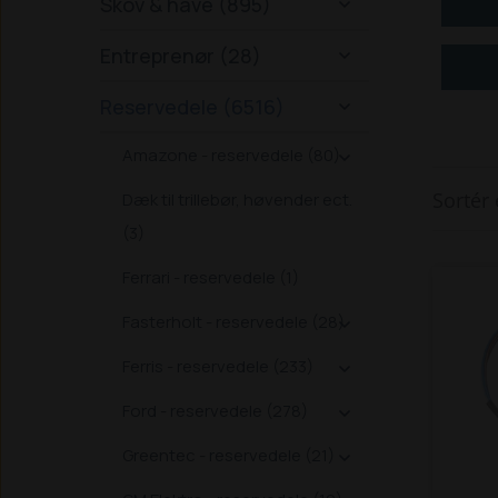
Skov & have (895)

Entreprenør (28)

Reservedele (6516)

Amazone - reservedele (80)

Sortér 
Dæk til trillebør, høvender ect.
(3)
Ferrari - reservedele (1)
Fasterholt - reservedele (28)

Ferris - reservedele (233)

Ford - reservedele (278)

Greentec - reservedele (21)
