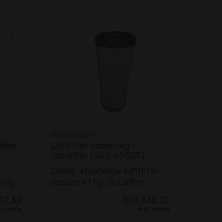
SC3050007003
äffer
Luftfilter udvendig -
Schäffer (460-4560T)
Dette udvendige luftfilter
llige
passer til flg. Schäffer-
modeller:
460 T
3350
97,50
DKK 638,75
 (V330-T
3360
3450
3460
3545
3550
l. moms
Inkl. moms
 TD
T / SLT
3560 T / SLT
4160