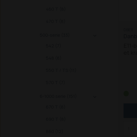
460 T (8)
470 T (8)
DBE11
500-serie (33)
Danbr

E11-b
542 (7)
et kr
548 (8)
passe
forsk
550 T / TS (11)
flere
570 T (7)
338, 
S, 45
6-1000 serie (151)

548,
670 T (8)
2026 
2034,
690 T (8)
2345,
2445,
860 (12)