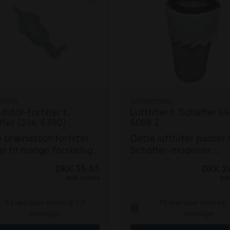
4360 Z
4460
4560 T
50
/ ZS
5058 Z
5650 Z
00315
SC548021002
stof-forfilter t.
Luftfilter t. Schäffer 4
ffer (214-6390)
5058 Z
 brændstof-forfilter
Dette luftfilter passer ti
r til mange forskellige
Schäffer-modeller:
ffer-modeller:
D40
440
442 S
44
DKK 35,63
DKK 2
D15-D42
214
215
218
221 /
TS
542
548
860
870 T
Inkl. moms
Ink
222 / 222 S
225
325
(F2803)
3033 / 3033 SV
 326 S
330
331
332
336
/ 3050 S
3150 / 3150 S
4
På eget lager (levering: 1-3
På eget lager (levering: 
45 S
440
442
442 S
448
4048 S
4050
5050 Z / 
hverdage)
hverdage)
 T / TS
460 T
470 T
5058 Z