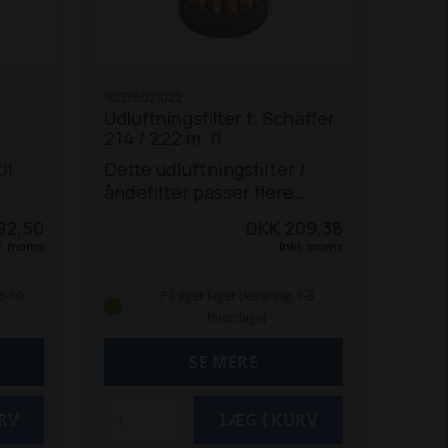
T m. V 3300-T
SC336021022
Udluftningsfilter t. Schäffer
214 / 222 m. fl.
il
Dette udluftningsfilter /
åndefilter passer flere
modeller af Schäffer efter
92,50
DKK 209,38
2001.. Se hele listen over
l. moms
Inkl. moms
modeller herunder.
214
217
217 S (efter 1-2001)
221 S
 3-10
På eget lager (levering: 1-3
(efter 1-2001)
222 S (efter 1-
hverdage)
2001)
326 (efter 1-2001)
326
S (efter 1-2001)
331 (efter 1-
SE MERE
2001)
332 (efter 1-2001)
336
(efter 1-2001)
336 S (efter 1-
2001)
338
345 S
442 (efter 1-
2001)
442 S
448 S