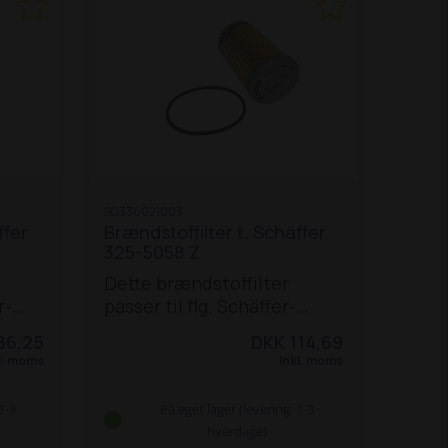
3650
42
60
 Z
70
Z /
Z
470 Z
6390
SC336021003
ffer
Brændstoffilter t. Schäffer
10
325-5058 Z
300 Z
9380
Dette brændstoffilter
9630
r-
passer til flg. Schäffer-
2
modeller ml. 325 og 5058 Z:
86,25
DKK 114,69
8
325
326 S
330
331
332
336
l. moms
Inkl. moms
630
440
442
442 S
448 S
450 T /
TS
460 T
470 T
542
548
550
1-3
På eget lager (levering: 1-3
T / TS
860 / 860 S
870 T
hverdage)
(F2803 / F2503-T)
2026 S