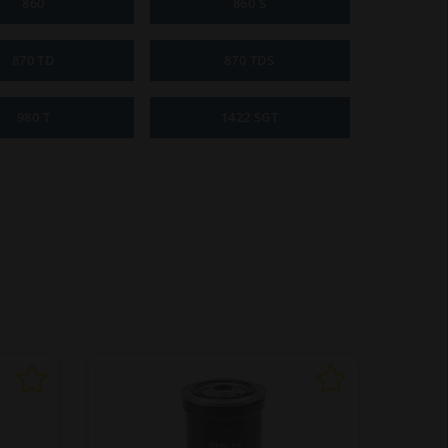
860
860 S
870 TD
870 TDS
980 T
1422 SGT