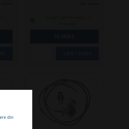
470 T
op til 9000-serie:
470 T
l. moms
Inkl. moms
T
570 T
670 T
690 T
870 T
70 TS
(V3300-T ef. 8-2000)
870 TS
1-3
På eget lager (levering: 1-3
930 T
870 TD
870 TDS
900 T
930 T
hverdage)
Z
5058 ZS
5060 ZL
5070 Z
370 T
5090 Z
5370 Z
5390 Z
6370 T
SE MERE
0 /
6390 T
8082
8090 T
8100 /
0 Z
8100 D
8110
9100 Z
9300 Z
9330 T / 9330 Z
ere din