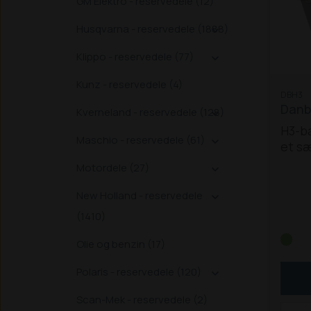
GM Elektro - reservedele (12)
Husqvarna - reservedele (1888)

Klippo - reservedele (77)

Kunz - reservedele (4)
DBH3
Danbr
Kverneland - reservedele (128)

H3-ba
Maschio - reservedele (61)

et sæ
der p
Motordele (27)

forsk
flere
New Holland - reservedele

og Ne
(1410)
og m
(LxB
Olie og benzin (17)
Schä
Polaris - reservedele (120)
690 

T, 93
Scan-Mek - reservedele (2)
SLT, 