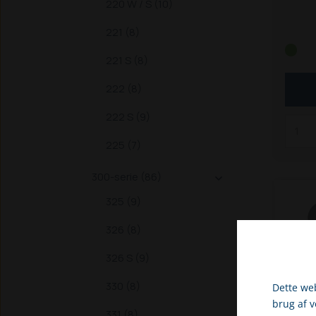
220 W / S (10)
221 S
221 (8)
326 /
338
3
221 S (8)
S
450
542
222 (8)
670 
T (F2
222 S (9)
før 7
225 (7)
2022
2026
300-serie (86)
2032

2436
325 (9)
2628
3450
326 (8)
3550
326 S (9)
3630
Z
436
330 (8)
Dette web
T
505
brug af 
5058
331 (8)