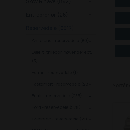
Skov & have (892)

Entreprenør (28)

Reservedele (6517)

Amazone - reservedele (80)

Dæk til trillebør, høvender ect.
(3)
Ferrari - reservedele (1)
Fasterholt - reservedele (28)
Sortér 

Ferris - reservedele (233)

Ford - reservedele (278)

Greentec - reservedele (21)
