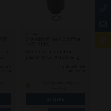
SC870021016
470T-
Brændstoffilter t. Schäffer
(470-8100)
il ca.
Dette brændstoffilter
-
passer til ca. 20 forskellige
l
Schäffer-modeller, fra 400-
20,63
DKK 397,50
670
op til 8000-serien:
470
l. moms
Inkl. moms
0-T
T
570 T
670 T
690 T
860
870
 TS
T (V3300-T før og efter
1-3
På eget lager (levering: 1-3
ZL
2000)
870 TS
4580 T
5058
hverdage)
390 Z
ZS
5060 ZL
5070 Z
5090 Z
90 T
5370 Z
5390 Z
6370 T
6390 T
SE MERE
8082
8090 T
8100