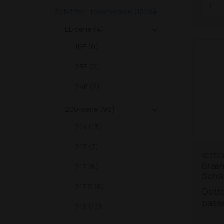
SLT, 
Schäffer - reservedele (1326)

4560 
EL-serie (4)
5090 

Z, 56
16E (0)
8090
Z, 93
23E (2)
Bem
24E (2)
farli
på en
200-serie (96)
sende

du de
214 (13)
du de
palle
215 (7)
SC3360
eller
Brænd
217 (8)
du af
Schä
Palle
217 S (8)
Dette
også 
passe
evt. 
218 (10)
Schä