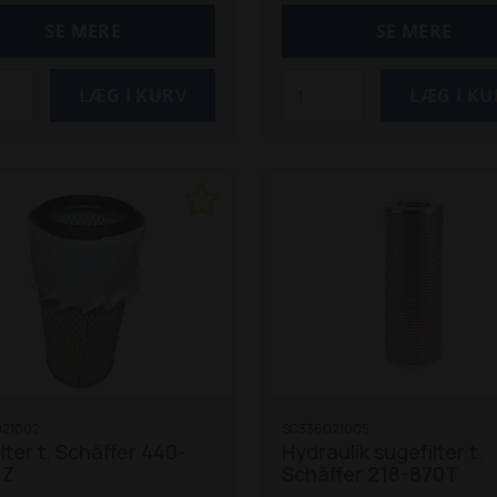
 modeller)
2026 S
2030
SE MERE
SE MERE
3
2034
2430
2434
2630
 SV
3036 / 3036 S
3038
/ 3050 S
3150 / 3150 S
3360
3450
3460
3550 T
3560 T / SLT
3630
4048 / 4048 S
4050
4250
4350 / 4350 Z
 Z
4460
4560 T
5050 Z
5058 Z
5650 Z
21002
SC336021005
ilter t. Schäffer 440-
Hydraulik sugefilter t.
 Z
Schäffer 218-870T