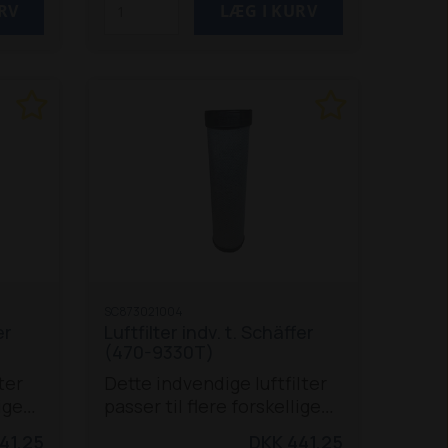
SC873021004
er
Luftfilter indv. t. Schäffer
(470-9330T)
ter
Dette indvendige luftfilter
ige
passer til flere forskellige
400-
Schäffer modeller fra 400-
41,25
DKK 441,25