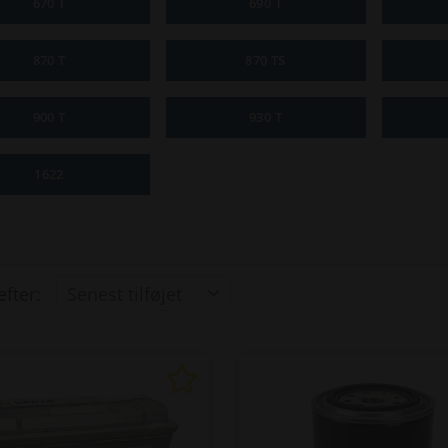
670 T
690 T
870 T
870 TS
900 T
930 T
1622
efter: