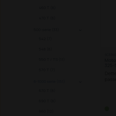
460 T (8)
470 T (8)
500-serie (33)

542 (7)
548 (8)
SC3360
550 T / TS (11)
Motor
325-
570 T (7)
Dette
passe
6-1000 serie (151)

model
670 T (8)
Z:
326 /
690 T (8)
440
TS
4
860 (12)
T / T