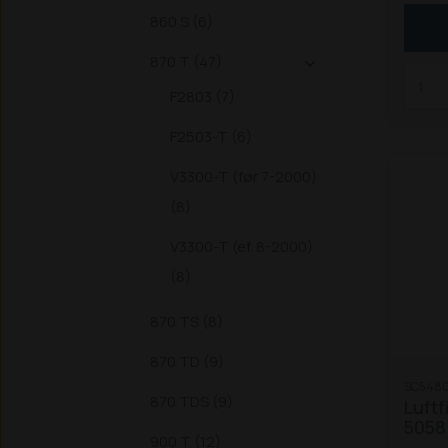
(alle
860 S (6)
S
203
870 T (47)
3033

3050 
F2803 (7)
3350
/ SLT
F2503-T (6)
4042
V3300-T (før 7-2000)
4160
4360
(8)
/ ZS
V3300-T (ef. 8-2000)
(8)
870 TS (8)
870 TD (9)
SC5480
870 TDS (9)
Luftf
5058
900 T (12)