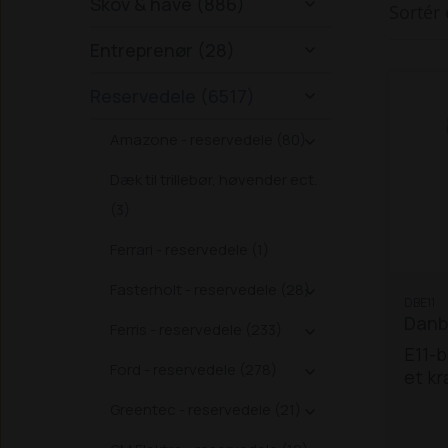
Skov & have (886)

Sortér 
Entreprenør (28)

Reservedele (6517)

Amazone - reservedele (80)

Dæk til trillebør, høvender ect.
(3)
Ferrari - reservedele (1)
Fasterholt - reservedele (28)

DBE11
Danbr
Ferris - reservedele (233)

E11-b
Ford - reservedele (278)

et kr
passe
Greentec - reservedele (21)

forsk
flere