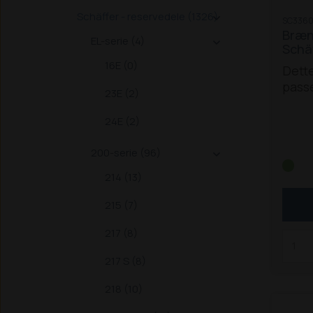
farli
Schäffer - reservedele (1326)

SC3360
på en
Brænd
sende
EL-serie (4)

Schä
du de
16E (0)
Dette
du de
passe
palle
23E (2)
Schä
eller
du af
24E (2)
221 S
Palle
326 /
også 
200-serie (96)

338
3
evt. 
214 (13)
S
450
Palle
542
dyrer
215 (7)
670 
T (F2
217 (8)
før 7
217 S (8)
2022
2026
218 (10)
2032
2436