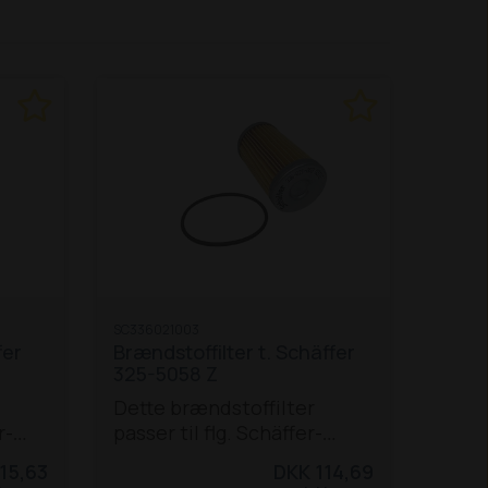
SC336021003
fer
Brændstoffilter t. Schäffer
325-5058 Z
Dette brændstoffilter
r-
passer til flg. Schäffer-
5650
modeller ml. 325 og 5058 Z:
15,63
DKK 114,69
325
325
326 S
330
331
332
336