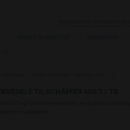
SERVICE & VÆRKSTED
INSPIRATION
 OS
Reservedele
Schäffer - reservedele
400-serie
450 T / TS
RVEDELE TIL SCHÄFFER 450 T / TS
er 450 T og TS kommer med hhv. en Kubota V 2203 og 
edele til modellerne.