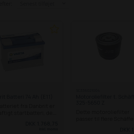
efter:
SC336021004
it Batteri 74 Ah (E11)
Motoroliefilter t. Schäf
325-5650 Z
atteriet fra Danbrit er
Dette motoroliefilter
aftigt startbatteri, der
passer til flere Schäffe
r til en række
DKK 1.768,75
modeller ml. D 25 og 
ellige maskiner, bl.a.
DKK 1
Inkl. moms
Z:
D 25
D 40
D 42
 Schäffer-modeller: