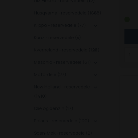
GM Elektro - reservedele (12)
Husqvarna - reservedele (1888)
338, 

S, 45
Klippo - reservedele (77)

548,
2026 
Kunz - reservedele (4)
2034,
2345,
Kverneland - reservedele (128)

2445,
Maschio - reservedele (61)
SLT
S

3038,
Motordele (27)

3350,
3550 
New Holland - reservedele

Schäf
(1410)
Z, 40
4260,
Olie og benzin (17)
Schäf
ZS
St
Polaris - reservedele (120)

(LxB
Scan-Mek - reservedele (2)
Bem