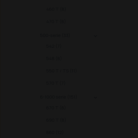
9310 
T
951
460 T (8)
T
96
470 T (8)
500-serie (33)

542 (7)
548 (8)
550 T / TS (11)
570 T (7)
6-1000 serie (151)

670 T (8)
690 T (8)
860 (12)