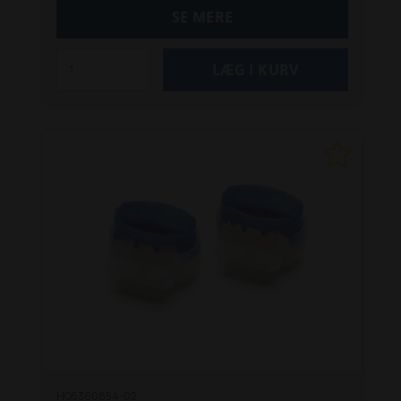
længde på 150 meter og er nemt at installere,
SE MERE
hvilket gør det til en pålidelig løsning til din
robotplæneklipper.
Specifikationer:
Dimensioner, LxBxH Længde: 150 m
Vægt: 1,4 kg
Afgrænsning ydre diameter: 2,7 mm
Afgrænsningskabel: 150 m
Materiale: Aluminium
+ Kobber
Egenskaber: Originalt Husqvarna kabel,
bruges til afgrænsning af klippeområder, passer
til de fleste Automower® installationer, nem at
installere
HQ5360854-02