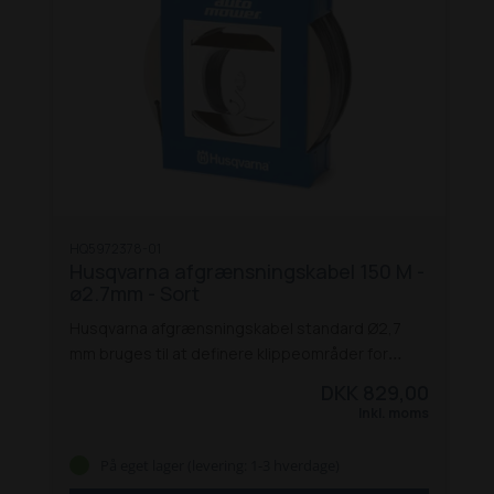
HQ5972378-01
Husqvarna afgrænsningskabel 150 M -
ø2.7mm - Sort
Husqvarna afgrænsningskabel standard Ø2,7
mm bruges til at definere klippeområder for
robotplæneklippere. Det er designet til de
DKK 829,00
fleste Automower® installationer og sikrer
Inkl. moms
præcis afgrænsning af plænen.
Kablet er
fremstillet af aluminium og kobber for optimal
På eget lager (levering: 1-3 hverdage)
ledningsevne og holdbarhed. Det leveres i en