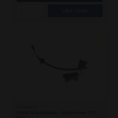
passer til din have. Sæt Small – egnet til åbne
plænearealer på maks. 800 m2 eller komplekse
plænearealer på maks. 400 m2.
Egnet til flg.
Automowers:
105
305 (4 hjul)
305E Nera
310E Nera
310 Mark II
315
315X
315 Mark II
320
320 Nera
330X
405X
405XE Nera
410XE Nera
415X
420
430X
430X Nera
435X AWD
440
450X
Nera
520
535 AWD
550
Aspire R4
HQ5311447-01
Kabel til ladeplade - Automower 310-
550