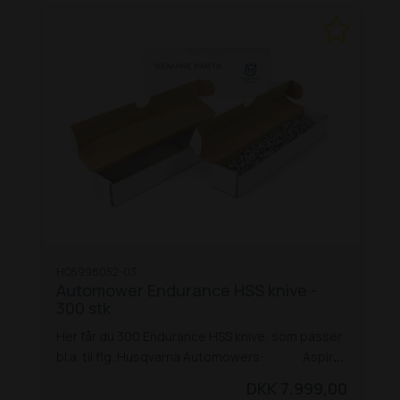
Automower® 305E NERA
Automower® 305E
NERA med kabelfri teknologi
Automower® 310
Mark II
Automower® 310E NERA
Automower®
310E NERA med kabelfri teknologi
Automower®
315 Mark II
Automower® 320 NERA
Automower®
440
HQ5998052-03
Automower Endurance HSS knive -
300 stk
Her får du 300 Endurance HSS knive, som passer
bl.a. til flg. Husqvarna Automowers:
Aspire
R4
105
305
305 (4 hjul)
310 Mark II
315 Mark II
320
DKK 7.999,00
Nera
405X
410XE Nera
415X
420
430X
435X AWD