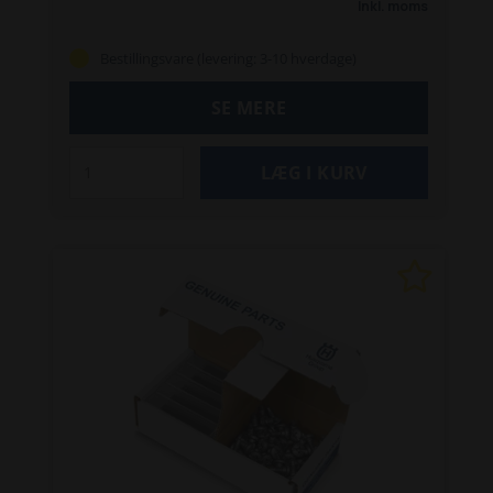
Inkl. moms
440
450X
450X Nera
520
535 AWD
550
Bestillingsvare (levering: 3-10 hverdage)
SE MERE