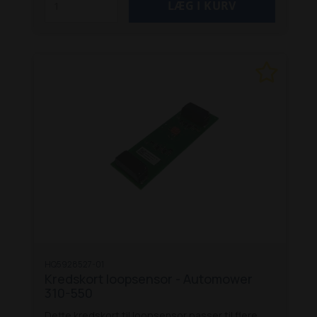
HQ5928527-01
Kredskort loopsensor - Automower
310-550
Dette kredskort til loopsensor passer til flere