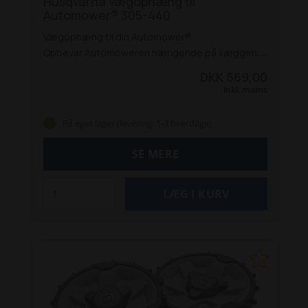
Husqvarna vægophæng til
Automower® 305-440
Vægophæng til din Automower®.
Opbevar Automoweren hængende på væggen,
når den ikke er i brug og i vintersæsonen.
DKK 569,00
Passer til Husqvarna Automower® 305, 310 Mark
Inkl. moms
II, 315 Mark II, 405X, 415X, 420, 430X og 440.
På eget lager (levering: 1-3 hverdage)
SE MERE