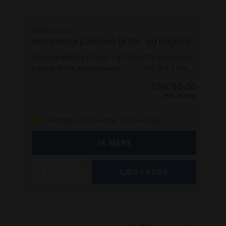
HQ5804871-01
Husqvarna pakdåse til for- og baghjul
Denne pakdåse til bag- og forhjul fra Husqvarna
passer til flg. Automowers:
310
315
315X
320
320 Nera
330X
420
430X
430X Nera
440
DKK 55,00
450X Nera
450X
520
550
Inkl. moms
Bestillingsvare (levering: 3-10 hverdage)
SE MERE