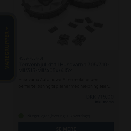
VAREGRUPPER
HQ5977054-01
Terrænhjul kit til Husqvarna 305/310-
MII/315-MII/405x/415x
Husqvarna Automower® terrænkit er den
perfekte løsning til plæner med hældning eller
blød jord. Sættet indeholder grovprofilhjul og
DKK 719,00
hjulbørster, som giver din robotplæneklipper
Inkl. moms
bedre trækkraft og holder hjulene rene for
græsrester.
Med dette kit opnår du mere
På eget lager (levering: 1-3 hverdage)
effektiv klipning og reducerer risikoen for, at
maskinen sidder fast. Passer til en bred vifte af
SE MERE