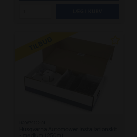
plænearealer på maks. 5.000 m2 eller komplekse
plænearealer på maks. 2.500 m2.
Passer til
følgende:
105
305 (4 hjul)
305E Nera
310E
Nera
310 Mark II
315
315X
315 Mark II
320
320
Nera
330X
405X
405XE Nera
410XE Nera
415X
TILBUD
420
430X
430X Nera
435X AWD
440
450X Nera
520
535 AWD
550
Aspire R4
HQ9679722-01
Husqvarna Automower Installationskit
- medium (250m)