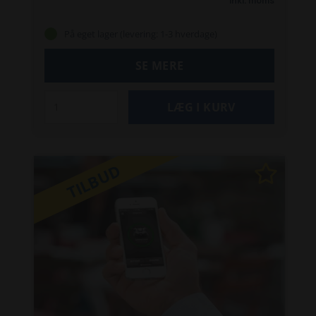
Inkl. moms
udviklet til nem rengøring og vedligeholdelse af
både Automower® og ladestation, og passer til
På eget lager (levering: 1-3 hverdage)
en lang række modeller.
Indholdet omfatter to
specialdesignede børster – én med slank og
SE MERE
stejl form til trange områder og én med skraber
til fjernelse af græs og snavs. Der medfølger
også en skruetrækker til udskiftning af klinger, en
slibepude til rengøring af stik, en microfiberklud
samt en Husqvarna® Active Clean-spray, som
giver plastdele en skinnende finish.
Sprayen er
TILBUD
biologisk nedbrydelig og fosfatfri, og er testet
og godkendt til brug på Husqvarna-produkter. Et
praktisk og miljøvenligt valg til vedligeholdelse af
din Automower®.
Passer til følgende
modeller: Aspire R4, 105, 305, 310 Mark II, 310E
Nera, 315 Mark II, 320, 320 Nera, 330X, 405X,
415X, 420, 430X, 430X Nera, 435X AWD, 440,
450X, 535 AWD
Specifikationer:
Type: Rengørings- og vedligeholdelsessæt
2