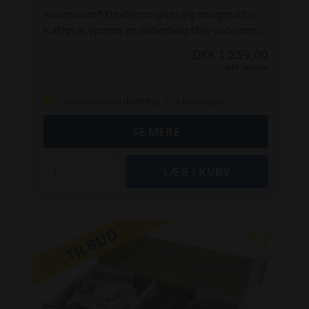
Automower® FlexiFence giver dig mulighed for
hurtigt at oprette en midlertidig stay-out-zone
uden at tilslutte til den primære
DKK 1.239,00
afgrænsningsledning. Det batteridrevne kabel
Inkl. moms
har en rækkevidde på 15 meter og er nemt at
installere med standardopsætning.
Systemet er
Bestillingsvare (levering: 3-10 hverdage)
intuitivt og pålideligt med LED-statusindikator,
op til 30 dages drift på én USB-opladning og
SE MERE
enkel opbevaring. Kompatibel med Automower®-
modeller fra 2016 og frem (kræver firmware fra
2022).
Specifikation:
Dimensioner
Længde: 18,62 cm
Dimensioner Bredde: 14,63
cm
Dimensioner Højde: 5,07 cm
Vægt: 0,75 kg
Afgrænsningskabel: 15 m
Kramper: 12 stk.
TILBUD
Strømforsyningsenhed: Ja
Batteridrevet kabel til
midlertidige stay-out-zoner
LED-statusindikator
Op til 30 dages drift pr. opladning
Oplades via
USB
Nem opbevaring
Intuitiv opsætning
Kompatibilitet: Automower® modelår 2016 og