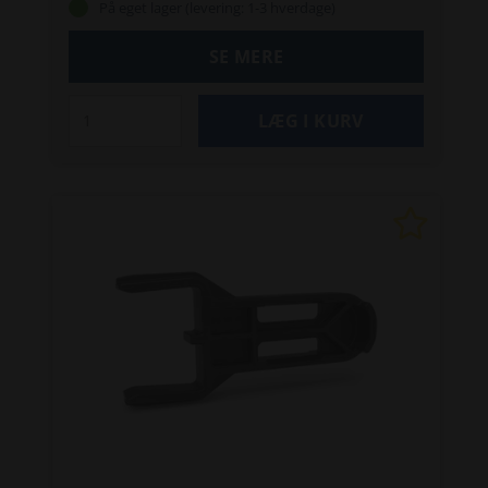
På eget lager (levering: 1-3 hverdage)
plæneklipperen sidder fast, og du opnår en
mere effektiv klipning på blød jord eller
SE MERE
hældende områder. Passer til flere
Automower®-modeller.
Specifikationer:
Antal hjul: 2
Antal børster: 6
Vægt: 1,7 kg
Dimensioner Længde: 25 cm
Dimensioner
Bredde: 9 cm
Dimensioner Højde: 25 cm
Egenskaber: Forbedrer greb på skråninger og
vådt græs, grovprofilhjul for ekstra trækkraft,
hjulbørster holder hjulene rene
Kompatible
modeller: Automower® 310, 315, 315X, 420, 430X,
440, 520, 550