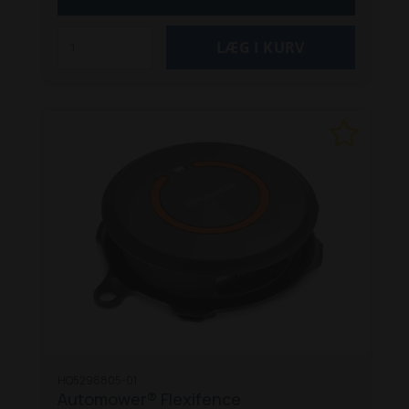
Automower®-modeller.
Specifikationer:
Antal hjul: 2
Antal børster: 6
Vægt: 1,6 kg
Dimensioner Længde: 25 cm
Dimensioner
Bredde: 9 cm
Dimensioner Højde: 25 cm
Egenskaber: Forbedrer greb på skråninger og
vådt græs, grovprofilhjul for ekstra trækkraft,
hjulbørster holder hjulene rene
Kompatible
modeller: Automower® 305 (4 hjul), 310 Mark II,
315 Mark II, 405X, 415X, 420, 430X, 440, 520, 550
HQ5298805-01
Automower® Flexifence