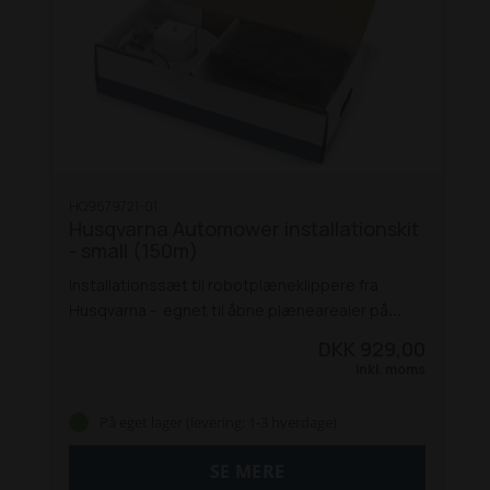
HQ9679721-01
Husqvarna Automower installationskit
- small (150m)
Installationssæt til robotplæneklippere fra
Husqvarna - egnet til åbne plænearealer på
maks. 800 m2 eller komplekse plænearealer på
DKK 929,00
maks. 400 m2. Afgrænsningskabel/guidekabel
I
Inkl. moms
pakken er inkluderet:
150m kabel,
300
stk. kramper,
3 stk. clips
3 stk. samlemuffer.
På eget lager (levering: 1-3 hverdage)
Installationssæt, der indeholder
afgrænsningskabel, pløkker, clips og
SE MERE
samlemuffer i forskellige antal og længder, der