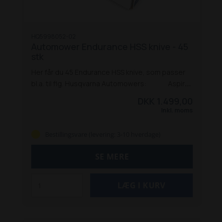
HQ5998052-02
Automower Endurance HSS knive - 45
stk
Her får du 45 Endurance HSS knive, som passer
bl.a. til flg. Husqvarna Automowers:
Aspire
R4
105
305
305 (4 hjul)
310 Mark II
315 Mark II
320
DKK 1.499,00
Nera
405X
410XE Nera
415X
420
430X
435X AWD
Inkl. moms
440
450X
450X Nera
520
535 AWD
550
Bestillingsvare (levering: 3-10 hverdage)
SE MERE