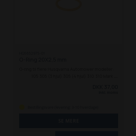
HQ5852975-01
O-Ring 20X2,5 mm
O-ring til flere Husqvarna Automower modeller:
105
305 (3 hjul)
305 (4 hjul)
310
310 Mark II
315
315X
315 Mark II
320 Nera
405X
415X
420
430X
DKK 37,00
430XH
430X Nera
435X AWD
440
450X
450X
Inkl. moms
EPOS
450X Nera
450XH
450XH EPOS
520
520H
535 AWD
550
550 EPOS
550H
550H EPOS
Ceora
Bestillingsvare (levering: 3-10 hverdage)
RZ 43M
SE MERE