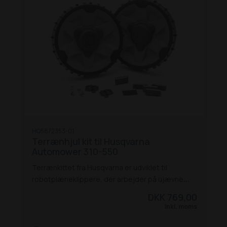
HQ5872353-01
Terrænhjul kit til Husqvarna
Automower 310-550
Terrænkittet fra Husqvarna er udviklet til
robotplæneklippere, der arbejder på ujævne
plæner eller skråninger. Sættet indeholder
DKK 769,00
grovprofilhjul og hjulbørster, som giver bedre
Inkl. moms
trækkraft og stabilitet, selv under vanskelige
forhold.
Med dette kit reduceres risikoen for, at