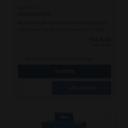
HQ5987642-01
Gaffelværktøj
Bruges til at afmonterer skjoldet på Husqvarna
Automower. Passer til Automower 305 (4 hjul),
310 Mark II, 310E Nera 315 Mark II, 405X og 415X
DKK 8,00
Inkl. moms
Bestillingsvare (levering: 3-10 hverdage)
SE MERE