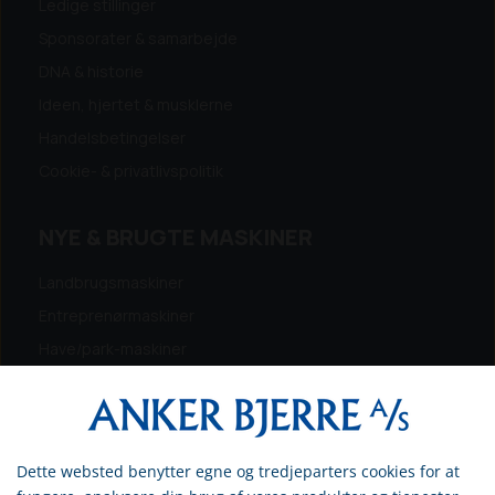
Ledige stillinger
Sponsorater & samarbejde
DNA & historie
Ideen, hjertet & musklerne
Handelsbetingelser
Cookie- & privatlivspolitik
NYE & BRUGTE MASKINER
Landbrugsmaskiner
Entreprenørmaskiner
Have/park-maskiner
Skovmaskiner
Trailer & transport
Dette websted benytter egne og tredjeparters cookies for at
Vælg venligst om du er