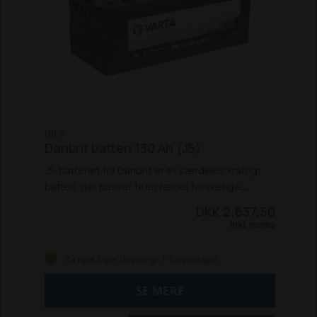
DBJ5
Danbrit batteri 130 Ah (J5)
J5-batteriet fra Danbrit er et særdeles kraftigt
batteri, der passer til en række forskellige
traktorer, bl.a. flere Ford-traktorer:
Ford
DKK 2.637,50
3000, 4000, 5000, 7000, 8000,
Ford 3600,
Inkl. moms
4600, 5600, 6600, 7600, 7700, 8700, 9600
Ford
3610, 4110, 4610, 5610, 6410, 6610, 6810, 7610,
På eget lager (levering: 1-3 hverdage)
7710, 7810, 7910
Ford TW10, TW15, TW20,
TW25, TW30, TW35
Ford 8630, 8730, 8830
Str.
SE MERE
mm. (LxBxH): 514x218x208
Bemærk:
Denne
vare er farligt gods, og skal sendes på en palle,