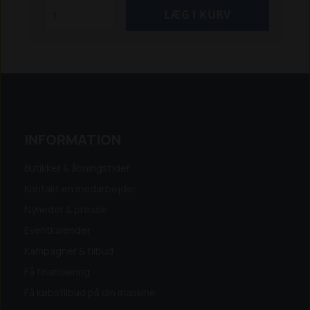
for at kunne sendes forsvarligt. Lægger du
denne vare i kurven, kan du derfor kun vælge
pallefragt (kr. 150,- + moms) eller Afhentning (0
kr.), når du afgiver ordren. Pallefragtens pris
gælder også selvom batteriets pris evt.
overstiger kr. 1.000,-.
INFORMATION
Butikker & åbningstider
Kontakt en medarbejder
Nyheder & presse
Eventkalender
Kampagner & tilbud
Få finansiering
Få købstilbud på din maskine