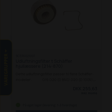
VAREGRUPPER
SC336021007
Udluftningsfilter t Schäffer
hjullæssere (214-870)
Dette udluftningsfilter passer til flere Schäffer-
modeller:
D15
D20 (D 850)
D20 (D 1005)
D25 W
D25 S
D40
D42
214 (før 12-2000)
215
217
DKK 255,63
(før 12-2000)
218
220 W
220 S
221
221 S (før
Inkl. moms
12-2000)
222
222 S (før 12-2000)
225
325
326
m. D 1005 / 1105 (før 12-2000)
326 S m. D
På eget lager (levering: 1-3 hverdage)
1403/1503 M
330
331/332 m. D 1430
336 m. D1703