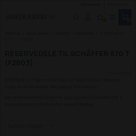
Inkl. moms
Ekskl. moms
0
0
Webshop
Reservedele
Schäffer - reservedele
6-1000 serie
870 T
F2803
RESERVEDELE TIL SCHÄFFER 870 T
(F2803)
(7 produkter)
Schäffer 870 T fås med en Kubota F2803-motor. Herunder
finder du reservedele, der passer til modellen.
Alle reservedelene på denne side passer til Schäffer 870 T
med en Kubota F2803 motor, uanset årgang.