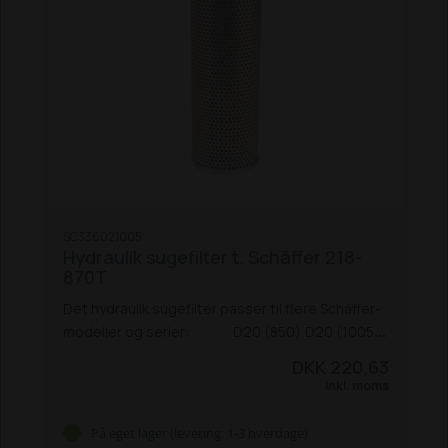
SC336021005
Hydraulik sugefilter t. Schäffer 218-
870T
Det hydraulik sugefilter passer til flere Schäffer-
modeller og serier:
D20 (850)
D20 (1005)
D25 S
D25 W
D40
D42
218
218
220 W
220 S
222
DKK 220,63
222 S
225
325
326
326 S
330
331
332
336
336 S
Inkl. moms
338
345 S
440
442
442 S
448 S
542
548
550 T
550 TS
860
860 S
870 T
På eget lager (levering: 1-3 hverdage)