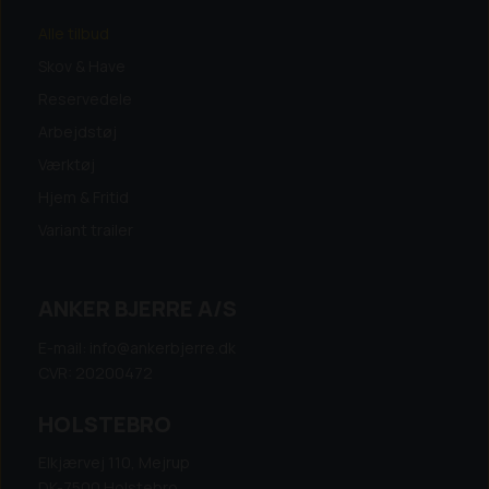
Alle tilbud
Skov & Have
Reservedele
Arbejdstøj
Værktøj
Hjem & Fritid
Variant trailer
ANKER BJERRE A/S
E-mail: info@ankerbjerre.dk
CVR: 20200472
HOLSTEBRO
Elkjærvej 110, Mejrup
DK-7500 Holstebro