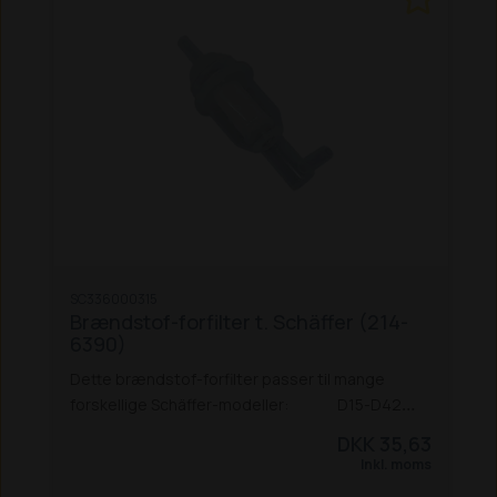
SC336000315
Brændstof-forfilter t. Schäffer (214-
6390)
Dette brændstof-forfilter passer til mange
forskellige Schäffer-modeller:
D15-D42
214
215
218
221 / 221 S
222 / 222 S
225
325
326
DKK 35,63
/ 326 S
330
331
332
336
338
345 S
440
442
442
Inkl. moms
S
448 S
450 T / TS
460 T
470 T
542
548
550 T /