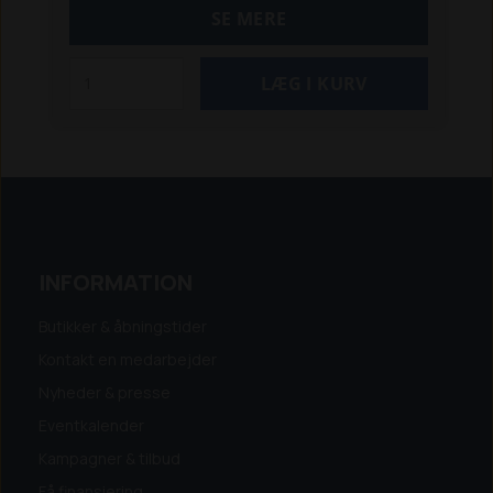
(M) / D1803 (M)
336 S m. V1505 T
338 m. V1505
SE MERE
440
442 m. V 1903 (før 12-2000)
442 S m. V 2203
542
548
550 T m. F 2803
550 TS m. F 2503 T
860
m. S 2800
860 m. V 3300-T
870 m. F 2503 T
870 T
m. F 2803
870 T m. V 3300-T
INFORMATION
Butikker & åbningstider
Kontakt en medarbejder
Nyheder & presse
Eventkalender
Kampagner & tilbud
Få finansiering