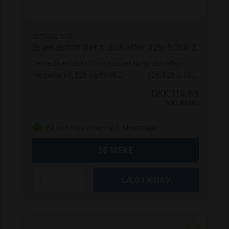
SC336021003
Brændstoffilter t. Schäffer 325-5058 Z
Dette brændstoffilter passer til flg. Schäffer-
modeller ml. 325 og 5058 Z:
325
326 S
330
331
332
336
440
442
442 S
448 S
450 T / TS
DKK 114,69
460 T
470 T
542
548
550 T / TS
860 / 860 S
870
Inkl. moms
T (F2803 / F2503-T)
2026 S
2030 S
2033
2034
2434
3033 (SV)
3036 (S)
3038
3050 / 3050 S
På eget lager (levering: 1-3 hverdage)
3150 / 3150 S
3350
3360
3450
3460
3550 T / SLT
3560 T / SLT
4042
4048 / 4048 S
4050
4160
SE MERE
4250
4260
4350 / 4350 Z
4360 Z
4460
4560 T
5050 Z / ZS
5058 Z