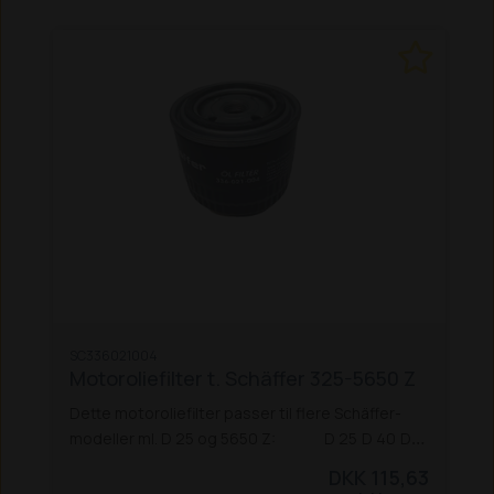
SC336021004
Motoroliefilter t. Schäffer 325-5650 Z
Dette motoroliefilter passer til flere Schäffer-
modeller ml. D 25 og 5650 Z:
D 25
D 40
D
42
325
326 / 326 S
330
331
332
336
440
442
DKK 115,63
442 S
448 S
450 T / TS
460 T
470 T
542
548