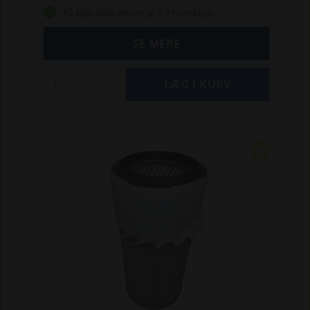
TS
570 T
670 T
690 T
860 / 860 S
870 T (F2803 /
På eget lager (levering: 1-3 hverdage)
2503-T / V3300-T før 7-2000)
1422 SGT
1622
2022
2024
2024 SLT
2026 / 2026 S
2028
2030
SE MERE
/ 2030 S
2032
2033
2034
2336
2345
2436
2445
2428
2430
2434
2628
2630
3345
3350
3360
3450
3460
3545
3550 T / 3550 SLT
3560 T /
3650 SLT
3630
4250
4260
4350 / 4350 Z
4360 Z
4460
4560 T
4580 T
5050 Z / 5050 ZS
5058 Z /
5058 ZS
5060 ZL
5070 Z
5090 Z
5370 Z
5390 Z
5650 Z
6370 T
6390 T