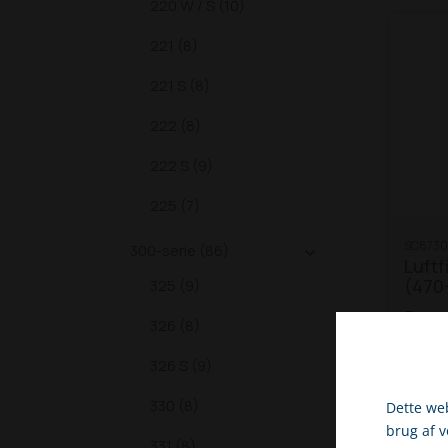
220 W / S (10)
221 (8)
221 S (8)
222 (8)
222 S (9)
225 (7)
SC8730
300-serie (86)

Luftf
(470
325 (9)
Dette
326 (8)
passe
Schäf
326 S (9)
op ti
330 (8)
570 
Dette web
(V330
brug af 
331 (8)