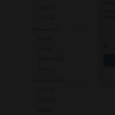
(900
460 T (8)
Dette
passe
470 T (8)
mode
og op
500-serie (33)

5470
542 (7)
5680
6680 
548 (8)
8090
9300
550 T / TS (11)
Z
951
570 T (7)
T
6-1000 serie (151)

670 T (8)
690 T (8)
860 (12)