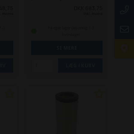
:
modeller: 9300 Z, 9310 T,
48,75
DKK 683,75
 T
9330 T /
9330 T/Z, 9510 T, 9530 T,
l. moms
Inkl. moms
530 T
9660 T.
1-3
På eget lager (levering: 1-3
hverdage)
SE MERE