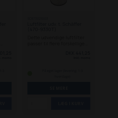
SC873021003
fer
Luftfilter udv. t. Schäffer
(470-9330T)
Dette udvendige luftfilter
passer til flere forskellige
,
Schäffer modeller fra 400-
101,25
DKK 441,25
T,
op til 9000-serie:
470 T
l. moms
Inkl. moms
 T-2.
570 T
670 T
690 T
870 T
(V3300-T ef. 8-2000)
870 TS
1-3
På eget lager (levering: 1-3
870 TD
870 TDS
900 T
930 T
hverdage)
5058 ZS
5060 ZL
5070 Z
5090 Z
5370 Z
5390 Z
6370 T
SE MERE
6390 T
8082
8090 T
8100 /
8100 D
8110
9100 Z
9300 Z
9330 T / 9330 Z
9310 T