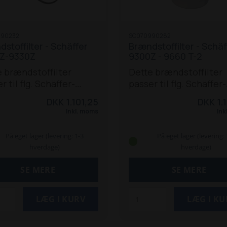
nne vare i kurven, kan
rfor kun vælge
fragt (kr. 150,- + moms)
990232
SC070990282
 Afhentning (0 kr.), når
stoffilter - Schäffer
Brændstoffilter - Schäf
giver ordren.
Z-9330Z
9300Z - 9660 T-2
fragtens pris gælder
 brændstoffilter
Dette brændstoffilter
selvom batteriets pris
r til flg. Schäffer-
passer til flg. Schäffer-
overstiger kr. 1.000,-.
ler: 9300 Z, 9310 T,
modeller: 9300Z, 9310 T
DKK 1.101,25
DKK 1.
T / Z.
9330 T / Z, 9380 T, 9510 
Inkl. moms
Ink
9530 T, 9660 T og 9660
På eget lager (levering: 1-3
På eget lager (levering: 
hverdage)
hverdage)
SE MERE
SE MERE