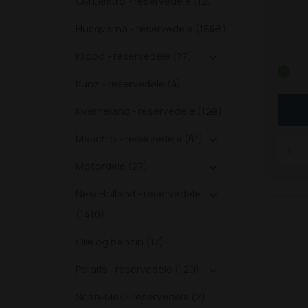
GM Elektro - reservedele (12)
forsk
flere
Husqvarna - reservedele (1888)

og Ne
Klippo - reservedele (77)
og m

(LxB
Kunz - reservedele (4)
Schä
690 
Kverneland - reservedele (128)

T, 93
SLT, 
Maschio - reservedele (61)

SLT, 
Motordele (27)
4560 

5090 
New Holland - reservedele

Z, 56
(1410)
8090
Z, 93
Olie og benzin (17)
Bem
farli
Polaris - reservedele (120)

på en
sende
Scan-Mek - reservedele (2)