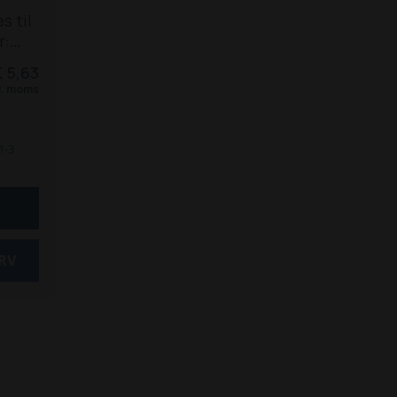
8600 Z
8610 T
9100 Z
9300 Z
s til
9310 T
9330 T / 9330 Z
9380
r:
T
9510 T
9530 T
9610 T
9630
Z
5650 Z
 5,63
T
9660 T
 /
l. moms
 6680
8610
9330
1-3
T