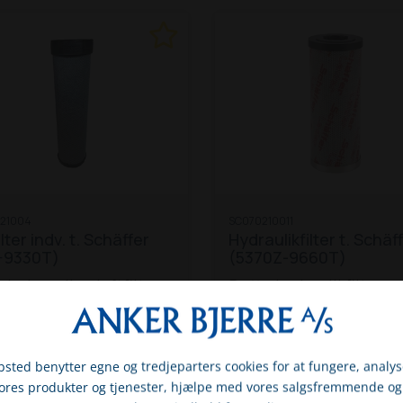
21004
SC070210011
ilter indv. t. Schäffer
Hydraulikfilter t. Schäf
-9330T)
(5370Z-9660T)
 indvendige luftfilter
Dette hydraulikfilter p
r til flere forskellige
til flere Schäffer-model
fer modeller fra 400-
5000- og op til 9000-se
DKK 441,25
DKK 5
l 9000-serie:
470 T
5370 Z
5390 Z
547
Inkl. moms
Ink
T
670 T
690 T
870 T
T / 5680 Z
6370 T
6390
sted benytter egne og tredjeparters cookies for at fungere, analys
0-T ef. 8-2000)
870 TS
6680 T / 6680 Z
8090 T
vores produkter og tjenester, hjælpe med vores salgsfremmende og
På eget lager (levering: 1-3
På eget lager (levering: 