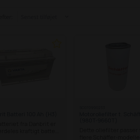
efter:
SC070990233
it Batteri 100 Ah (H3)
Motoroliefilter t. Schäf
(980T-9660T)
tteriet fra Danbrit er
Dette oliefilter passer t
rdeles kraftigt batteri,
flere Schäffer-modeller
asser til en række