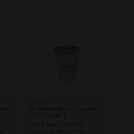
SC070990231
fer
Brændstoffilter - Schäffer
9300Z-9660T
il
Dette brændstoffilter
 i
passer til flg. Schäffer-