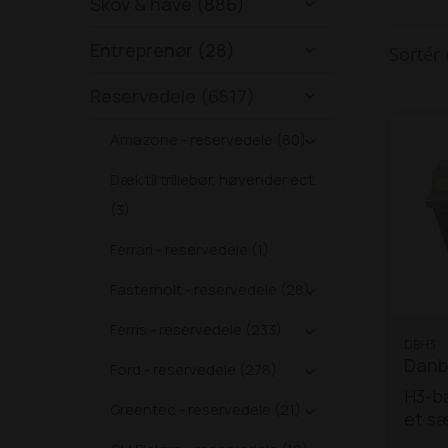
Skov & have (886)

Entreprenør (28)
Sortér 

Reservedele (6517)

Amazone - reservedele (80)

Dæk til trillebør, høvender ect.
(3)
Ferrari - reservedele (1)
Fasterholt - reservedele (28)

Ferris - reservedele (233)

DBH3
Danbr
Ford - reservedele (278)

H3-ba
Greentec - reservedele (21)

et sæ
der p