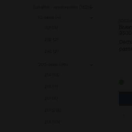
du de
Schäffer - reservedele (1326)
du de

palle
EL-serie (4)

SC070
eller
Brænd
16E (0)
du af
9300
Palle
23E (2)
Dette
også 
passe
evt. 
24E (2)
model
9330 
200-serie (96)

214 (13)
215 (7)
217 (8)
217 S (8)
218 (10)