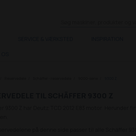
SERVICE & VÆRKSTED
INSPIRATION
 OS
Reservedele
Schäffer - reservedele
9000-serie
9300 Z
RVEDELE TIL SCHÄFFER 9300 Z
er 9300 Z har Deutz TCD 2012 E83 motor. Herunder find
en.
servedelene på denne side passer til alle Schäffer 9