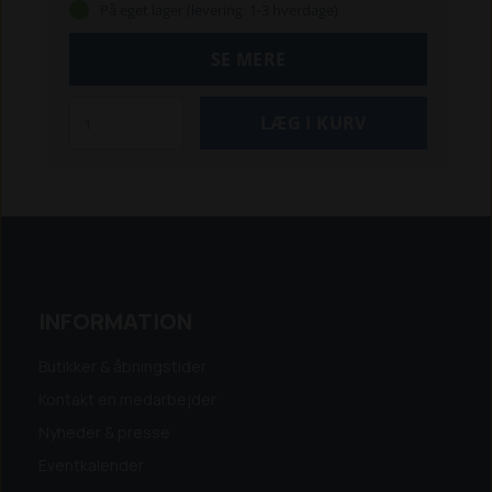
På eget lager (levering: 1-3 hverdage)
SE MERE
INFORMATION
Butikker & åbningstider
Kontakt en medarbejder
Nyheder & presse
Eventkalender