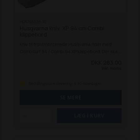
HQ5796526-10
Husqvarna kniv, XP 94 cm Combi
klippebord
Kniv til frontmonterede Husqvarna rider med
Combiturf 94 / Combi 94 XP klippebord. Der skal
bruges 3 stk.
DKK 283,00
Inkl. moms
Bestillingsvare (levering: 3-10 hverdage)
SE MERE