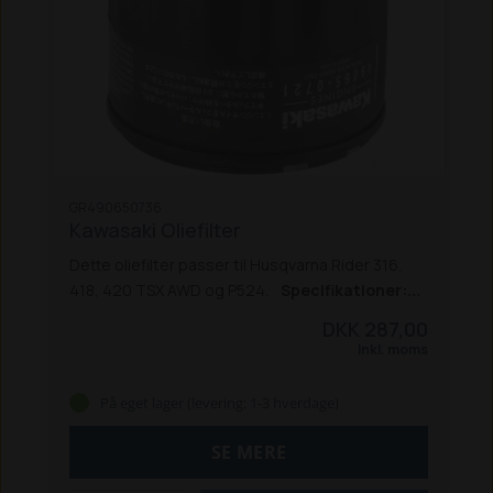
GR490650736
Kawasaki Oliefilter
Dette oliefilter passer til Husqvarna Rider 316,
418, 420 TSX AWD og P524.
Specifikationer:
Længde: 58,5 mm
DKK 287,00
Diameter: 76,2 mm
Inkl. moms
Passer til Kawasaki og Husqvarna
Monteringsgevind: 16
På eget lager (levering: 1-3 hverdage)
Gevindtype: UNF
SE MERE