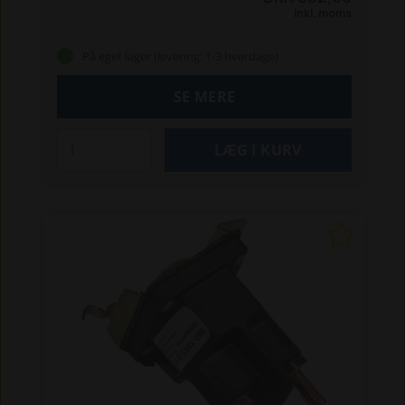
kapacitet på 28 Ah og en starteffekt på 250 CCA
Inkl. moms
leverer batteriet den nødvendige kraft til en
sikker motorstart og stabil strømforsyning
På eget lager (levering: 1-3 hverdage)
gennem hele sæsonen.
Batteriet er fremstillet
med traditionel syre-teknologi, som er kendt for
SE MERE
sin robuste konstruktion og pålidelige ydeevne.
Det gør batteriet særligt velegnet til maskiner,
der anvendes regelmæssigt til græsslåning og
vedligeholdelse af større grønne arealer.
Størrelsen gør batteriet nemt at montere i
mange havetraktorer og ridere, hvor der stilles
krav til både høj startkraft og driftssikkerhed. Et
oplagt valg som erstatningsbatteri, når det
eksisterende batteri trænger til udskiftning.
Specifikationer:
Str. mm.
(LxBxH): 186x130x171
12 Volt
Din nummer 52413
Vægt med syre 7,9 Kg.
Vægt uden syre 6,0 Kg.
Ampere ved 20 timer 28 Ah
Koldstartsstrøm 250
EN
Polstilling 0
Japansk betegnelse 12N24-3A
Passer til følgende modeller:
Rider:
11, 11 bio,