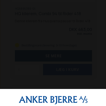
HQ5895385-01
HQ kilerem, Combi 94 til Rider 418
Denne kilerem fra Husqvarna passer til Rider 418
DKK 463,00
Inkl. moms
Bestillingsvare (levering: 3-10 hverdage)
SE MERE