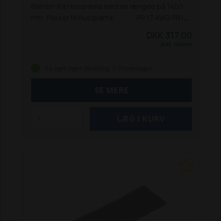
Kilerem fra Husqvarna med en længde på 1400
mm.
Passer til Husqvarna:
PR 17 AWD
PR17,
2008-03
PR17, 965192201, 2009-04
PR17,
DKK 317,00
965192201, 2010-07
R 418Ts
R 418Ts AWD
Inkl. moms
På eget lager (levering: 1-3 hverdage)
SE MERE