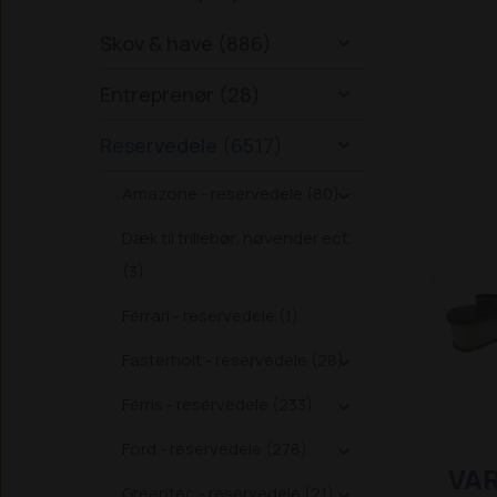
Skov & have (886)

Entreprenør (28)

Reservedele (6517)

Amazone - reservedele (80)

Dæk til trillebør, høvender ect.
(3)
Ferrari - reservedele (1)
Fasterholt - reservedele (28)

Ferris - reservedele (233)

Ford - reservedele (278)

VA
Greentec - reservedele (21)
