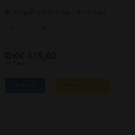
På eget lager (levering: 1-3 hverdage)


DKK 415,00
inkl. moms
LÆG I KURV
KONTAKT SÆLGER