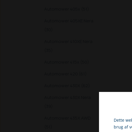
Automower 405x (51)
Automower 405XE Nera
(30)
Automower 410XE Nera
(35)
Automower 415x (50)
Automower 420 (61)
Automower 430X (62)
Automower 430X Nera
(39)
Automower 435X AWD
Dette web
(51)
brug af 