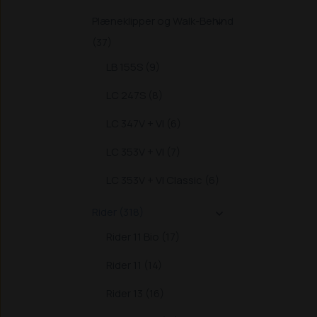
Plæneklipper og Walk-Behind

(37)
LB 155S (9)
LC 247S (8)
LC 347V + VI (6)
LC 353V + VI (7)
LC 353V + VI Classic (6)
Rider (318)

Rider 11 Bio (17)
Rider 11 (14)
Rider 13 (16)