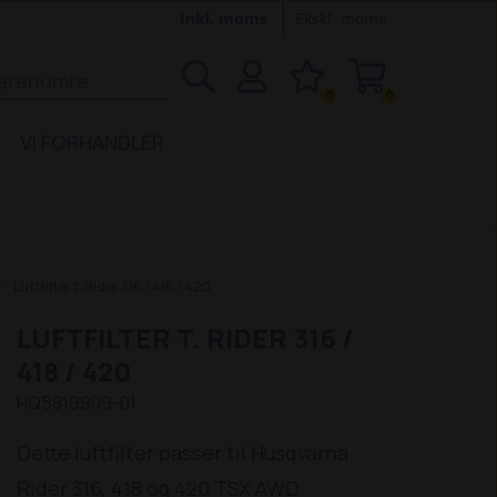
Inkl. moms
Ekskl. moms
0
0
VI FORHANDLER
Luftfilter t. Rider 316 / 418 / 420
LUFTFILTER T. RIDER 316 /
418 / 420
HQ5819909-01
Dette luftfilter passer til Husqvarna
Rider 316, 418 og 420 TSX AWD