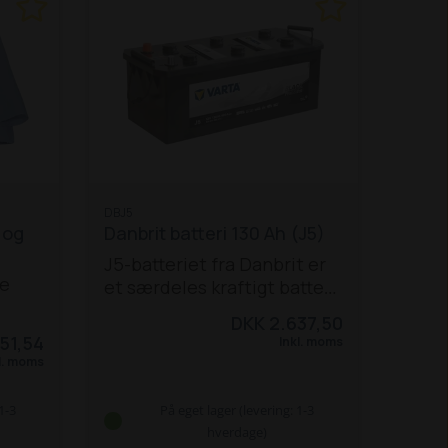
DBJ5
 og
Danbrit batteri 130 Ah (J5)
J5-batteriet fra Danbrit er
ue
et særdeles kraftigt batteri,
der passer til en række
DKK 2.637,50
d- og
forskellige traktorer, bl.a.
51,54
Inkl. moms
flere Ford-traktorer:
l. moms
Ford 3000, 4000, 5000,
7000, 8000,
Ford 3600,
1-3
På eget lager (levering: 1-3
 / 7840 /
4600, 5600, 6600, 7600,
hverdage)
 /