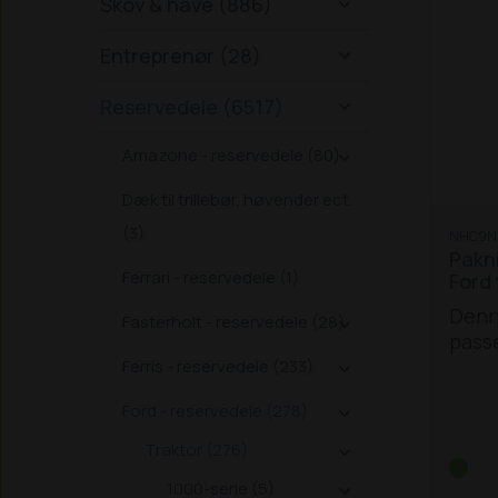
Skov & have (886)

Entreprenør (28)

Reservedele (6517)

Amazone - reservedele (80)

Dæk til trillebør, høvender ect.
(3)
NHC9N
Pakn
Ferrari - reservedele (1)
Ford 
Denn
Fasterholt - reservedele (28)

passe
og Fo
Ferris - reservedele (233)

Holl
Ford - reservedele (278)

8240
Traktor (276)

8360
1000-serie (5)
8870 
