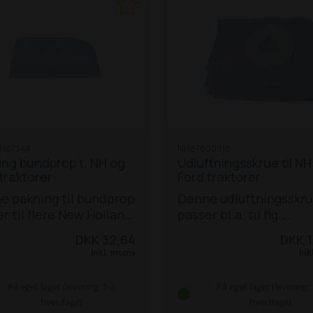
N6734A
NH87800918
ing bundprop t. NH og
Udluftningsskrue til NH
traktorer
Ford traktorer
e pakning til bundprop
Denne udluftningsskr
r til flere New Holland
passer bl.a. til flg.
rd traktorer:
New
forskellige New Hollan
DKK 32,64
DKK 1
and-traktorer:
Ford-traktorer, samt
Inkl. moms
Ink
5640 / 6640 / 7740 / 7840 /
rendegravere:
New
 / 8340
8160 / 8260 /
Holland-traktorer:
På eget lager (levering: 1-3
På eget lager (levering: 
 / 8560
8670 / 8770 /
5640 / 6640 / 7740
hverdage)
hverdage)
/ 8970
8670A / 8770A /
8240 / 8340
8160 / 8260