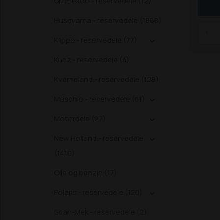
GM Elektro - reservedele (12)
Husqvarna - reservedele (1888)

Klippo - reservedele (77)

Kunz - reservedele (4)
Kverneland - reservedele (128)

Maschio - reservedele (61)

Motordele (27)

New Holland - reservedele

(1410)
Olie og benzin (17)
Polaris - reservedele (120)

Scan-Mek - reservedele (2)