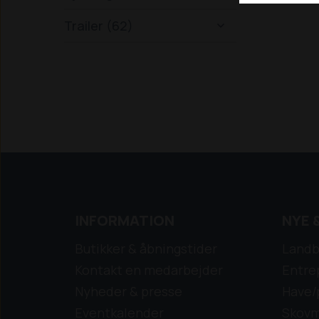
Trailer (62)

INFORMATION
NYE 
Butikker & åbningstider
Landb
Kontakt en medarbejder
Entre
Nyheder & presse
Have/
Eventkalender
Skovm