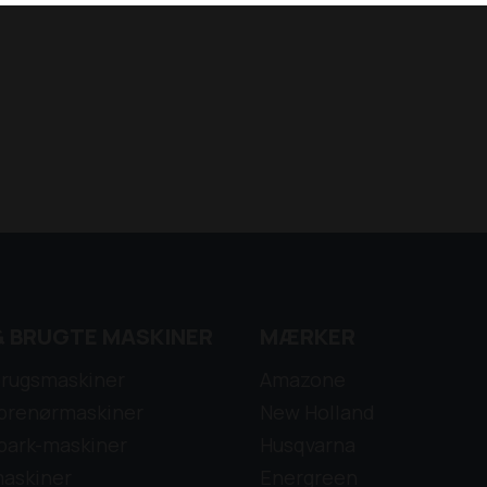
& BRUGTE MASKINER
MÆRKER
rugsmaskiner
Amazone
prenørmaskiner
New Holland
park-maskiner
Husqvarna
askiner
Energreen