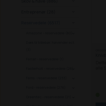
Skov & have (886)

Entreprenør (28)

Reservedele (6517)

Amazone - reservedele (80)

Dæk til trillebør, høvender ect.
(3)
GR0006
Kniv
Ferrari - reservedele (1)
Dette
alle
Fasterholt - reservedele (28)

Prise
Ferris - reservedele (233)

Ford - reservedele (278)

Greentec - reservedele (21)
