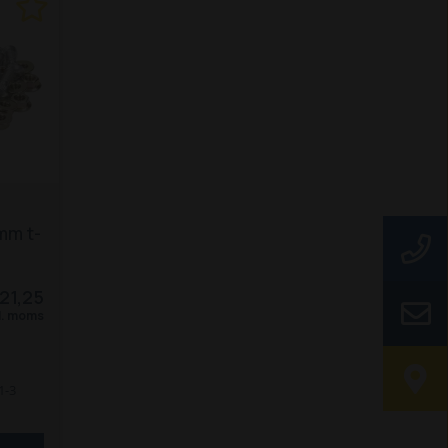
mm t-
21,25
l. moms
1-3