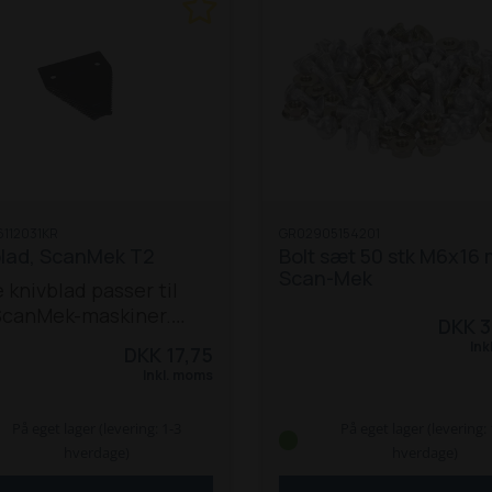
112031KR
GR02905154201
blad, ScanMek T2
Bolt sæt 50 stk M6x16 
Scan-Mek
 knivblad passer til
 ScanMek-maskiner.
DKK 3
n er pr. stk.
Ink
DKK 17,75
Inkl. moms
På eget lager (levering: 1-3
På eget lager (levering: 
hverdage)
hverdage)