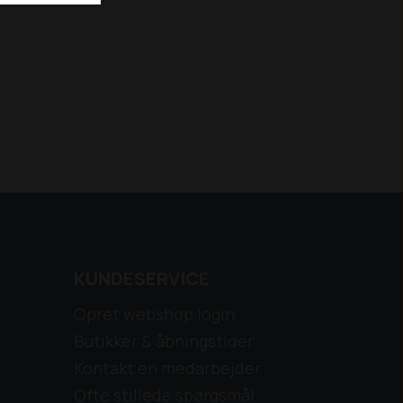
KUNDESERVICE
Opret webshop login
Butikker & åbningstider
Kontakt en medarbejder
Ofte stillede spørgsmål