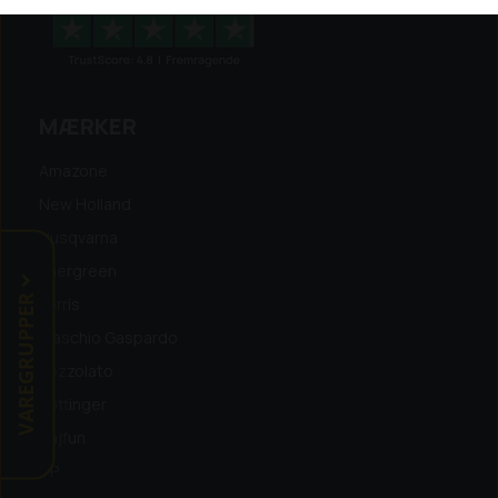
MÆRKER
Amazone
New Holland
Husqvarna
Energreen
VAREGRUPPER
Ferris
Maschio Gaspardo
Pezzolato
Pöttinger
Tajfun
TP