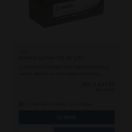
DBJ5
Danbrit batteri 130 Ah (J5)
J5-batteriet fra Danbrit er et særdeles kraftigt
batteri, der passer til en række forskellige
traktorer, bl.a. flere Ford-traktorer:
Ford
DKK 2.637,50
3000, 4000, 5000, 7000, 8000,
Ford 3600,
Inkl. moms
4600, 5600, 6600, 7600, 7700, 8700, 9600
Ford
3610, 4110, 4610, 5610, 6410, 6610, 6810, 7610,
På eget lager (levering: 1-3 hverdage)
7710, 7810, 7910
Ford TW10, TW15, TW20,
TW25, TW30, TW35
Ford 8630, 8730, 8830
Str.
SE MERE
mm. (LxBxH): 514x218x208
Bemærk:
Denne
vare er farligt gods, og skal sendes på en palle,