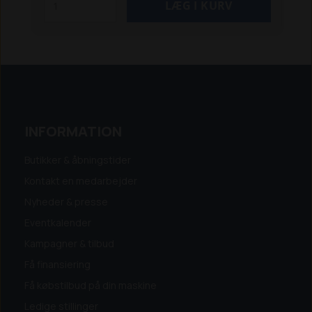
for at kunne sendes forsvarligt. Lægger du
denne vare i kurven, kan du derfor kun vælge
pallefragt (kr. 150,- + moms) eller Afhentning (0
kr.), når du afgiver ordren. Pallefragtens pris
gælder også selvom batteriets pris evt.
overstiger kr. 1.000,-.
INFORMATION
Butikker & åbningstider
Kontakt en medarbejder
Nyheder & presse
Eventkalender
Kampagner & tilbud
Få finansiering
Få købstilbud på din maskine
Ledige stillinger