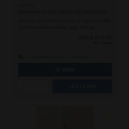
TF209766
Kløvekniv 8-vejs Tajfun RCA380/400
Denne 8-vejs kløvekniv passer til Tajfun RCA 380
og 400 save/kløveanlæg.
Vægt: 26,8 kg.
Bemærk:
Denne vare er tungt gods,
DKK 6.675,00
og skal sendes på en palle. Lægger du varen i
Inkl. moms
kurven, kan du kun vælge 'Pallefragt m.
fragtmand' (kr. 396,- + moms) eller Afhentning (0
På eget lager (levering: 1-3 hverdage)
kr.), når du afgiver ordren. Pallefragt-pris til ikke-
brofaste øer kan være højere. Pallefragtens pris
SE MERE
gælder, også selvom maskinens pris overstiger
fri fragt-beløbet på kr. 1.250,-.