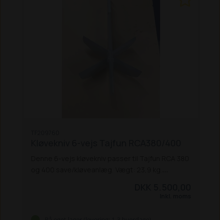
TF209760
Kløvekniv 6-vejs Tajfun RCA380/400
Denne 6-vejs kløvekniv passer til Tajfun RCA 380
og 400 save/kløveanlæg.
Vægt: 23,9 kg.
Bemærk:
Denne vare er tungt gods,
DKK 5.500,00
og skal sendes på en palle. Lægger du varen i
Inkl. moms
kurven, kan du kun vælge 'Pallefragt m.
fragtmand' (kr. 396,- + moms) eller Afhentning (0
På eget lager (levering: 1-3 hverdage)