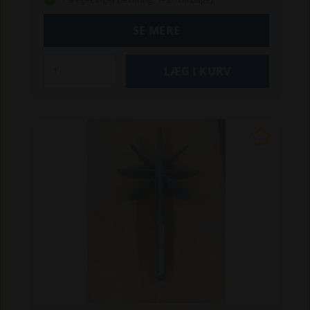
kr.), når du afgiver ordren. Pallefragt-pris til ikke-
brofaste øer kan være højere. Pallefragtens pris
SE MERE
gælder, også selvom maskinens pris overstiger
fri fragt-beløbet på kr. 1.250,-.