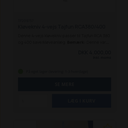
TF209757
Kløvekniv 4-vejs Tajfun RCA380/400
Denne 4-vejs kløvekniv passer til Tajfun RCA 380
og 400 save/kløveanlæg.
Bemærk:
Denne vare
er tungt gods, og skal sendes på en palle.
DKK 4.000,00
Lægger du varen i kurven, kan du kun vælge
Inkl. moms
'Pallefragt m. fragtmand' (kr. 396,- + moms) eller
Afhentning (0 kr.), når du afgiver
På eget lager (levering: 1-3 hverdage)
ordren. Pallefragt-pris til ikke-brofaste øer kan
være højere. Pallefragtens pris gælder, også
SE MERE
selvom maskinens pris overstiger fri fragt-
beløbet på kr. 1.250,-.