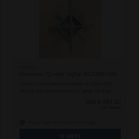
TF209774
Kløvekniv 12-vejs Tajfun RCA380/400
Denne 12-vejs kløvekniv passer til Tajfun RCA
380 og 400 save/kløveanlæg.
Vægt: 26,8 kg.
Bemærk:
Denne vare er tungt gods,
DKK 8.087,50
og skal sendes på en palle. Lægger du varen i
Inkl. moms
kurven, kan du kun vælge 'Pallefragt m.
fragtmand' (kr. 396,- + moms) eller Afhentning (0
På eget lager (levering: 1-3 hverdage)
kr.), når du afgiver ordren. Pallefragt-pris til ikke-
brofaste øer kan være højere. Pallefragtens pris
SE MERE