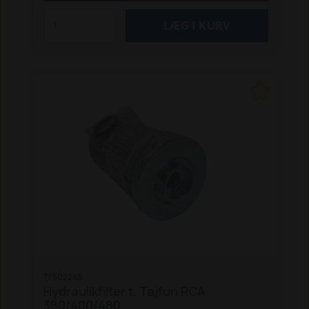
TF502245
Hydraulikfilter t. Tajfun RCA
380/400/480