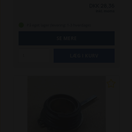
500 save kløveanlæg.
OBS - anbefales at købes
DKK 28,36
sammen med Roset TF501345
Inkl. moms
På eget lager (levering: 1-3 hverdage)
SE MERE