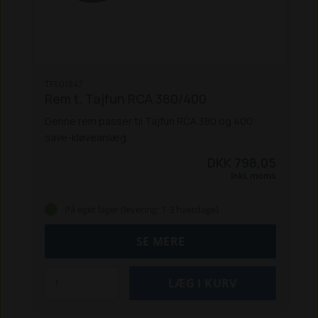
TF501947
Rem t. Tajfun RCA 380/400
Denne rem passer til Tajfun RCA 380 og 400
save-kløveanlæg.
DKK 798,05
Inkl. moms
På eget lager (levering: 1-3 hverdage)
SE MERE