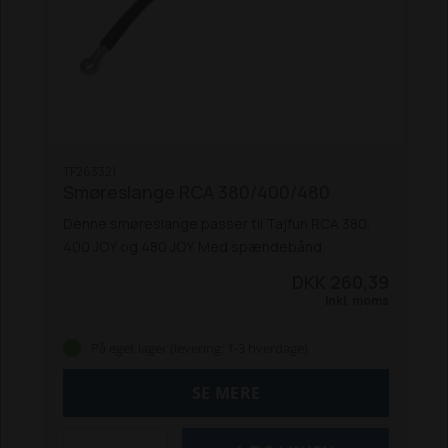
TF263321
Smøreslange RCA 380/400/480
Denne smøreslange passer til Tajfun RCA 380,
400 JOY og 480 JOY. Med spændebånd.
DKK 260,39
Inkl. moms
På eget lager (levering: 1-3 hverdage)
SE MERE