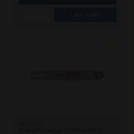
gælder, også selvom maskinens pris overstiger
fri fragt-beløbet på kr. 1.250,-.
178RNDD009
Sværd PowerCut 17"/43cm 3/8" t.