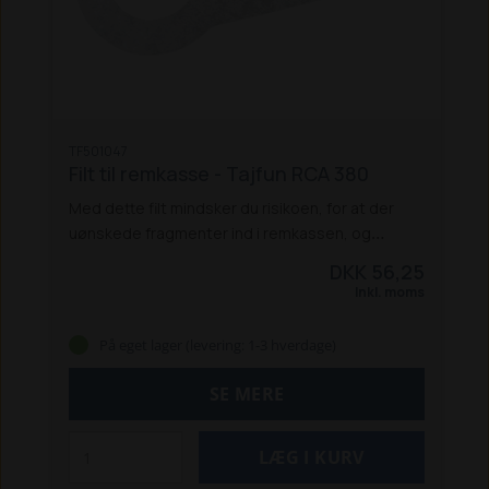
TF501047
Filt til remkasse - Tajfun RCA 380
Med dette filt mindsker du risikoen, for at der
uønskede fragmenter ind i remkassen, og
beskadiger remmen.
Specifikationer:
DKK 56,25
Passer til RCA 380 save-/kløveanlæg
Original
Inkl. moms
Tajfun reservedel
På eget lager (levering: 1-3 hverdage)
SE MERE