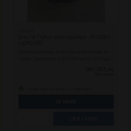
TF501291
Drev til Tajfun smørepumpe - RCA380
og RC400
Denne reservedel, er en original reservedel fra
Tajfun.
Den passer til RCA 380 og RCA 400 save
kløveanlæg.
DKK 263,44
Inkl. moms
På eget lager (levering: 1-3 hverdage)
SE MERE