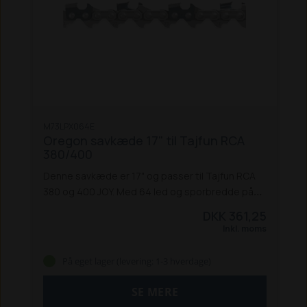
M73LPX064E
Oregon savkæde 17" til Tajfun RCA
380/400
Denne savkæde er 17" og passer til Tajfun RCA
380 og 400 JOY. Med 64 led og sporbredde på
1,5 mm.
DKK 361,25
Inkl. moms
På eget lager (levering: 1-3 hverdage)
SE MERE