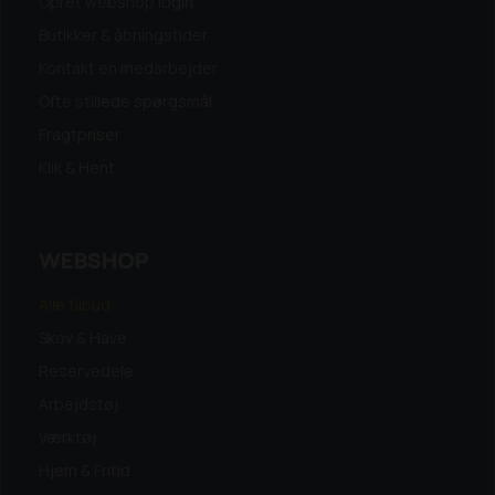
Opret webshop login
Butikker & åbningstider
Kontakt en medarbejder
Ofte stillede spørgsmål
Fragtpriser
Klik & Hent
WEBSHOP
Alle tilbud
Skov & Have
Reservedele
Arbejdstøj
Værktøj
Hjem & Fritid