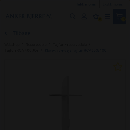
Inkl. moms
Ekskl. moms
0
0
Tilbage
Webshop
Reservedele
Tajfun - reservedele
Tajfun RCA 400 JOY
Kløvekniv 4-vejs Tajfun RCA380/400