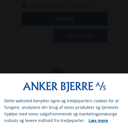
fragtmand' (kr. 396,- + moms) eller
På eget lager (levering: 1-3 hverdage)
Afhentning (0 kr.), når du afgiver
ordren. Pallefragt-pris til ikke-brofaste øer
SE MERE
kan være højere. Pallefragtens pris gælder,
også selvom maskinens pris overstiger fri
fragt-beløbet på kr. 1.250,-.
Dette websted benytter egne og tredjeparters cookies for at
Vælg venligst om du er
fungere, analysere din brug af vores produkter og tjenester,
erhvervs- eller privatkunde
hjælpe med vores salgsfremmende og marketingsmæssige
indsats og levere indhold fra tredjeparter.
Læs mere
ERHVERV