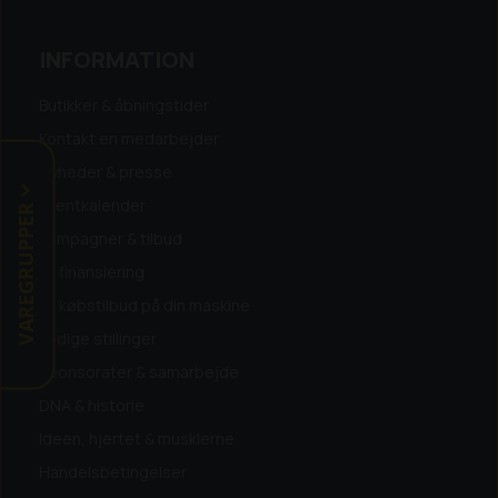
INFORMATION
Butikker & åbningstider
Kontakt en medarbejder
Nyheder & presse
Eventkalender
VAREGRUPPER
Kampagner & tilbud
Få finansiering
Få købstilbud på din maskine
Ledige stillinger
Sponsorater & samarbejde
DNA & historie
Ideen, hjertet & musklerne
Handelsbetingelser