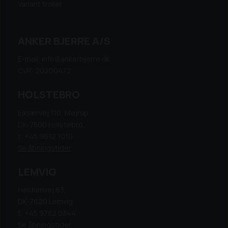
Variant trailer
ANKER BJERRE A/S
E-mail: info@ankerbjerre.dk
CVR: 20200472
HOLSTEBRO
Elkjærvej 110, Mejrup
DK-7500 Holstebro
t: +45 9612 1010
Se åbningstider
LEMVIG
Heldumvej 63,
DK-7620 Lemvig
t: +45 9782 0344
Se åbningstider