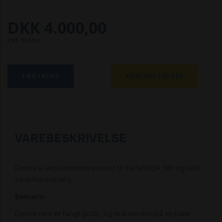
DKK 4.000,00
inkl. moms
LÆG I KURV
KONTAKT SÆLGER
VAREBESKRIVELSE
Denne 4-vejs kløvekniv passer til Tajfun RCA 380 og 400
save/kløveanlæg.
Bemærk:
Denne vare er tungt gods, og skal sendes på en palle.