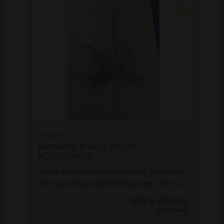
TF209760
Kløvekniv 6-vejs Tajfun
RCA380/400
Denne 6-vejs kløvekniv passer til Tajfun RCA
380 og 400 save/kløveanlæg.
Vægt: 23,9 kg.
Bemærk:
Denne vare er tungt gods,
DKK 5.500,00
og skal sendes på en palle. Lægger du varen
Inkl. moms
i kurven, kan du kun vælge 'Pallefragt m.