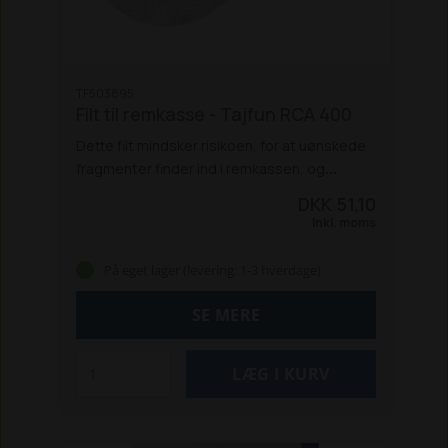
TF503895
Filt til remkasse - Tajfun RCA 400
Dette filt mindsker risikoen, for at uønskede
fragmenter finder ind i remkassen, og
beskadiger remmen.
Specifikationer:
DKK 51,10
Passer til RCA 400 save-/kløveanlæg
Original
Inkl. moms
Tajfun reservedel
På eget lager (levering: 1-3 hverdage)
SE MERE