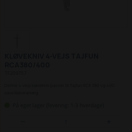
KLØVEKNIV 4-VEJS TAJFUN
RCA380/400
TF209757
Denne 4-vejs kløvekniv passer til Tajfun RCA 380 og 400
save/kløveanlæg.
På eget lager (levering: 1-3 hverdage)

