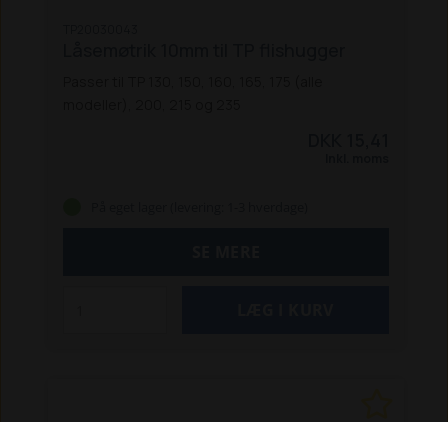
TP20030043
Låsemøtrik 10mm til TP flishugger
Passer til TP 130, 150, 160, 165, 175 (alle
modeller), 200, 215 og 235
DKK 15,41
Inkl. moms
På eget lager (levering: 1-3 hverdage)
SE MERE