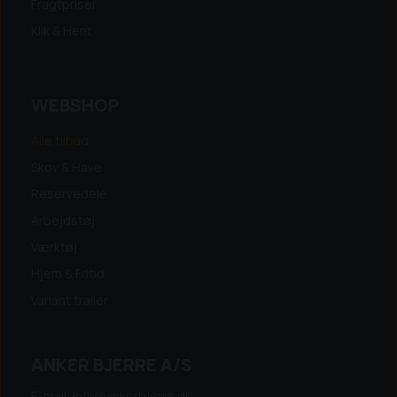
Fragtpriser
Klik & Hent
WEBSHOP
Alle tilbud
Skov & Have
Reservedele
Arbejdstøj
Værktøj
Hjem & Fritid
Variant trailer
ANKER BJERRE A/S
E-mail: info@ankerbjerre.dk