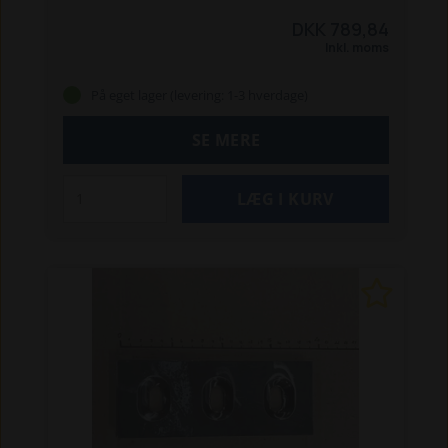
Mobil
TP 160 PTO
TP 160 Mobil
TP 165 Mobil
TP
DKK 789,84
175 PTO
TP 175 Mobil
TP 175 Mobil - benzin
TP
Inkl. moms
175 Mobil - kubota
TP 175 Track
TP 175 Track -
Kubota
TP 175 Mobil ZE
På eget lager (levering: 1-3 hverdage)
SE MERE