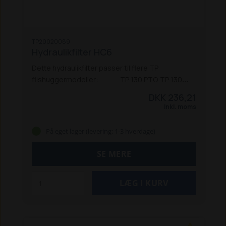
TP20020089
Hydraulikfilter HC6
Dette hydraulikfilter passer til flere TP
flishuggermodeller:
TP 130 PTO
TP 130
mobil
TP 150 PTO
TP 150 mobil
TP 160 PTO
TP
DKK 236,21
160 mobil
TP 165 mobil
TP 175 PTO
TP 175 mobil
Inkl. moms
TP 175 mobil - benzin
TP 175 mobil - kubota
TP
175 Track
TP 175 Track - kubota
TP 175 mobil ZE
På eget lager (levering: 1-3 hverdage)
TP 200 PTO
TP 200 mobil
SE MERE