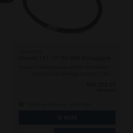
TP20040039
Kilerem T2 t. TP 130-200 flishuggere
Denne T2 kilerem passer til flere TP-modeller:
TP 130 PTO
TP 130 Mobil
TP 150 PTO
TP 150
Mobil
TP 160 PTO
TP 160 Mobil
TP 165 Mobil
TP
DKK 255,03
175 PTO
TP 175 Mobil
TP 175 Mobil - benzin
TP
Inkl. moms
175 Mobil - Kubota
TP 175 Mobil ZE
TP 200 PTO
TP 200 Mobil
På eget lager (levering: 1-3 hverdage)
SE MERE