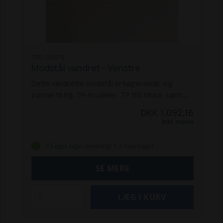
TP17-00079
Modstål vandret - Venstre
Dette vandrette modstål er højrevendt, og
passer til flg. TP-modeller: TP 165 Mobil, samt
alle TP 175-modeller:
TP 165
TP 175 PTO
DKK 1.092,16
TP 175 Mobil
TP 175 Mobil - benzin
TP 175 Mobil -
Inkl. moms
kubota
TP 175 Track
TP 175 Track - Kubota
TP
175 Mobil ZE
På eget lager (levering: 1-3 hverdage)
SE MERE