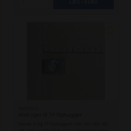
TP21001245
Afstryger til TP flishugger
Passer til flg. TP flishuggere: 130, 150, 160, 165,
175, 200 og 250. Både PTO- og Mobil-modeller.