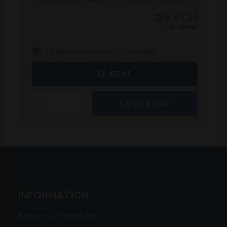
Samt TP 760 VH og TP 760 PH.
DKK 65,21
Inkl. moms
På eget lager (levering: 1-3 hverdage)
SE MERE
INFORMATION
Butikker & åbningstider