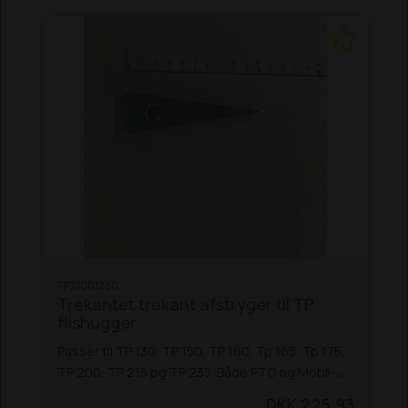
TP21001230
Trekantet trekant afstryger til TP
flishugger
Passer til TP 130, TP 150, TP 160, Tp 165, Tp 175,
TP 200, TP 215 pg TP 235. Både PTO og Mobil-
modeller.
Samt TP 760 VH og TP 760 PH.
OBS!
DKK 225,93