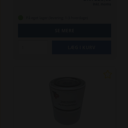
Prisen er pr. stk.
Inkl. moms
På eget lager (levering: 1-3 hverdage)
SE MERE