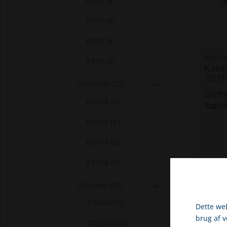
8670 (9)
8770 (8)
8870 (8)
NH8201
8970 (8)
Kabin
TS/
70A-serie (32)

Dett
8670A (8)
kabin
New H
8770A (8)
og TM
100 /
8870A (8)
150 /
8970A (8)
155
T
TG-serie (63)

TG210 (15)
Dette web
brug af 
TG230 (16)