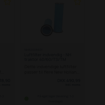
NH82008601
Luftfilter indvendig - NH
traktor 40/60/TS/TM
Dette indvendige luftfilter
f
passer til flere New Holland
 og
traktorer i 40-serien, 60-
18,90
DKK 490,99
ktor-
serien, TM-serien og TS-
l. moms
Inkl. moms
 6640
serien:
5640 / 6640 /
8340
7740 / 7840 / 8240 **
8160 /
1-3
På eget lager (levering: 1-3
60
8260 / 8360 / 8560 **
TS 80
hverdage)
70
/ 90 / 100 / 115
TM 115 / 125 /