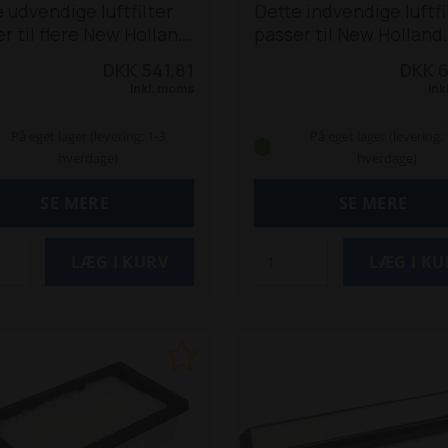
 udvendige luftfilter
Dette indvendige luftfi
r til flere New Holland
passer til New Holland
orer i 40-, 60- og TM-
traktorer: 8160, 8260, 
DKK 541,81
DKK 6
rne:
5640,
8560 og TM 115-190.
Pa
Inkl. moms
Ink
,7740,7840,8240 og
også til Ford 60-serien
*
8160 / 8260 *
TM 125
Erstatter: NH82008607
På eget lager (levering: 1-3
På eget lager (levering: 
 / 150 165
* Passer også
NH82034442, NH8426
hverdage)
hverdage)
ord-modellerne
SE MERE
SE MERE