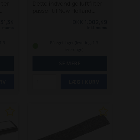
lter
Dette indvendige luftfilter
passer til New Holland
8360,
traktorer: 8160, 8260, 8360,
31,34
DKK 1.002,49
sser
8560 og TM-modellerne:
l. moms
Inkl. moms
.
120, 125, 130, 135, 140, 150,
,
155, 165, 175 og 190.
Passer
1-3
På eget lager (levering: 1-3
0664
også til Fiat M100, M115,
hverdage)
M135 og M160, samt
tilsvarende Ford-modeller.
SE MERE
Erstatter: 87569540, 82008606, 820344