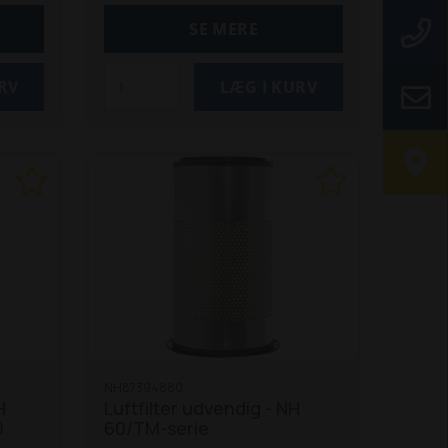
135 / 150 / 165
** Både New
SE MERE
 110 /
Holland og Ford
Passer
150 /
også til Ford 100-serie og
 155
Fiat M100 / M115.
asser
-
X 32
4
TX
NH87394880
H
Luftfilter udvendig - NH
0
60/TM-serie