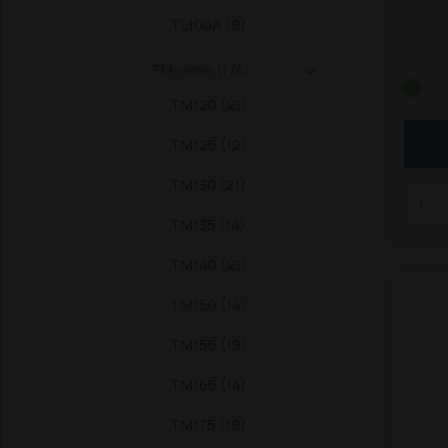
TSA-
TL100A (9)
8240 
TM-serie (174)

8360 
TM120 (21)
115
T
135A
TM125 (12)
Delt
165
T
TM130 (21)
Passe
TM135 (14)
mode
TM140 (21)
TM150 (14)
TM155 (19)
TM165 (14)
TM175 (19)