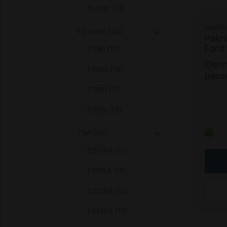
TM190 (19)
NHC9N
TS-serie (45)

Pakn
Ford 
TS90 (13)
Denn
TS100 (13)
passe
og Fo
TS110 (7)
Holl
TS115 (12)
8240
TSA (50)
8360

8870 
TS100A (11)
8870
135 /
TS115A (13)
100 /
TS125A (13)
/ 125
trakt
TS135A (13)
/ 774
8160 