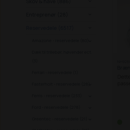
Skov & have (886)

Entreprenør (28)

Reservedele (6517)

Amazone - reservedele (80)

Dæk til trillebør, høvender ect.
(3)
NH928
Brænd
Ferrari - reservedele (1)
Dette
passe
Fasterholt - reservedele (28)

trakt
Ferris - reservedele (233)
130 / 

165 /
Ford - reservedele (278)

Greentec - reservedele (21)
