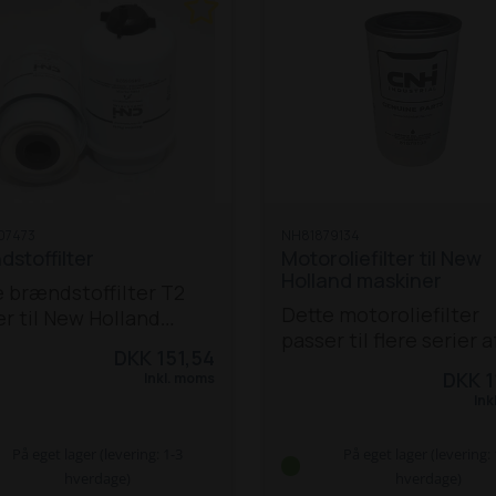
07473
NH81879134
stoffilter
Motoroliefilter til New
Holland maskiner
 brændstoffilter T2
Dette motoroliefilter
r til New Holland
passer til flere serier a
or TM 115 / 120 / 125 /
DKK 151,54
New Holland traktorer
135 / 140 / 150 / 155 /
DKK 1
Inkl. moms
TX-mejetærskere:
Tra
 175 / 190
Ink
modeller:
5640 /
/ 7740 / 7840 / 8240 / 
På eget lager (levering: 1-3
På eget lager (levering: 
8160 / 8260 / 8360 / 85
hverdage)
hverdage)
8670 / 8770 / 8870 / 89