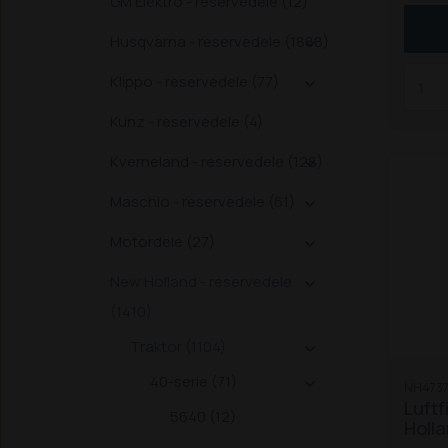
GM Elektro - reservedele (12)
Husqvarna - reservedele (1888)

Klippo - reservedele (77)

Kunz - reservedele (4)
Kverneland - reservedele (128)

Maschio - reservedele (61)

Motordele (27)

New Holland - reservedele

(1410)
Traktor (1104)

40-serie (71)

NH4737
Luftf
5640 (12)
Holl