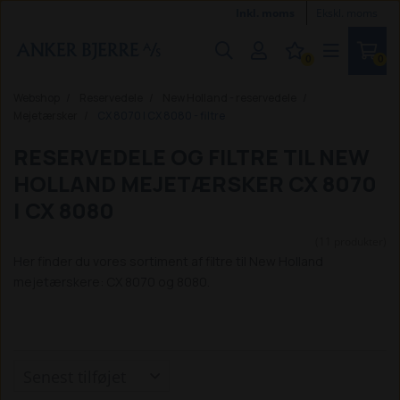
Inkl. moms
Ekskl. moms
0
0
Webshop
Reservedele
New Holland - reservedele
Mejetærsker
CX 8070 | CX 8080 - filtre
RESERVEDELE OG FILTRE TIL NEW
HOLLAND MEJETÆRSKER CX 8070
| CX 8080
(11 produkter)
Her finder du vores sortiment af filtre til New Holland
mejetærskere: CX 8070 og 8080.