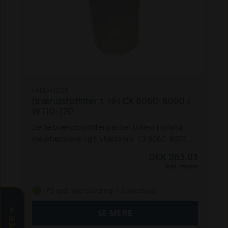
NH90412128
Brændstoffilter t. NH CX 8060-8090 /
W110-170
Dette brændstoffilter passer til New Holland
mejetærskere og hjullæssere: CX 8060, 8070,
8080 og 8090, samt W110, W130 og W170 inkl. D-
DKK 283,03
modeller.
Inkl. moms
På eget lager (levering: 1-3 hverdage)
SE MERE