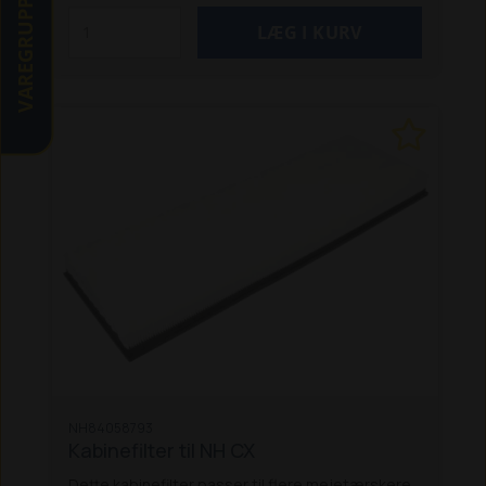
VAREGRUPPER
NH84058793
Kabinefilter til NH CX
Dette kabinefilter passer til flere mejetærskere