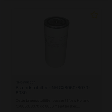
NH84597064
Brændstoffilter - NH CX8060-8070-
8080
Dette brændstoffilter passer til New Holland
CX8060, 8070 og 8080 mejetærsker.
Erstatter: NH1931100 og NH5801364481