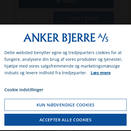
SE MERE
Dette websted benytter egne og tredjeparters cookies for at
Vælg venligst om du er
fungere, analysere din brug af vores produkter og tjenester,
erhvervs- eller privatkunde
hjælpe med vores salgsfremmende og marketingsmæssige
indsats og levere indhold fra tredjeparter.
Læs mere
ERHVERV
PRIVAT
Cookie indstillinger
Hvis du vælger erhverv, så får du vist
priserne ex. moms. Hvis du vælger
KUN NØDVENDIGE COOKIES
privat, så får du vist priserne inkl.
moms
ACCEPTER ALLE COOKIES
NH84597068