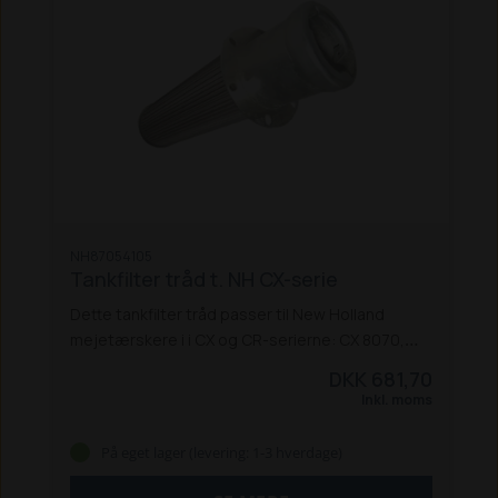
NH87054105
Tankfilter tråd t. NH CX-serie
Dette tankfilter tråd passer til New Holland
mejetærskere i i CX og CR-serierne: CX 8070,
8080 og 8090 samt CR 980.
DKK 681,70
Inkl. moms
På eget lager (levering: 1-3 hverdage)