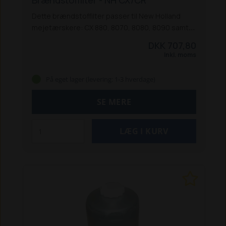
Brændstoffilter - NH CX/CR
Dette brændstoffilter passer til New Holland
mejetærskere: CX 880, 8070, 8080, 8090 samt
CR 890 og 960.
DKK 707,80
Inkl. moms
På eget lager (levering: 1-3 hverdage)
SE MERE