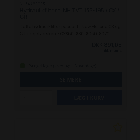
NH84469093
Hydraulikfilter t. NH TVT 135-195 / CX /
CR
Dette hydraulikfilter passer til New Holland CX og
CR-mejetærskere: CX860, 880, 8060, 8070,
8080, 8090 og CR980, samt TVT-traktorer: 135,
DKK 891,05
145, 155, 170, 190 og 195.
Inkl. moms
På eget lager (levering: 1-3 hverdage)
SE MERE