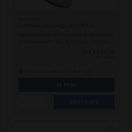
NH84493612
Luftfilter udvendig - NH CX/CR
Dette udvendige luftfilter passer til New Holland
CX mejetærskere: 860, 8070, 8080 + CR 980.
Erstatter: NH84069017
DKK 1.645,95
Inkl. moms
På eget lager (levering: 1-3 hverdage)
SE MERE