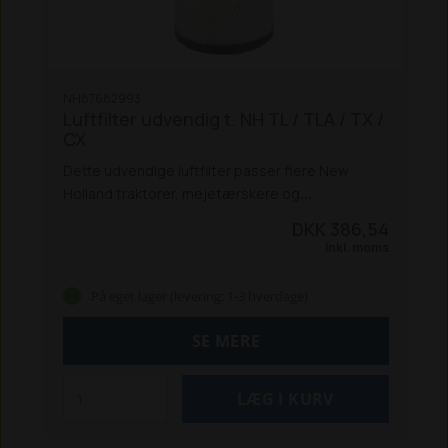
NH87682993
Luftfilter udvendig t. NH TL / TLA / TX /
CX
Dette udvendige luftfilter passer flere New
Holland traktorer, mejetærskere og
rendegravere:
Traktorer, Ford:
4635 /
DKK 386,54
4835 / 5635 / 6635 / 7635
Traktorer, New
Inkl. moms
Holland:
TL 70 / 80 / 90 / 100
TL 70A / 80A
/ 90A / 100A
Mejetærskere, New Holland:
På eget lager (levering: 1-3 hverdage)
TX 62 / 64 / 65 / 68
CX 8060
CX 8070
CX 8080
CX
8090
Rendegraver, New Holland:
B115
SE MERE