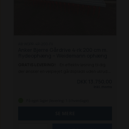
Leveres usamlet
Kan leveres samlet mod mer
pris på 800 kr. ekskl. moms
Leveringstid: 3-7
hverdage
Levering: Afhentning (Tilbud på
levering udregnes ved forespørgsel)
AB-WGPR-4R-200-FV
Anker Bjerre Gårdrive 4-rk 200 cm m.
flydeophæng – Weidemann ophæng
GRATIS LEVERING!
En effektiv løsning til dig,
der ønsker en velplejet gårdsplads uden ukrudt.
Denne 4-rækkede gårdrive til Weidemann-
DKK 13.750,00
maskiner arbejder i dybden og sikrer et tæt og
Inkl. moms
ensartet resultat, hvor overfladen fremstår flot
og velbearbejdet.
Den robuste konstruktion i
På eget lager (levering: 1-3 hverdage)
varmgalvaniseret stål gør riven særdeles
holdbar og modstandsdygtig over for
SE MERE
vejrpåvirkning. Flydeophænget sikrer optimal
kontakt med underlaget og en ensartet