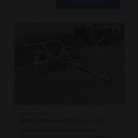
bearbejdning – også på ujævne arealer.
Riven
leveres med Weidemann-ophæng og kan
desuden produceres i specialmål, så den passer
præcist til dine behov og maskine.
Specifikationer:
Arbejdsbredde: 200 cm
Antal rækker: 4
Ophæng: Weidemann
Materiale:
Varmgalvaniseret stål
Flydeophæng
Anvendelse: Ukrudtsbekæmpelse og
vedligeholdelse af gårdspladser og grusarealer
Mulighed for specialmål
Bemærk:
Leveres usamlet
Kan leveres samlet mod mer
pris på 800 kr. ekskl. moms
Leveringstid: 3-7
hverdage
Levering: Afhentning (Tilbud på
levering udregnes ved forespørgsel)
AB-RBM-1575-FV
Anker Bjerre Riven 157,5 cm - Pro
Anker Bjerre Riven er en professionel
gårdspladsrive, som er udført i stærk kvalitet, og