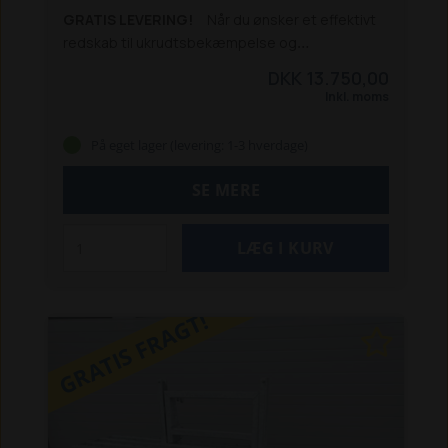
GRATIS LEVERING!
Når du ønsker et effektivt
redskab til ukrudtsbekæmpelse og
vedligeholdelse af grusarealer, er denne 4-
DKK 13.750,00
rækkede gårdrive et oplagt valg. Den tætte
Inkl. moms
opbygning sikrer et ensartet og grundigt
resultat, hvor selv genstridigt ukrudt løsnes
På eget lager (levering: 1-3 hverdage)
effektivt.
Riven er fremstillet i varmgalvaniseret
stål, hvilket giver høj holdbarhed og lang levetid
SE MERE
– også ved daglig brug under krævende forhold.
Flydeophænget sikrer, at riven følger underlaget
optimalt og giver et jævnt resultat uden at grave
sig ned.
Den leveres med Euro-ophæng og
passer dermed til en lang række minilæssere.
GRATIS FRAGT!
Derudover kan riven fremstilles på specialmål, så
den matcher dine specifikke behov og
maskinstørrelse.
Specifikationer:
Arbejdsbredde: 200 cm
Antal rækker: 4
Ophæng: Euro
Materiale: Varmgalvaniseret stål
Flydeophæng
Anvendelse: Ukrudtsbekæmpelse