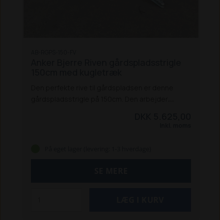
AB-RGPS-150-FV
Anker Bjerre Riven gårdspladsstrigle
150cm med kugletræk
Den perfekte rive til gårdspladsen er denne
gårdspladsstrigle på 150cm. Den arbejder
effektivt i gruset - uden at gå i underlaget.
DKK 5.625,00
Striglen efterlader et flot resultat, og stresser
Inkl. moms
ukrudt.
Riven hæves/sænkes let via et håndtag,
og spændes på maskinen via kugletræk.
Den er
På eget lager (levering: 1-3 hverdage)
udført i varmgalvaniseret stål og slidstærke
tænder.
Bemærk:
Klargøringstid: 3-7
SE MERE
hverdage
Levering: Afhentning. Tilbud på
levering kan forespørges