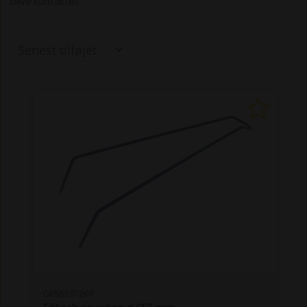
blive kontaktet.
GR585072KR