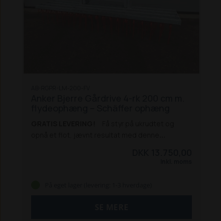
AB-RGPR-LM-200-FV
Anker Bjerre Gårdrive 4-rk 200 cm m.
flydeophæng – Schäffer ophæng
GRATIS LEVERING!
Få styr på ukrudtet og
opnå et flot, jævnt resultat med denne
gennemarbejdede gårdrive rive til Schäffer. Den
DKK 13.750,00
4-rækkede opbygning arbejder effektivt i
Inkl. moms
overfladen og sikrer en grundig løsning af ukrudt,
samtidig med at materialet fordeles ensartet.
På eget lager (levering: 1-3 hverdage)
Konstruktionen er udført i varmgalvaniseret stål,
som giver høj modstandsdygtighed over for slid
SE MERE
og vejrpåvirkning. Det gør riven velegnet til både