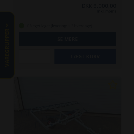
løsne op i gruset, og er udført i varmgalvaniseret
DKK 9.000,00
stål, har kraftige fjedertænder, elektrisk
Inkl. moms
hæve/sænk og spændes på maskinen via
kuglekobling.
Riven kan også leveres uden
På eget lager (levering: 1-3 hverdage)
kuglekobling, hvor montering så sker med
VAREGRUPPER
gaffeltræk.
Bemærk:
Klargøringstid: 3-7
SE MERE
hverdage
Levering: Afhentning. Tilbud på
levering kan forespørges
Vægt: 150 kg.