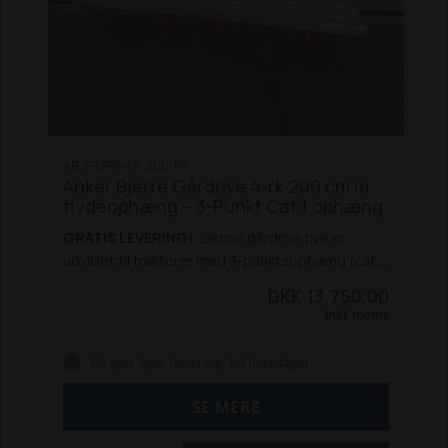
og vedligeholdelse af gårdspladser og
grusarealer
Mulighed for specialmål
Bemærk:
Leveres usamlet
Kan leveres samlet mod mer
pris på 800 kr. ekskl. moms
Leveringstid: 3-7
hverdage
Levering: Afhentning (Tilbud på
levering udregnes ved forespørgsel)
AB-3PGPR-4R-200-FV
Anker Bjerre Gårdrive 4-rk 200 cm m.
flydeophæng – 3-Punkt Cat.1 ophæng
GRATIS LEVERING!
Denne gårdrive rive er
udviklet til traktorer med 3-punktsophæng (cat.
1) og leverer en effektiv løsning til
DKK 13.750,00
vedligeholdelse af grus, gårdspladser og
Inkl. moms
indkørsler. Den 4-rækkede konstruktion giver et
tæt og ensartet resultat, hvor ukrudt løsnes
På eget lager (levering: 1-3 hverdage)
effektivt fra bunden.
Det varmgalvaniserede stål
sikrer optimal modstandsdygtighed over for rust
SE MERE
og slid, hvilket gør riven ideel til både
professionel og privat brug. Med flydeophæng