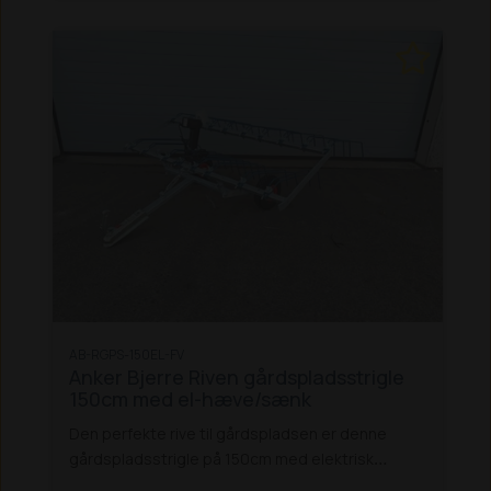
AB-RGPS-150EL-FV
Anker Bjerre Riven gårdspladsstrigle
150cm med el-hæve/sænk
Den perfekte rive til gårdspladsen er denne
gårdspladsstrigle på 150cm med elektrisk
hæve/sænk. Den arbejder effektivt i gruset -