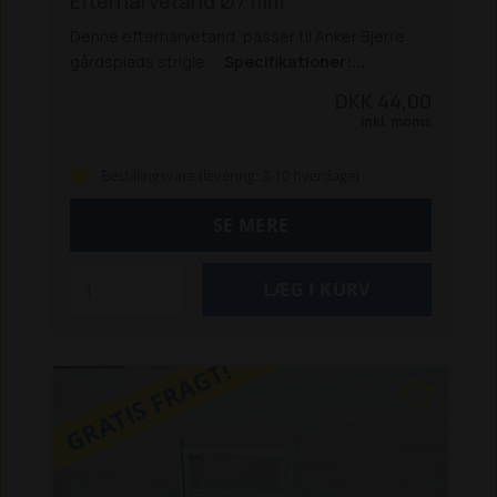
Efterharvetand Ø7 mm
Denne efterharvetand, passer til Anker Bjerre
gårdsplads strigle.
Specifikationer:
Længde: 600 mm
Diameter: Ø 7 mm
Ben: 2
Uden
DKK 44,00
spole
Inkl. moms
Bestillingsvare (levering: 3-10 hverdage)
SE MERE
GRATIS FRAGT!