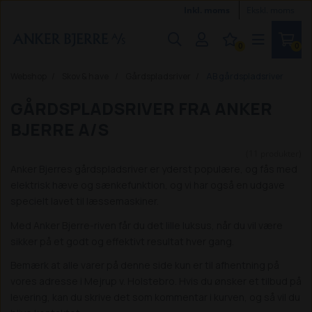
Inkl. moms
Ekskl. moms
0
0
Webshop
Skov & have
Gårdspladsriver
AB gårdspladsriver
GÅRDSPLADSRIVER FRA ANKER
BJERRE A/S
(11 produkter)
Anker Bjerres gårdspladsriver er yderst populære, og fås med
elektrisk hæve og sænkefunktion, og vi har også en udgave
specielt lavet til læssemaskiner.
Med Anker Bjerre-riven får du det lille luksus, når du vil være
sikker på et godt og effektivt resultat hver gang.
Bemærk at alle varer på denne side kun er til afhentning på
vores adresse i Mejrup v. Holstebro. Hvis du ønsker et tilbud på
levering, kan du skrive det som kommentar i kurven, og så vil du