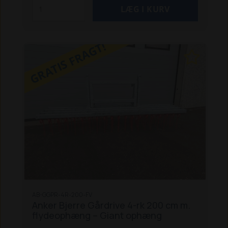
tilpasser redskabet sig terrænet og sikrer en
jævn bearbejdning uden at beskadige
underlaget.
Riven leveres usamlet og kan
GRATIS FRAGT!
tilpasses med specialmål, så den passer til
forskellige maskintyper og arbejdsopgaver.
Specifikationer:
Arbejdsbredde: 200 cm
Antal rækker: 4
Ophæng: 3-Punkt Cat.1
Materiale:
Varmgalvaniseret stål
Flydeophæng
Anvendelse: Ukrudtsbekæmpelse og
vedligeholdelse af gårdspladser og grusarealer
Mulighed for specialmål
Bemærk:
Leveres usamlet
Kan leveres samlet mod mer
pris på 800 kr. ekskl. moms
Leveringstid: 3-7
hverdage
Levering: Afhentning (Tilbud på
levering udregnes ved forespørgsel)
AB-GGPR-4R-200-FV
Anker Bjerre Gårdrive 4-rk 200 cm m.
flydeophæng – Giant ophæng