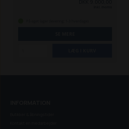
DKK 9.000,00
uden at gå i underlaget. Striglen efterlader et
Inkl. moms
flot resultat, og stresser ukrudt.
Riven
hæves/sænkes let via en kontakt, og spændes
På eget lager (levering: 1-3 hverdage)
på maskinen via kugletræk.
Den er udført i
varmgalvaniseret stål og slidstærke tænder.
SE MERE
Bemærk:
Klargøringstid: 3-7 hverdage
Levering: Afhentning. Tilbud på levering kan
forespørges
INFORMATION
Butikker & åbningstider
Kontakt en medarbejder