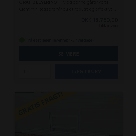
GRATIS LEVERING!
Med denne gårdrive til
Giant minilæssere får du et robust og effektivt
redskab til daglig vedligeholdelse. Den 4-
DKK 13.750,00
rækkede opbygning sikrer en tæt bearbejdning
Inkl. moms
af overfladen, så ukrudt fjernes effektivt, og
resultatet bliver ensartet og pænt.
Riven er
På eget lager (levering: 1-3 hverdage)
fremstillet i slidstærkt varmgalvaniseret stål,
som beskytter mod rust og sikrer lang levetid.
SE MERE
Flydeophænget gør, at riven følger terrænet
naturligt og giver et jævnt resultat uden
ujævnheder.
Den er udstyret med ophæng til
Giant og er dermed klar til brug med kompatible
maskiner. Samtidig tilbydes muligheden for
GRATIS FRAGT!
specialmål, hvis du har behov for en tilpasset
løsning.
Specifikationer:
Arbejdsbredde: 200 cm
Antal rækker: 4
Ophæng: Giant
Materiale: Varmgalvaniseret stål
Flydeophæng
Anvendelse: Ukrudtsbekæmpelse
og vedligeholdelse af gårdspladser og
grusarealer
Mulighed for specialmål
Bemærk: