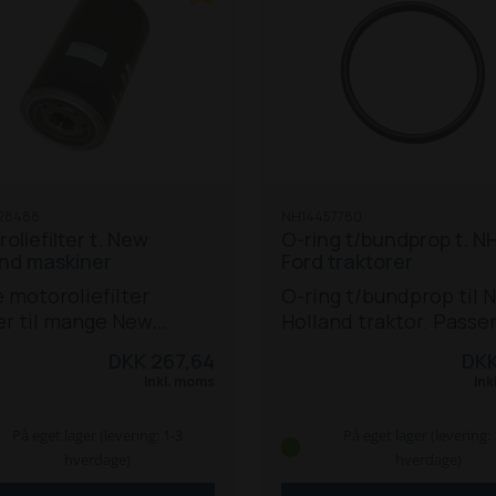
28488
NH14457780
oliefilter t. New
O-ring t/bundprop t. NH
and maskiner
Ford traktorer
 motoroliefilter
O-ring t/bundprop til 
er til mange New
Holland traktor. Passer
nd traktorer,
til mange T7-modeller:
DKK 267,64
DKK
læssere, gummigeder
NH TL 70 / 80 / 90 
Inkl. moms
Ink
endegravere:
TL 70A / 80A / 90A / 10
torer:
TL 70 A / 80
TM 120 / 130 / 135 / 140 
På eget lager (levering: 1-3
På eget lager (levering: 
0 A / 100 A
TS 100 A / TS
/ 155 / 165 / 175 / 190
NH
hverdage)
hverdage)
 / TS 125 A / TS 135 A
100A / 115A / 125A / 135