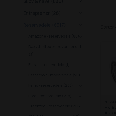
Skov & have (886)

Entreprenør (28)

Reservedele (6517)

Sortér 
Amazone - reservedele (80)

Dæk til trillebør, høvender ect.
(3)
Ferrari - reservedele (1)
Fasterholt - reservedele (28)

Ferris - reservedele (233)

Ford - reservedele (278)

NH926
Greentec - reservedele (21)
Hydra

Aut