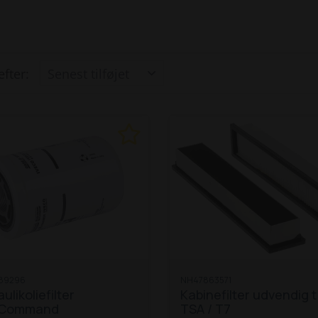
efter:
89296
NH47863571
ulikoliefilter
Kabinefilter udvendig t
oCommand
TSA / T7