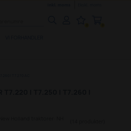
Inkl. moms
Ekskl. moms
0
0
VI FORHANDLER
7.260 | T7.270 AC
.220 | T7.250 | T7.260 |
 New Holland traktorer: NH
(14 produkter)