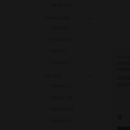
TM190 (19)
TS-serie (45)

TS90 (13)
TS100 (13)
TS110 (7)
NH842
Motor
TS115 (12)
Holl
TSA (50)
Dette

pass
TS100A (11)
Holla
hjul
TS115A (13)
og r
TS125A (13)
Trak
A / 9
TS135A (13)
115 A