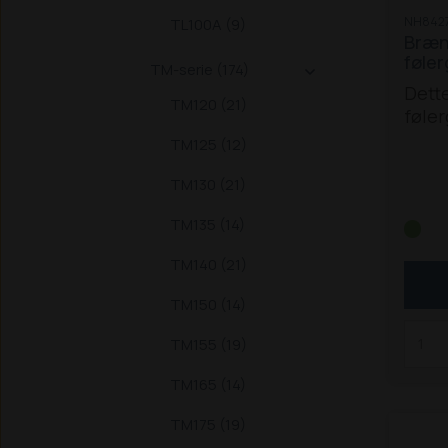
NH842
TL100A (9)
Bræn
føler
TM-serie (174)

Dette
TM120 (21)
føler
flere
TM125 (12)
mode
/ 705
TM130 (21)
T7.17
TM135 (14)
T7.17
T7.22
TM140 (21)
T7.2
T7.26
TM150 (14)
TM155 (19)
TM165 (14)
TM175 (19)