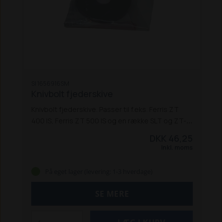
SI 1656916SM
Knivbolt fjederskive
Knivbolt fjederskive. Passer til f.eks. Ferris ZT
400 IS, Ferris ZT 500 IS og en række SLT og ZT-
modeller:
Ferris ZT 400 IS
Ferris ZT 500 IS
DKK 46,25
Simplicity
SLT 100 / 110 / 200 / 250 / 275 /
Inkl. moms
275 CC
SYT 410
ZT 110 / 175 CC / 250 IS / 275 IS /
275 IS CC /
På eget lager (levering: 1-3 hverdage)
SE MERE