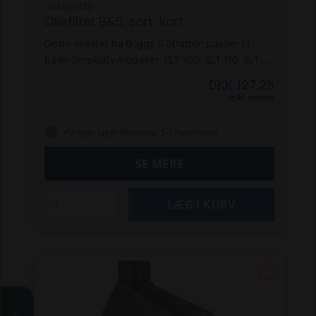
GR492932S
Oliefilter B&S, sort, kort
Dette olieilter fra Briggs & Stratton passer til
både Simplicity modeller: SLT 100, SLT 110, SLT
200, ZT 110 og ZT 250 IS - og disse Husqvarna-
DKK 127,25
modeller: Rider 213 Bio, 214 TC og 422.
Inkl. moms
På eget lager (levering: 1-3 hverdage)
SE MERE