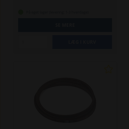
Comet S + SE
Excellent
Passer til flg. Simplicity-
maskiner:
SLT 100, 110 og 200
ZT 110, 250
På eget lager (levering: 1-3 hverdage)
IS og 275 IS
Passer til flg. Husqvarna-maskiner:
Rider 16
Rider 213 Bio
Rider 213C m. B&S motor
SE MERE
Rider 214 T/TC m. B&S motor
Rider 216
LB155S
plæneklipper