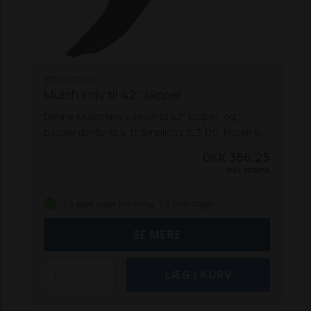
SI1752100AYP
Mulch kniv til 42" klipper
Denne Mulch kniv passer til 42" klipper, og
passer derfor bl.a. til Simplicity SLT 110.
Prisen er
pr. stk.
DKK 366,25
Inkl. moms
På eget lager (levering: 1-3 hverdage)
SE MERE