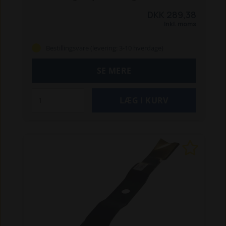
almindelig klippekniv. Passer bl.a. til Simplicity SLT
DKK 289,38
110.
Prisen er pr. stk.
Inkl. moms
Bestillingsvare (levering: 3-10 hverdage)
SE MERE