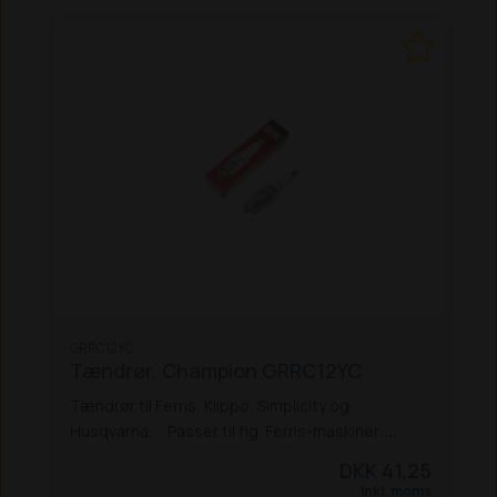
GRRC12YC
Tændrør, Champion GRRC12YC
Tændrør til Ferris, Klippo, Simplicity og
Husqvarna.
Passer til flg. Ferris-maskiner:
ZT 700 IS
ZT 800 IS
ZT 2100 IS
Passer til flg.
DKK 41,25
Klippo-maskiner:
Champion S
Cobra S
Inkl. moms