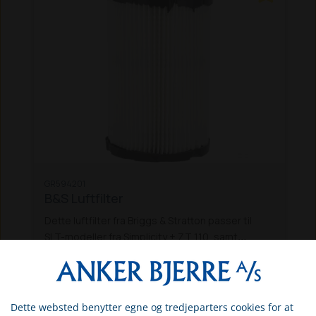
GR594201
B&S Luftfilter
Dette luftfilter fra Briggs & Stratton passer til
SLT-modeller fra Simplicity + ZT 110, samt
Husqvarna plænetraktorerne TS 138, TS 142 +
DKK 202,75
Rider 422.
Inkl. moms
Dette websted benytter egne og tredjeparters cookies for at
På eget lager (levering: 1-3 hverdage)
Vælg venligst om du er