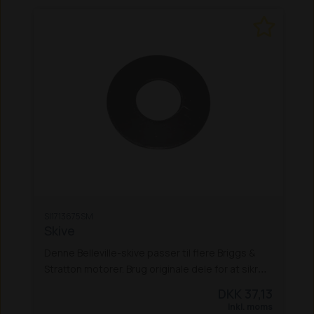
SI1713675SM
Skive
Denne Belleville-skive passer til flere Briggs &
Stratton motorer. Brug originale dele for at sikre
korrekt pasform, holdbarhed og at motoren
DKK 37,13
overholder gældende emissionskrav. Delene er
Inkl. moms