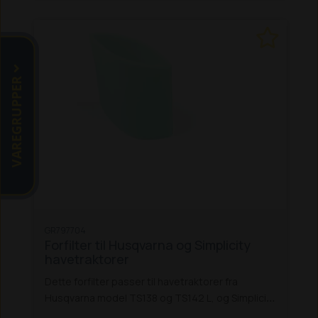
VAREGRUPPER
GR797704
Forfilter til Husqvarna og Simplicity
havetraktorer
Dette forfilter passer til havetraktorer fra
Husqvarna model TS138 og TS142 L, og Simplicity
SLT 100 og 200 samt ZT 110.