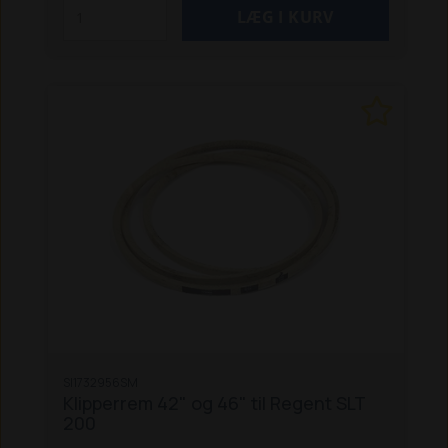
SI1732956SM
Klipperrem 42" og 46" til Regent SLT
200