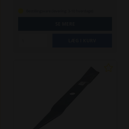
fremstillet og testet efter OEM-standarder –
kort sagt: praktisk, pålideligt og uden
Bestillingsvare (levering: 3-10 hverdage)
unødvendige dikkedarer.
Specifikationer:
Reservedel
Størrelse: Inder Ø 1,4 cm, Yder Ø 3,4
SE MERE
cm