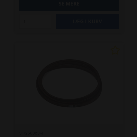
SE MERE
SI1728008SM