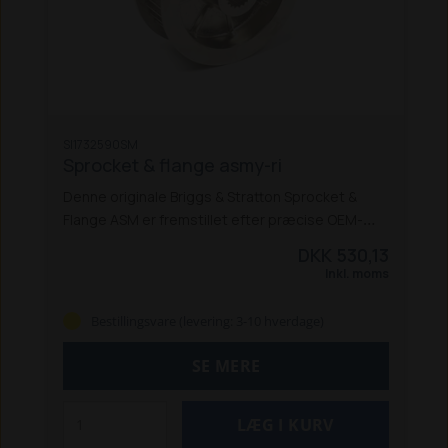
SI1732590SM
Sprocket & flange asmy-ri
Denne originale Briggs & Stratton Sprocket &
Flange ASM er fremstillet efter præcise OEM-
standarder og testet for at sikre korrekt
DKK 530,13
pasform og funktion. Ved at bruge originale dele
Inkl. moms
holder du dit udendørs maskineri kørende som
det skal. Originale dele sikrer lang levetid og
Bestillingsvare (levering: 3-10 hverdage)
stabil ydeevne, uden unødvendige problemer
eller improvisationer.
Specifikationer:
SE MERE
Original reservedel
Størrelse: ca. Ø 12cm