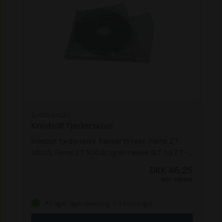
SI 1656916SM
Knivbolt fjederskive
Knivbolt fjederskive. Passer til f.eks. Ferris ZT
400 IS, Ferris ZT 500 IS og en række SLT og ZT-
modeller:
Ferris ZT 400 IS
Ferris ZT 500 IS
DKK 46,25
Simplicity
SLT 100 / 110 / 200 / 250 / 275 /
Inkl. moms
275 CC
SYT 410
ZT 110 / 175 CC / 250 IS / 275 IS /
275 IS CC /
På eget lager (levering: 1-3 hverdage)