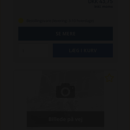
DKK 43,75
og testet til at sikre korrekt pasform og pålidelig
Inkl. moms
funktion i Briggs & Stratton motorer og maskiner.
Ved at bruge originale dele holder du dit udstyr
Bestillingsvare (levering: 3-10 hverdage)
kørende stabilt.
Specifikationer:
Reservedel
Størrelse: 9/16"-18
SE MERE