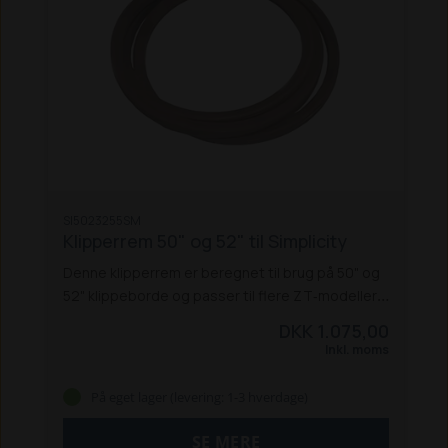
SI5023255SM
Klipperrem 50" og 52" til Simplicity
Denne klipperrem er beregnet til brug på 50" og
52" klippeborde og passer til flere ZT‑modeller.
Remmen anvendes i klippeaggregatet og sikrer
DKK 1.075,00
korrekt kraftoverførsel under drift.
Remmen
Inkl. moms
leveres som løs rem og er klar til montering på
kompatible maskiner.
Passer på følgende
På eget lager (levering: 1-3 hverdage)
modeller:
ZT2050
ZT2450
ZT3000
SE MERE