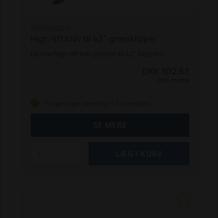
SI1731898BZYP
High-lift kniv til 42" græsklipper
Denne high-lift kniv passer til 42" klippere
DKK 302,63
Inkl. moms
På eget lager (levering: 1-3 hverdage)
SE MERE