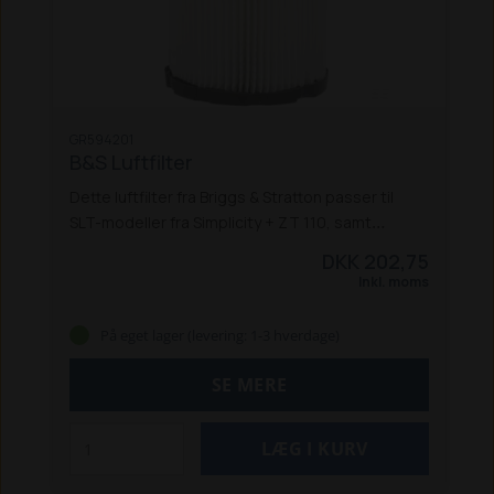
GR594201
B&S Luftfilter
Dette luftfilter fra Briggs & Stratton passer til
SLT-modeller fra Simplicity + ZT 110, samt
Husqvarna plænetraktorerne TS 138, TS 142 +
DKK 202,75
Rider 422.
Inkl. moms
På eget lager (levering: 1-3 hverdage)
SE MERE