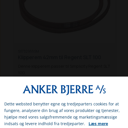
SI1732955SM
Klipperem 42mm til Regent SLT 100
Denne klipperem passer til Simplicity Regent SLT
100.
DKK 693,13
Inkl. moms
På eget lager (levering: 1-3 hverdage)
Dette websted benytter egne og tredjeparters cookies for at
Vælg venligst om du er
fungere, analysere din brug af vores produkter og tjenester,
erhvervs- eller privatkunde
SE MERE
hjælpe med vores salgsfremmende og marketingsmæssige
indsats og levere indhold fra tredjeparter.
Læs mere
ERHVERV