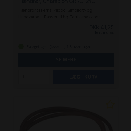
Tændrør, Champion GRRC12YC
Tændrør til Ferris, Klippo, Simplicity og
Husqvarna.
Passer til flg. Ferris-maskiner:
ZT 700 IS
ZT 800 IS
ZT 2100 IS
Passer til flg.
DKK 41,25
Klippo-maskiner:
Champion S
Cobra S
Inkl. moms
Comet S + SE
Excellent
Passer til flg. Simplicity-
maskiner:
SLT 100, 110 og 200
ZT 110, 250
På eget lager (levering: 1-3 hverdage)
IS og 275 IS
Passer til flg. Husqvarna-maskiner:
Rider 16
Rider 213 Bio
Rider 213C m. B&S motor
SE MERE
Rider 214 T/TC m. B&S motor
Rider 216
LB155S
plæneklipper