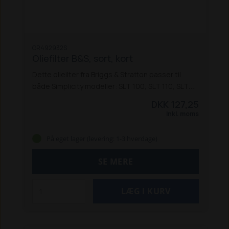
GR492932S
Oliefilter B&S, sort, kort
Dette olieilter fra Briggs & Stratton passer til
både Simplicity modeller: SLT 100, SLT 110, SLT
200, ZT 110 og ZT 250 IS - og disse Husqvarna-
DKK 127,25
modeller: Rider 213 Bio, 214 TC og 422.
Inkl. moms
På eget lager (levering: 1-3 hverdage)
SE MERE