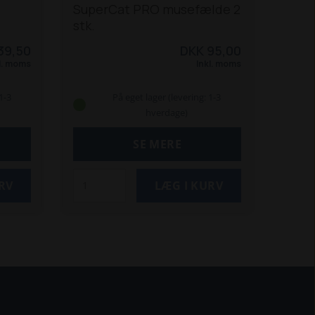
SuperCat PRO musefælde 2
stk.
39,50
DKK 95,00
l. moms
Inkl. moms
1-3
På eget lager (levering: 1-3
hverdage)
SE MERE