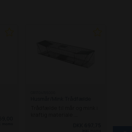
GR1704155000
Husmår/Mink Trådfælde
Trådfælde til mår og mink i
kraftig materiale.
69,00
Pulverlakeret i grøn RAL
l. moms
DKK 697,75
6005, maskestørrelse 12,5 x
Inkl. moms