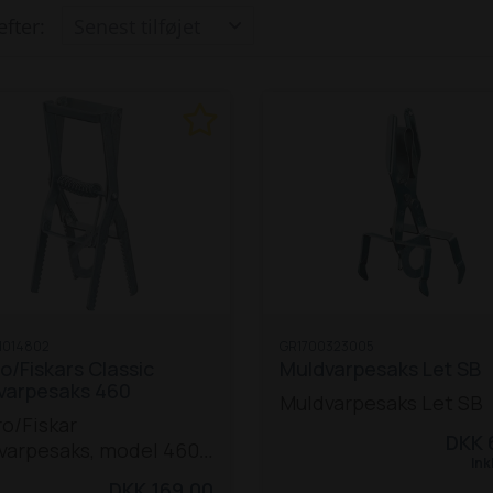
efter:
1014802
GR1700323005
o/Fiskars Classic
Muldvarpesaks Let SB
varpesaks 460
Muldvarpesaks Let SB
o/Fiskar
DKK 
varpesaks, model 460
Ink
øs plade.
DKK 169,00