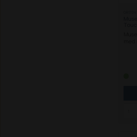
GR1704
Muse
Touc
Muse
med 
Ideel
i fæl