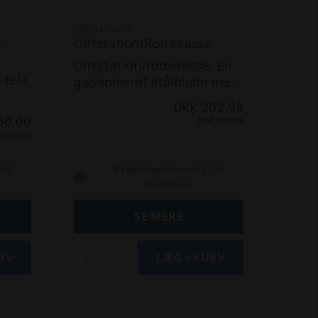
GR1704182010
,
Giftstation/Rottekasse
Giftstation/rottekasse. El-
del i
galvaniseret stålplade med
2 indgange, skydelåg og
DKK 202,99
med skrue som lås.
30,00
Inkl. moms
l. moms
1-3
På eget lager (levering: 1-3
hverdage)
SE MERE