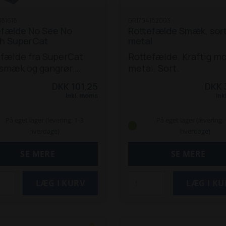
181618
GR1704182003
fælde No See No
Rottefælde Smæk, sort
h SuperCat
metal
fælde fra SuperCat
Rottefælde. Kraftig mo
smæk og gangrør.
metal. Sort.
 når husdyr ikke skal gå
DKK 101,25
DKK 
den.
Inkl. moms
Ink
På eget lager (levering: 1-3
På eget lager (levering: 
hverdage)
hverdage)
SE MERE
SE MERE