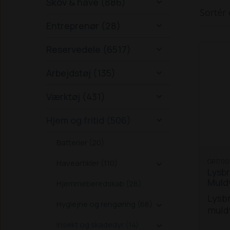
Skov & have (886)

Sortér 
Entreprenør (28)

Reservedele (6517)

Arbejdstøj (135)

Værktøj (431)

Hjem og fritid (506)

Batterier (20)
GR1700
Haveartikler (110)

Lysbr
Muld
Hjemmeberedskab (28)
Lysbr
Hygiejne og rengøring (68)

muld
med l
Insekt og skadedyr (14)
