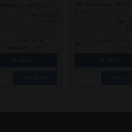
Muldvarpesaks Talpex
til brug. Udviklet af
Blister
tærkt plast og udstyret
DKK 63,50
særlig lokkemad.
Når
DKK 2
Inkl. moms
r fjernet lokkedækslet
Ink
ikkerhedsspærren, er
en aktiv. Lokkemaden
I restordre (kan bestilles -
På eget lager (levering: 
m at udskifte, og
leveringstid ukendt)
hverdage)
et være den korrekte
kraft er der garanti for,
SE MERE
SE MERE
lden er effektiv.