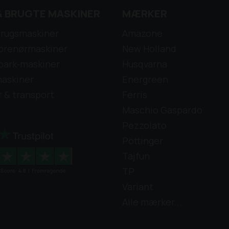
& BRUGTE MASKINER
MÆRKER
rugsmaskiner
Amazone
prenørmaskiner
New Holland
park-maskiner
Husqvarna
askiner
Energreen
r & transport
Ferris
Maschio Gaspardo
Pezzolato
Pöttinger
Tajfun
TP
Variant
Alle mærker...