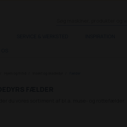
SERVICE & VÆRKSTED
INSPIRATION
 OS
Hjem og fritid
Insekt og skadedyr
Fælder
DEDYRS FÆLDER
der du vores sortiment af bl.a. muse- og rottefælder.