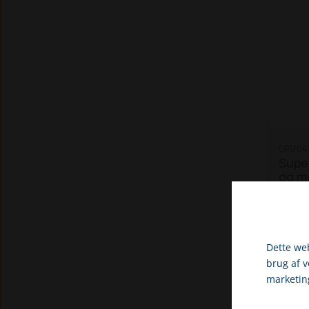
GR1704
Supe
og m
Smæk
at br
retni
kan s
Dette web
brug af 
marketin
Vælg venli