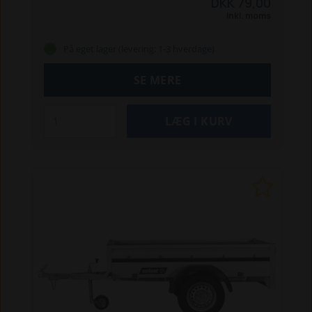
DKK 79,00
en længde på 7,5 meter og en diameter på 5 mm
Inkl. moms
får du en fleksibel og holdbar løsning, der er nem
at tilpasse til opgaven.
Hvis elastiksnoren
På eget lager (levering: 1-3 hverdage)
anvendes til trailerpresenning, skal der
monteres fjongknapper på traileren for korrekt
SE MERE
fastgørelse.
En praktisk reservedel til dig, der
ønsker at udskifte en slidt elastik eller have en
ekstra elastiksnor klar til fastspændingsopgaver
omkring traileren.
Specifikationer:
Længde: 7,5 m
Diameter: 5 mm
Farve: Blå/hvid