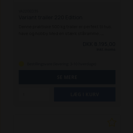
VA220ED35
Variant trailer 220 Edition
Denne praktiske 500 kg trailer er perfekt til hus,
have og hobby. Med en stærk stålramme,
slidstærk finérbund og stålsider får du en
DKK 8.195,00
holdbar trailer, der klarer det meste. Den leveres
Inkl. moms
som standard med sort presenning og
presenningsknopper, oplukkelig bagsmæk og
Bestillingsvare (levering: 3-10 hverdage)
13" hjul, der gør den nem at manøvrere. De 4
indvendige surringsøjer sikrer godset under
SE MERE
transport, og den lave læssehøjde gør af- og
pålæsning let.
Traileren kan udstyres med
støtteben, høje sider, trailerlås, rampe og høj
presenning – så du kan tilpasse den præcis til
dine behov.
220 Edition er en solid og alsidig
trailer i flot design – ideel til alle dine daglige
opgaver.
OBS - Denne trailer kan vejes op til
750kg totalvægt.
Kun til afhentning