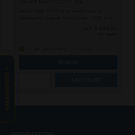
Variant trailer 220 S1 Stål
Variant trailer 220 S1 er en alsidig trailer til
hverdagens opgaver. Variant trailer 220 S1 er en
kompakt og stærk trailer til hus- og
DKK 6.695,00
haveprojekter. Den har en stærk konstruktion
Inkl. moms
med finérbund og stål­sider – og med mulighed
for ekstraudstyr som høj presenning og ekstra
På eget lager (levering: 1-3 hverdage)
sider. En fleksibel trailer, der klarer det meste.
OBS - Denne trailer kan vejes op til 750kg
SE MERE
totalvægt.
Kun til afhentning
VAREGRUPPER
Udlevering og montering af nummerplade kan
kun købes og udleveres i butikken.
Mål og
vægt:
Totalmål, LxBxH: 315 ​​​​​× 168 × 84 cm
Egenvægt: 130 kg
Nyttelast: 370 kg
Totalvægt:
500 kg
Indvendige kassemål: 214 × 124 × 35 cm
Udvendige kassemål: 220 × 130 × 35 cm
Læssehøjde: 50 cm
Opbygning:
Aksler: 1
Hjulplacering: På siden af chassis
Næsehjul: Nej
(Kan tilkøbes)
Bundtykkelse: 12 mm
INFORMATION