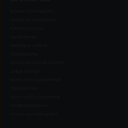
Presenningsknopper: Ja (standard)
Hjulstørrelse: 13"
Bremse: Uden bremser
Butikker & åbningstider
Bundmateriale: Finér
Sidemateriale: Stål
LED lys:
Kontakt en medarbejder
Nej (Kan tilkøbes)
Funktioner:
Oplukkelige sider: Bagsmæk
Surringsøjer: 4
Nyheder & presse
indvendige
Eventkalender
Kampagner & tilbud
Få finansiering
Få købstilbud på din maskine
Ledige stillinger
Sponsorater & samarbejde
DNA & historie
Ideen, hjertet & musklerne
Handelsbetingelser
Cookie- & privatlivspolitik