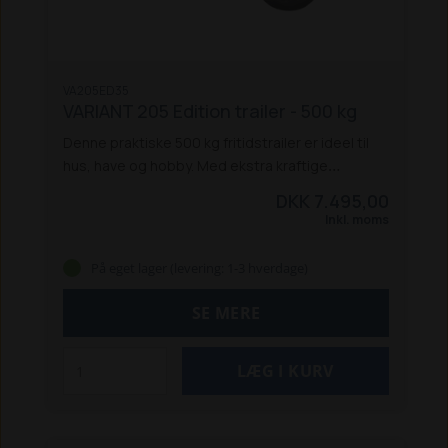
VA205ED35
VARIANT 205 Edition trailer - 500 kg
Denne praktiske 500 kg fritidstrailer er ideel til
hus, have og hobby. Med ekstra kraftige
stålsider og en solid konstruktion får du en
DKK 7.495,00
trailer, der kan holde til daglig brug og
Inkl. moms
almindelige transportopgaver. Den leveres som
standard med flad presenning og næsehjul, så
På eget lager (levering: 1-3 hverdage)
du er godt kørende fra første dag. De
indvendige og udvendige surringsmuligheder
SE MERE
sikrer, at dit gods er fastgjort sikkert under
transport, og de kompakte kassemål gør
traileren nem at manøvrere – også hvor pladsen
er begrænset.
Traileren kan udstyres med en
række ekstra tilvalg, som høje sider,
værktøjskasse, trailerlås, overbygning eller