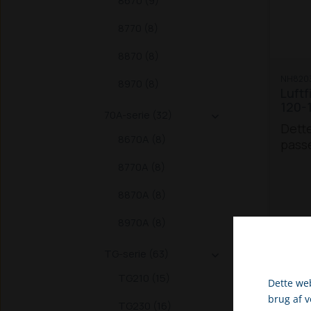
8670 (9)
8770 (8)
8870 (8)
NH820
8970 (8)
Luftf
120-1
70A-serie (32)

Dette
8670A (8)
passe
120 / 
8770A (8)
190 t
8870A (8)
8970A (8)
TG-serie (63)

TG210 (15)
Dette web
brug af 
TG230 (16)