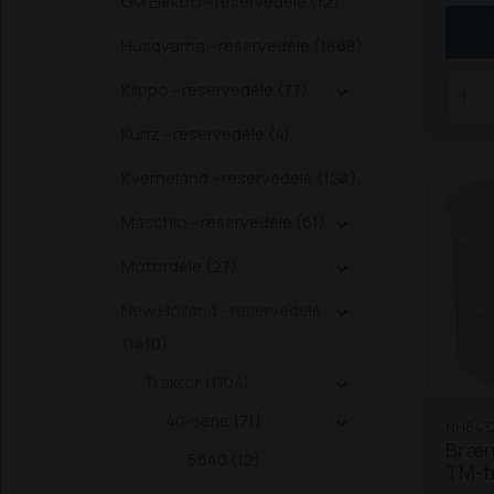
GM Elektro - reservedele (12)
Husqvarna - reservedele (1888)

Klippo - reservedele (77)

Kunz - reservedele (4)
Kverneland - reservedele (128)

Maschio - reservedele (61)

Motordele (27)

New Holland - reservedele

(1410)
Traktor (1104)

40-serie (71)

NH843
Brænd
5640 (12)
TM-t