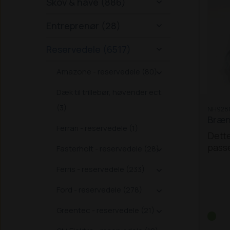
Skov & have (886)

Entreprenør (28)

Reservedele (6517)

Amazone - reservedele (80)

Dæk til trillebør, høvender ect.
(3)
NH928
Brænd
Ferrari - reservedele (1)
Dette
passe
Fasterholt - reservedele (28)

trakt
Ferris - reservedele (233)
130 / 

165 /
Ford - reservedele (278)

Greentec - reservedele (21)
