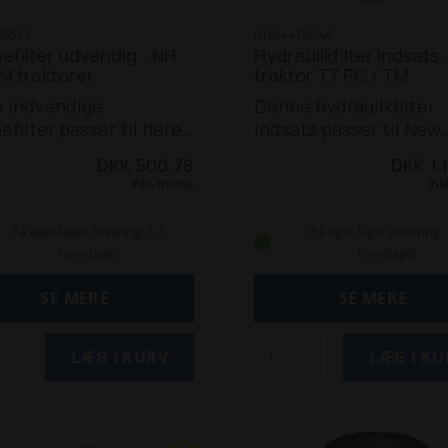
85322
NH84476646
efilter udvendig - NH
Hydraulikfilter indsats 
M traktorer
traktor T7 PC / TM
e indvendige
Denne hydraulikfilter
efilter passer til flere
indsats passer til New
olland traktorer i TS-
Holland traktorer: T70
DKK 500,78
DKK 1.
M-serierne:
TS 80
T7040, T7050, T7060, 
Inkl. moms
Ink
 100 / 115
TM 115 / 125 /
TM 120, 130, 140, 155, 1
 150 / 165
TM 120 / 130 /
190.
På eget lager (levering: 1-3
På eget lager (levering: 
 155
TM 175 / 190
hverdage)
hverdage)
tter: 82014824,
4660, 82034661,
SE MERE
SE MERE
6083, SKL 46083