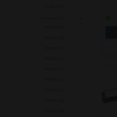
120, 1
TL100A (9)
155, 
også 
TM-serie (174)
M135

tilsv
TM120 (21)
Erst
TM125 (12)
TM130 (21)
TM135 (14)
TM140 (21)
TM150 (14)
TM155 (19)
TM165 (14)
TM175 (19)