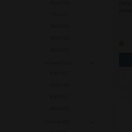
6640 (12)
Dette
passe
7740 (11)
Holla
TM-s
7840 (12)
130 / 
T7030
8240 (12)
7070
8340 (12)
/ 70
2011-
60-serie (52)
2011-

T7.26
8160 (13)
T7.25
8260 (13)
8360 (13)
8560 (13)
70-serie (33)
