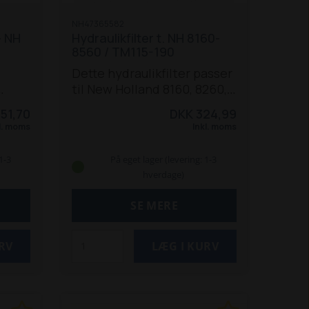
NH47365582
- NH
Hydraulikfilter t. NH 8160-
8560 / TM115-190
Dette hydraulikfilter passer
til New Holland 8160, 8260,
30,
8360 og 8560, samt TM115,
151,70
DKK 324,99
samt
120, 125, 130, 135, 140, 150,
l. moms
Inkl. moms
75 og
155, 165, 175 og 190
traktorer.
1-3
På eget lager (levering: 1-3
hverdage)
SE MERE