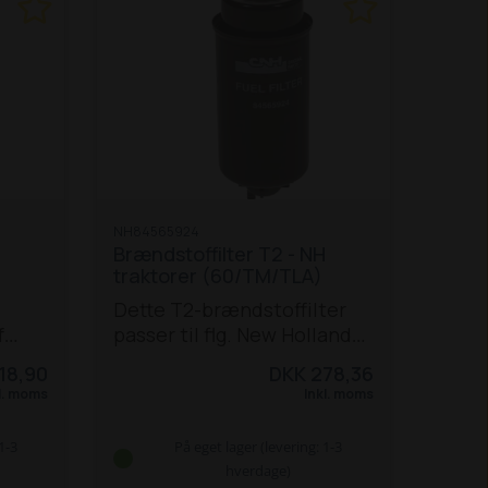
NH84565924
Brændstoffilter T2 - NH
traktorer (60/TM/TLA)
Dette T2-brændstoffilter
f
passer til flg. New Holland
 og
traktorer i 60-, TM-, TLA-
18,90
DKK 278,36
ktor-
serierne:
8160 / 8260 /
l. moms
Inkl. moms
 6640
8360 / 8560 *
TM 110 / 115 /
8340
120 / 125 / 130 / 135 / 140 /
1-3
På eget lager (levering: 1-3
60
150 / 155 / 165 / 175 / 190
TL
hverdage)
70
70A / 80A / 90A / 100A
*