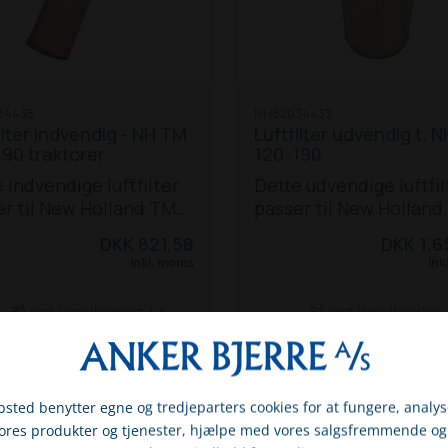
34435
NH82034433
ilter indvendig - NH TM
Luftfilter udvendig t. 
90 traktorer
120-190
 indvendige luftfilter
Dette udvendige luftfil
r til New Holland TM
passer til New Holland
130 / 140 / 155 / 175 /
traktor TM 120 / 130 / 1
DKK 821,58
DKK 1.6
raktorer.
155 / 175 / 190.
Inkl. moms
Ink
På eget lager (levering: 1-3
På eget lager (levering: 
hverdage)
hverdage)
SE MERE
SE MERE
sted benytter egne og tredjeparters cookies for at fungere, analys
vores produkter og tjenester, hjælpe med vores salgsfremmende og