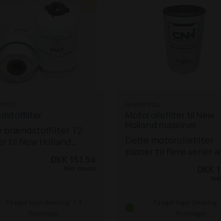
07473
NH81879134
stoffilter
Motoroliefilter til New
Holland maskiner
 brændstoffilter T2
Dette motoroliefilter
r til New Holland
passer til flere serier a
or TM 115 / 120 / 125 /
DKK 151,54
New Holland traktorer
135 / 140 / 150 / 155 /
DKK 1
Inkl. moms
TX-mejetærskere:
Tra
 175 / 190
Ink
modeller:
5640 /
/ 7740 / 7840 / 8240 / 
På eget lager (levering: 1-3
På eget lager (levering: 
8160 / 8260 / 8360 / 85
hverdage)
hverdage)
8670 / 8770 / 8870 / 89