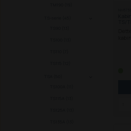
TM190 (19)
NH873
Kabin
TS-serie (45)

TS/T
TS90 (13)
Dett
kabin
TS100 (13)
New H
og T
TS110 (7)
/ 90 /
TS115 (12)
135 /
140 /
TSA (50)
Ersta

8203
TS100A (11)
SKL4
TS115A (13)
TS125A (13)
TS135A (13)